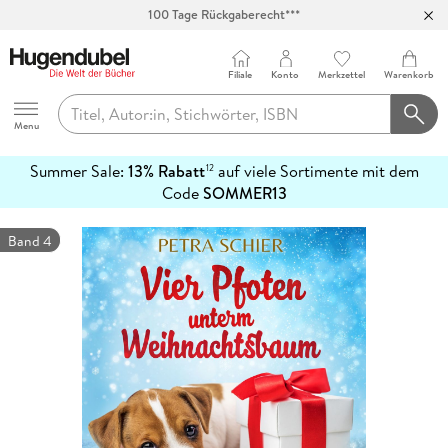
100 Tage Rückgaberecht***
Abholung in über 100 Filialen
Filiale
Konto
Merkzettel
Warenkorb
Hugendubel
Menu
Summer Sale:
13% Rabatt
auf viele Sortimente mit dem
12
mehr
Code
SOMMER13
erfahren
Band 4