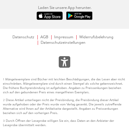
Laden Sie unsere App herunter.
Datenschutz
AGB
Impressum
Widerrufsbelehrung
Datenschutzeinstellungen
Mängelexemplare sind Bücher mit leichten Beschädigungen, die das Lesen aber nicht
1
einschränken. Mängelexemplare sind durch einen Stempel als solche gekennzeichnet.
Die frühere Buchpreisbindung ist aufgehoben. Angaben zu Preissenkungen beziehen
sich auf den gebundenen Preis eines mangelfreien Exemplars.
Diese Artikel unterliegen nicht der Preisbindung, die Preisbindung dieser Artikel
2
wurde aufgehoben oder der Preis wurde vom Verlag gesenkt. Die jeweils zutreffende
Alternative wird Ihnen auf der Artikelseite dargestellt. Angaben zu Preissenkungen
beziehen sich auf den vorherigen Preis.
Durch Öffnen der Leseprobe willigen Sie ein, dass Daten an den Anbieter der
3
Leseprobe übermittelt werden.