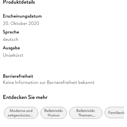
Produktdetails
Erscheinungsdatum
20. Oktober 2020
Sprache
deutsch
Ausgabe
Ungekürzt
Dateigröße
88,57 MB
Barrierefreiheit
Laufzeit
Keine Information zur Barrierefreiheit bekannt
133 Minuten
Reihe
Entdecken Sie mehr
Santa Claus-Reihe, 4
Moderne und
Belletristik:
Belletristik:
Autor/Autorin
Familienle
zeitgenössische
Humor
Themen,
Petra Schier
Liebesromane
Stoffe, Motive:
Heranwachsen
Sprecher/Sprecherin