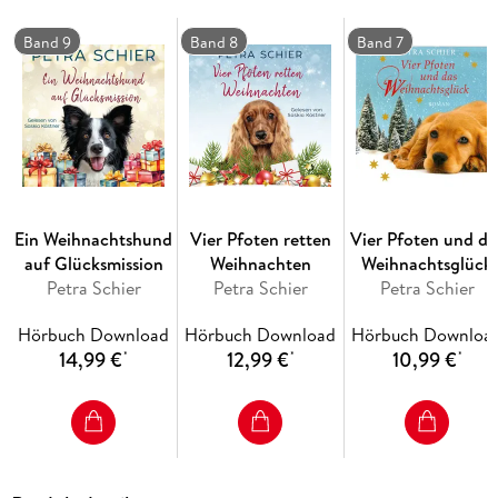
Band 9
Band 8
Band 7
Ein Weihnachtshund
Vier Pfoten retten
Vier Pfoten und da
auf Glücksmission
Weihnachten
Weihnachtsglück
Petra Schier
Petra Schier
Petra Schier
(Ungekürzt)
Hörbuch Download
Hörbuch Download
Hörbuch Downloa
14,99 €
12,99 €
10,99 €
*
*
*