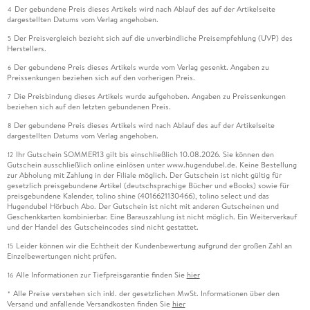
Der gebundene Preis dieses Artikels wird nach Ablauf des auf der Artikelseite
4
dargestellten Datums vom Verlag angehoben.
Der Preisvergleich bezieht sich auf die unverbindliche Preisempfehlung (UVP) des
5
Herstellers.
Der gebundene Preis dieses Artikels wurde vom Verlag gesenkt. Angaben zu
6
Preissenkungen beziehen sich auf den vorherigen Preis.
Die Preisbindung dieses Artikels wurde aufgehoben. Angaben zu Preissenkungen
7
beziehen sich auf den letzten gebundenen Preis.
Der gebundene Preis dieses Artikels wird nach Ablauf des auf der Artikelseite
8
dargestellten Datums vom Verlag angehoben.
Ihr Gutschein SOMMER13 gilt bis einschließlich 10.08.2026. Sie können den
12
Gutschein ausschließlich online einlösen unter www.hugendubel.de. Keine Bestellung
zur Abholung mit Zahlung in der Filiale möglich. Der Gutschein ist nicht gültig für
gesetzlich preisgebundene Artikel (deutschsprachige Bücher und eBooks) sowie für
preisgebundene Kalender, tolino shine (4016621130466), tolino select und das
Hugendubel Hörbuch Abo. Der Gutschein ist nicht mit anderen Gutscheinen und
Geschenkkarten kombinierbar. Eine Barauszahlung ist nicht möglich. Ein Weiterverkauf
und der Handel des Gutscheincodes sind nicht gestattet.
Leider können wir die Echtheit der Kundenbewertung aufgrund der großen Zahl an
15
Einzelbewertungen nicht prüfen.
Alle Informationen zur Tiefpreisgarantie finden Sie
hier
16
Alle Preise verstehen sich inkl. der gesetzlichen MwSt. Informationen über den
*
Versand und anfallende Versandkosten finden Sie
hier