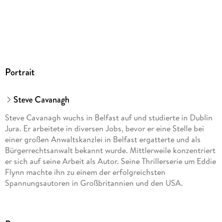
Dateiformat
MP3
Audioinhalt
Hörbuch
GTIN
Portrait
9783844548204
Steve Cavanagh
Steve Cavanagh wuchs in Belfast auf und studierte in Dublin
Jura. Er arbeitete in diversen Jobs, bevor er eine Stelle bei
einer großen Anwaltskanzlei in Belfast ergatterte und als
Bürgerrechtsanwalt bekannt wurde. Mittlerweile konzentriert
er sich auf seine Arbeit als Autor. Seine Thrillerserie um Eddie
Flynn machte ihn zu einem der erfolgreichsten
Spannungsautoren in Großbritannien und den USA.