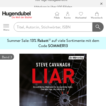
Abholung in über 100 Filialen
Filiale
Konto
Merkzettel
Warenkorb
Hugendubel
Menu
Summer Sale:
13% Rabatt
auf viele Sortimente mit dem
12
mehr
Code
SOMMER13
erfahren
Band 3