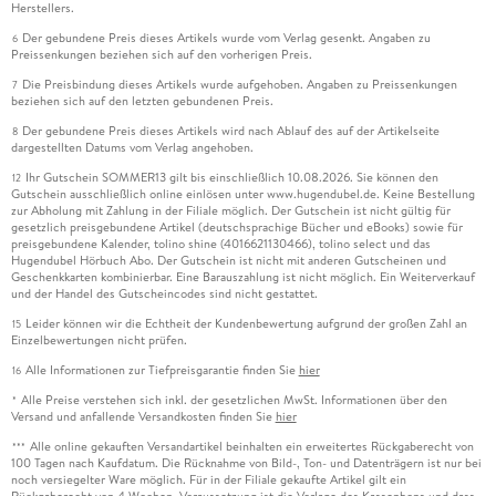
Herstellers.
Der gebundene Preis dieses Artikels wurde vom Verlag gesenkt. Angaben zu
6
Preissenkungen beziehen sich auf den vorherigen Preis.
Die Preisbindung dieses Artikels wurde aufgehoben. Angaben zu Preissenkungen
7
beziehen sich auf den letzten gebundenen Preis.
Der gebundene Preis dieses Artikels wird nach Ablauf des auf der Artikelseite
8
dargestellten Datums vom Verlag angehoben.
Ihr Gutschein SOMMER13 gilt bis einschließlich 10.08.2026. Sie können den
12
Gutschein ausschließlich online einlösen unter www.hugendubel.de. Keine Bestellung
zur Abholung mit Zahlung in der Filiale möglich. Der Gutschein ist nicht gültig für
gesetzlich preisgebundene Artikel (deutschsprachige Bücher und eBooks) sowie für
preisgebundene Kalender, tolino shine (4016621130466), tolino select und das
Hugendubel Hörbuch Abo. Der Gutschein ist nicht mit anderen Gutscheinen und
Geschenkkarten kombinierbar. Eine Barauszahlung ist nicht möglich. Ein Weiterverkauf
und der Handel des Gutscheincodes sind nicht gestattet.
Leider können wir die Echtheit der Kundenbewertung aufgrund der großen Zahl an
15
Einzelbewertungen nicht prüfen.
Alle Informationen zur Tiefpreisgarantie finden Sie
hier
16
Alle Preise verstehen sich inkl. der gesetzlichen MwSt. Informationen über den
*
Versand und anfallende Versandkosten finden Sie
hier
Alle online gekauften Versandartikel beinhalten ein erweitertes Rückgaberecht von
***
100 Tagen nach Kaufdatum. Die Rücknahme von Bild-, Ton- und Datenträgern ist nur bei
noch versiegelter Ware möglich. Für in der Filiale gekaufte Artikel gilt ein