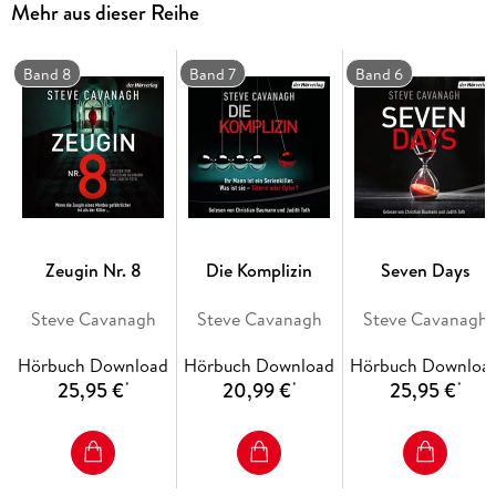
Mehr aus dieser Reihe
Fäden in einem Spiel, das vor vielen Jahren begann. Und in
dem Eddie bald nicht mehr weiß, wer die Wahrheit sagt und
wer lügt während Caroline irgendwo verzweifelt um ihr Leben
Band 8
Band 7
Band 6
kämpft . . .
Ungekürzte Lesung mit Thomas M. Meinhardt, Judith Toth
12h 41min
Zeugin Nr. 8
Die Komplizin
Seven Days
Steve Cavanagh
Steve Cavanagh
Steve Cavanagh
Hörbuch Download
Hörbuch Download
Hörbuch Downloa
25,95 €
20,99 €
25,95 €
*
*
*