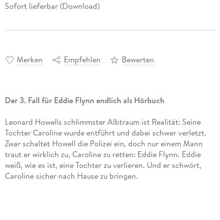
Sofort lieferbar (Download)
Merken
Empfehlen
Bewerten
Der 3. Fall für Eddie Flynn endlich als Hörbuch
Leonard Howells schlimmster Albtraum ist Realität: Seine
Tochter Caroline wurde entführt und dabei schwer verletzt.
Zwar schaltet Howell die Polizei ein, doch nur einem Mann
traut er wirklich zu, Caroline zu retten: Eddie Flynn. Eddie
weiß, wie es ist, eine Tochter zu verlieren. Und er schwört,
Caroline sicher nach Hause zu bringen.
Als ehemaliger Betrüger und jetziger Spitzenanwalt kennt
Flynn alle Tricks, mit denen man seine Gegner hinters Licht
führen kann. Doch irgendjemand zieht im Hintergrund die