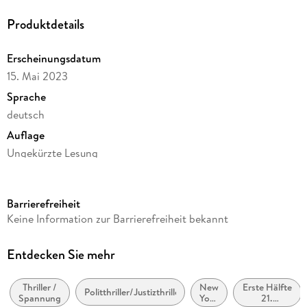
Produktdetails
Erscheinungsdatum
15. Mai 2023
Sprache
deutsch
Auflage
Ungekürzte Lesung
Ausgabe
Ungekürzt
Barrierefreiheit
Dateigröße
Keine Information zur Barrierefreiheit bekannt
575,15 MB
Laufzeit
Entdecken Sie mehr
761 Minuten
Thriller /
New
Erste Hälfte
Reihe
Politthriller/Justizthriller
Spannung
York
21.
Eddie Flynn, 3