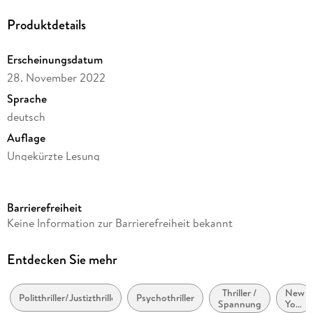
Produktdetails
Erscheinungsdatum
28. November 2022
Sprache
deutsch
Auflage
Ungekürzte Lesung
Ausgabe
Ungekürzt
Barrierefreiheit
Dateigröße
Keine Information zur Barrierefreiheit bekannt
622,30 MB
Laufzeit
Entdecken Sie mehr
819 Minuten
Thriller /
New
Reihe
Politthriller/Justizthriller
Psychothriller
Spannung
York
Eddie Flynn, 5