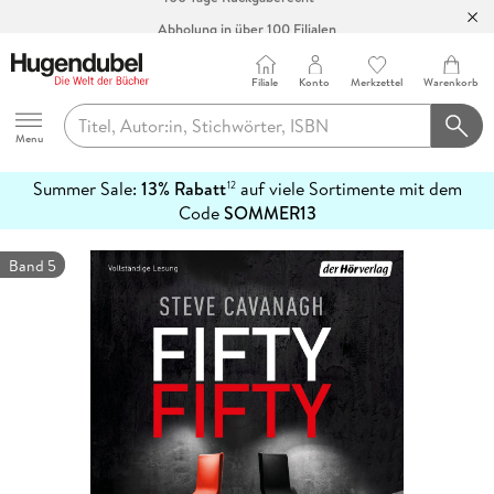
Abholung in über 100 Filialen
Filiale
Konto
Merkzettel
Warenkorb
Hugendubel
Menu
Summer Sale:
13% Rabatt
auf viele Sortimente mit dem
12
mehr
Code
SOMMER13
erfahren
Band 5