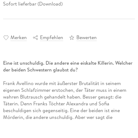
Sofort lieferbar (Download)
Merken
Empfehlen
Bewerten
Eine ist unschuldig. Die andere eine eiskalte Killerin. Welcher
der beiden Schwestern glaubst du?
Frank Avellino wurde mit äußerster Brutalität in seinem
eigenen Schlafzimmer erstochen, der Täter muss in einem
wahren Blutrausch gehandelt haben. Besser gesagt: die
Täterin. Denn Franks Töchter Alexandra und Sofia
beschuldigen sich gegenseitig. Eine der beiden ist eine
Mörderin, die andere unschuldig. Aber wer sagt die
Wahrheit? Sowohl Eddie Flynn, der Sofia vor Gericht
verteidigt, als auch Alexandras Anwältin befürchten, dass die
Wahrheit im Trubel um diesen spektakulären Fall untergeht.