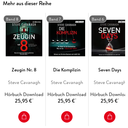
Mehr aus dieser Reihe
Denn der Ermordete war nicht nur ehemaliger Bürgermeister
von New York. Es gibt auch ein Millionenerbe zu verteilen.
Eddie Flynns Chancen, die richtige Schwester vor dem
Band 8
Band 7
Band 6
Gefängnis zu bewahren, stehen fifty-fifty . . .
Ungekürzte Lesung mit Thomas M. Meinhardt, Susanne
Schroeder
13h 39min
Zeugin Nr. 8
Die Komplizin
Seven Days
Steve Cavanagh
Steve Cavanagh
Steve Cavanagh
Hörbuch Download
Hörbuch Download
Hörbuch Downloa
25,95 €
25,95 €
25,95 €
*
*
*