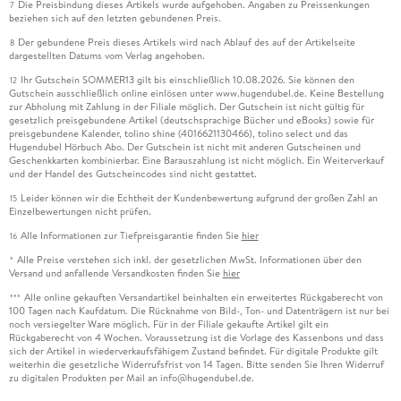
Die Preisbindung dieses Artikels wurde aufgehoben. Angaben zu Preissenkungen
7
beziehen sich auf den letzten gebundenen Preis.
Der gebundene Preis dieses Artikels wird nach Ablauf des auf der Artikelseite
8
dargestellten Datums vom Verlag angehoben.
Ihr Gutschein SOMMER13 gilt bis einschließlich 10.08.2026. Sie können den
12
Gutschein ausschließlich online einlösen unter www.hugendubel.de. Keine Bestellung
zur Abholung mit Zahlung in der Filiale möglich. Der Gutschein ist nicht gültig für
gesetzlich preisgebundene Artikel (deutschsprachige Bücher und eBooks) sowie für
preisgebundene Kalender, tolino shine (4016621130466), tolino select und das
Hugendubel Hörbuch Abo. Der Gutschein ist nicht mit anderen Gutscheinen und
Geschenkkarten kombinierbar. Eine Barauszahlung ist nicht möglich. Ein Weiterverkauf
und der Handel des Gutscheincodes sind nicht gestattet.
Leider können wir die Echtheit der Kundenbewertung aufgrund der großen Zahl an
15
Einzelbewertungen nicht prüfen.
Alle Informationen zur Tiefpreisgarantie finden Sie
hier
16
Alle Preise verstehen sich inkl. der gesetzlichen MwSt. Informationen über den
*
Versand und anfallende Versandkosten finden Sie
hier
Alle online gekauften Versandartikel beinhalten ein erweitertes Rückgaberecht von
***
100 Tagen nach Kaufdatum. Die Rücknahme von Bild-, Ton- und Datenträgern ist nur bei
noch versiegelter Ware möglich. Für in der Filiale gekaufte Artikel gilt ein
Rückgaberecht von 4 Wochen. Voraussetzung ist die Vorlage des Kassenbons und dass
sich der Artikel in wiederverkaufsfähigem Zustand befindet. Für digitale Produkte gilt
weiterhin die gesetzliche Widerrufsfrist von 14 Tagen. Bitte senden Sie Ihren Widerruf
zu digitalen Produkten per Mail an info@hugendubel.de.