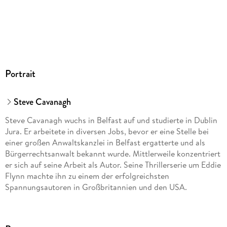
Dateiformat
MP3
Audioinhalt
Hörbuch
GTIN
Portrait
9783844546651
Steve Cavanagh
Steve Cavanagh wuchs in Belfast auf und studierte in Dublin
Jura. Er arbeitete in diversen Jobs, bevor er eine Stelle bei
einer großen Anwaltskanzlei in Belfast ergatterte und als
Bürgerrechtsanwalt bekannt wurde. Mittlerweile konzentriert
er sich auf seine Arbeit als Autor. Seine Thrillerserie um Eddie
Flynn machte ihn zu einem der erfolgreichsten
Spannungsautoren in Großbritannien und den USA.