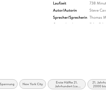
Laufzeit
738 Minu
Autor/Autorin
Steve Ca
Sprecher/Sprecherin
Thomas M.
Originaltitel
Fifty-Fift
Family Sharing
Ja
Dateiformat
MP3
GTIN
9783844
Erste Hälfte 21.
21. Jahrh
 / Spannung
New York City
Jahrhundert (ca.
2000 bis
2000 bis ca. 2050)