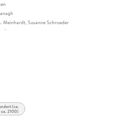
ten
vanagh
 Meinhardt, Susanne Schroeder
y (Orion)
547580
undert (ca.
 ca. 2100)