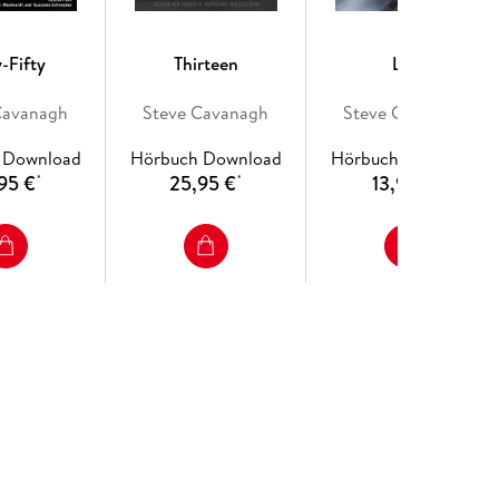
y-Fifty
Thirteen
Liar
Cavanagh
Steve Cavanagh
Steve Cavanagh
 Download
Hörbuch Download
Hörbuch Download
95 €
25,95 €
13,95 €
*
*
*