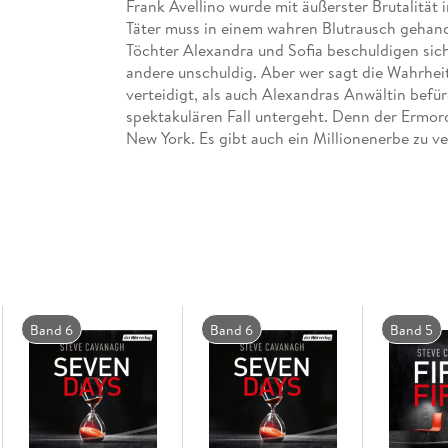
Frank Avellino wurde mit äußerster Brutalität
Täter muss in einem wahren Blutrausch gehande
Töchter Alexandra und Sofia beschuldigen sich 
andere unschuldig. Aber wer sagt die Wahrheit
verteidigt, als auch Alexandras Anwältin befü
spektakulären Fall untergeht. Denn der Ermor
New York. Es gibt auch ein Millionenerbe zu ve
Schwester vor dem Gefängnis zu bewahren, stehe
Gekürzte Lesung mit Thomas M. Meinhardt, S
12h 18min
Band 6
Band 6
Band 5