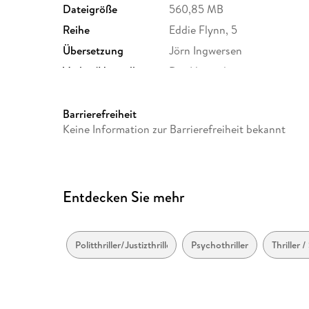
Dateigröße
560,85 MB
Reihe
Eddie Flynn, 5
Übersetzung
Jörn Ingwersen
Verlag/Hersteller
Der Hörverlag
Originalsprache
englisch
Produktart
MP3 format
Barrierefreiheit
Keine Information zur Barrierefreiheit bekannt
Audioinhalt
Hörbuch
Entdecken Sie mehr
Politthriller/Justizthriller
Psychothriller
Thriller