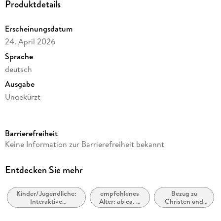
Produktdetails
Erscheinungsdatum
24. April 2026
Sprache
deutsch
Ausgabe
Ungekürzt
Dateigröße
147,83 MB
Barrierefreiheit
Laufzeit
Keine Information zur Barrierefreiheit bekannt
140 Minuten
Altersempfehlung
Entdecken Sie mehr
ab 8 Jahre
Kinder/Jugendliche:
empfohlenes
Bezug zu
Reihe
Interaktive
Alter: ab ca. 8
Christen und
5 Geschwister, 50
Abenteuergeschichten
Jahre
christlichen
Gruppen