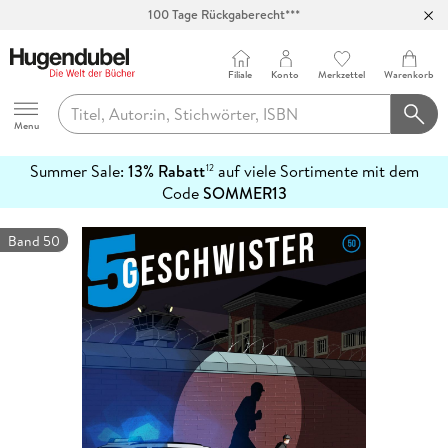
100 Tage Rückgaberecht***
Abholung in über 100 Filialen
Filiale
Konto
Merkzettel
Warenkorb
Hugendubel
Menu
Summer Sale:
13% Rabatt
auf viele Sortimente mit dem
12
mehr
Code
SOMMER13
erfahren
Band 50