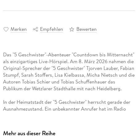
Merken
Empfehlen
Bewerten
Das "5 Geschwister"-Abenteuer "Countdown bis Mitternacht"
als einzigartiges Live-Hörspiel. Am 8. März 2026 nahmen die
Original-Sprecher der "5 Geschwister" Tjorven Lauber, Fabian
Stumpf, Sarah Stoffers, Lisa Kielbassa, Micha Nietsch und die
Autoren Tobias Schier und Tobias Schuffenhauer das
In der Heimatstadt der "5 Geschwister" herrscht gerade der
Ausnahmezustand. Ein unbekannter Anrufer hat im Radio
verkündet, dass der Strom in der Stadt abgestellt wird.
Danach sind Banken, Gefängnisse und Krankenhäuser ohne
Energie. Die "5 Geschwister" wollen helfen und geraten
Mehr aus dieser Reihe