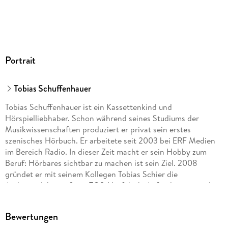
Portrait
Tobias Schuffenhauer
Tobias Schuffenhauer ist ein Kassettenkind und
Hörspielliebhaber. Schon während seines Studiums der
Musikwissenschaften produziert er privat sein erstes
szenisches Hörbuch. Er arbeitete seit 2003 bei ERF Medien
im Bereich Radio. In dieser Zeit macht er sein Hobby zum
Beruf: Hörbares sichtbar zu machen ist sein Ziel. 2008
gründet er mit seinem Kollegen Tobias Schier die
Audioproduktionsfirma TOS-Hörfabrik. Außerdem ist er als
Sprecher und Sänger auf zahlreichen weiteren Produktionen
vertreten. Tobias Schuffenhauer ist verheiratet und lebt in
Bewertungen
Hüttenberg bei Wetzlar.