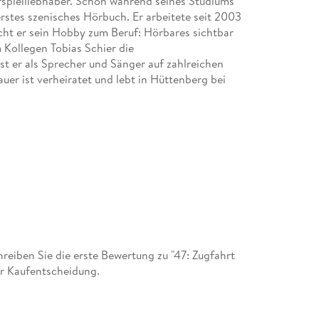
rspielliebhaber. Schon während seines Studiums
erstes szenisches Hörbuch. Er arbeitete seit 2003
cht er sein Hobby zum Beruf: Hörbares sichtbar
 Kollegen Tobias Schier die
t er als Sprecher und Sänger auf zahlreichen
uer ist verheiratet und lebt in Hüttenberg bei
iosenders ERF Pop von ERF Medien. Er hat
rf studiert und war 8 Jahre lang beim WDR im
 schreibt und produziert zusammen mit seinem
ücher.
che gestartet und selbstgebastelte Bücher
d Kurzgeschichten dazu. Zu dieser Zeit
m Eigenverlag. Seine eigenen Kinder schließlich
r. Tobias Schier lebt mit seiner Frau und drei
eiben Sie die erste Bewertung zu "47: Zugfahrt
er Kaufentscheidung.