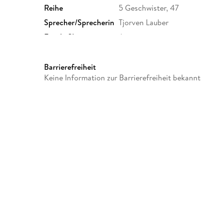
Reihe
5 Geschwister, 47
Sprecher/Sprecherin
Tjorven Lauber
Family Sharing
Ja
Dateiformat
MP3
GTIN
4029856708478
Barrierefreiheit
Keine Information zur Barrierefreiheit bekannt