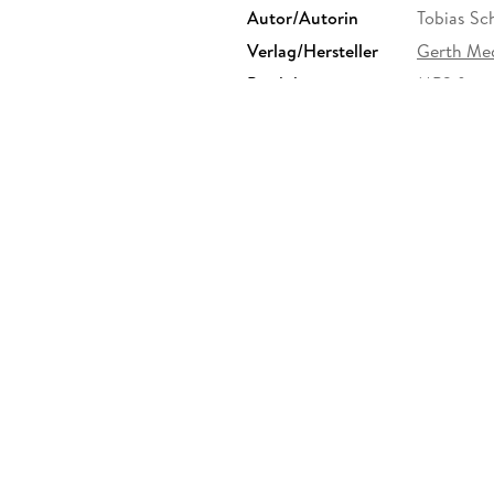
Autor/Autorin
Tobias Sc
Verlag/Hersteller
Gerth Me
Produktart
MP3 form
Audioinhalt
Hörspiel