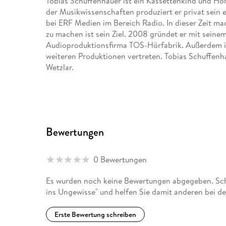
Tobias Schuffenhauer ist ein Kassettenkind und Hö
der Musikwissenschaften produziert er privat sein 
bei ERF Medien im Bereich Radio. In dieser Zeit ma
zu machen ist sein Ziel. 2008 gründet er mit seinem
Audioproduktionsfirma TOS-Hörfabrik. Außerdem is
weiteren Produktionen vertreten. Tobias Schuffenha
Wetzlar.
Tobias Schier ist Mitbegründer und Leiter des Rad
Germanistik und Medienwissenschaften in Düsseldo
Bereich Hörspiel- und Featureproduktion tätig. Er
Kollegen in der TOS-Hörfabrik Hörspiele und Hörb
Bewertungen
Schon als Siebenjähriger hat er erste Schreibversu
verschenkt. Im Teeniealter kamen dann Gedichte un
0 Bewertungen
veröffentlichte er auch ein erstes Kinderbüchlein i
weckten die Kreativität und Lust am Schreiben wiede
Es wurden noch keine Bewertungen abgegeben. Schr
Kindern in Wetzlar.
ins Ungewisse" und helfen Sie damit anderen bei d
Erste Bewertung schreiben