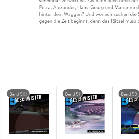
scheinbar verwirrt ist. Als dann auch noch der 
Petra, Alexander, Hans-Georg und Marianne d
hinter dem Waggon? Und wonach suchen die Sn
Die neuen Folgen der "5 Geschwister": Spann
christliche Werte, die den Charakter stärken.
Band 501
Band 51
Band 50