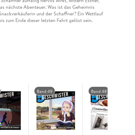
Schaffner auffällig nervös wirkt, wittern Esther,
as nächste Abenteuer. Was ist das Geheimnis
ackverkäuferin und der Schaffner? Ein Wettlauf
ende Geschichten, Rätsel zum Kombinieren und
Band 49
Band 48