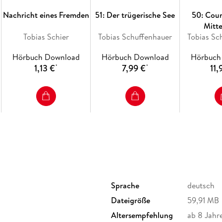
Nachricht eines Fremden
51: Der trügerische See
50: Cou
Mitt
Tobias Schier
Tobias Schuffenhauer
Tobias Sc
Hörbuch Download
Hörbuch Download
Hörbuch
1,13 €
7,99 €
11,
*
*
Sprache
deutsch
Dateigröße
59,91 MB
Altersempfehlung
ab 8 Jahr