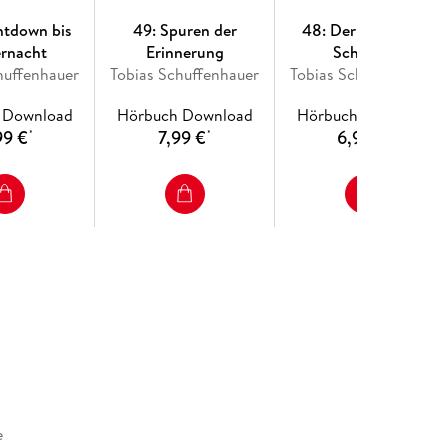
ntdown bis
49: Spuren der
48: Der maskierte
ernacht
Erinnerung
Schatten
huffenhauer
Tobias Schuffenhauer
Tobias Schuffenhauer
 Download
Hörbuch Download
Hörbuch Download
99 €
7,99 €
6,99 €
*
*
*
e