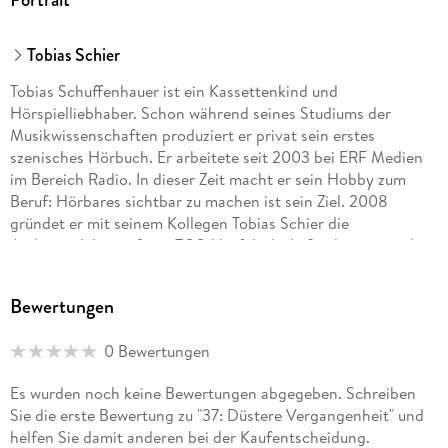
Tobias Schier
Tobias Schuffenhauer ist ein Kassettenkind und
Hörspielliebhaber. Schon während seines Studiums der
Musikwissenschaften produziert er privat sein erstes
szenisches Hörbuch. Er arbeitete seit 2003 bei ERF Medien
im Bereich Radio. In dieser Zeit macht er sein Hobby zum
Beruf: Hörbares sichtbar zu machen ist sein Ziel. 2008
gründet er mit seinem Kollegen Tobias Schier die
Audioproduktionsfirma TOS-Hörfabrik. Außerdem ist er als
Sprecher und Sänger auf zahlreichen weiteren Produktionen
vertreten. Tobias Schuffenhauer ist verheiratet und lebt in
Bewertungen
Hüttenberg bei Wetzlar.
0 Bewertungen
Tobias Schier ist Mitbegründer und Leiter des Radiosenders
ERF Pop von ERF Medien. Er hat Germanistik und
Es wurden noch keine Bewertungen abgegeben. Schreiben
Medienwissenschaften in Düsseldorf studiert und war 8
Sie die erste Bewertung zu "37: Düstere Vergangenheit" und
Jahre lang beim WDR im Bereich Hörspiel- und
helfen Sie damit anderen bei der Kaufentscheidung.
Featureproduktion tätig. Er schreibt und produziert