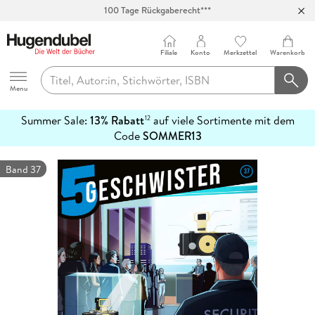
100 Tage Rückgaberecht***
Abholung in über 100 Filialen
Filiale
Konto
Merkzettel
Warenkorb
Hugendubel
Menu
Summer Sale:
13% Rabatt
auf viele Sortimente mit dem
12
mehr
Code
SOMMER13
erfahren
Band 37