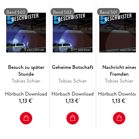
Die neuen Folgen der "5 Geschwister": Spannende
Band 503
Band 502
Band 501
Geschichten, Rätsel zum Kombinieren und christliche Werte,
die den Charakter stärken.
Besuch zu später
Geheime Botschaft
Nachricht eines
Stunde
Fremden
Tobias Schier
Tobias Schier
Tobias Schier
Hörbuch Download
Hörbuch Download
Hörbuch Downloa
1,13 €
1,13 €
1,13 €
*
*
*