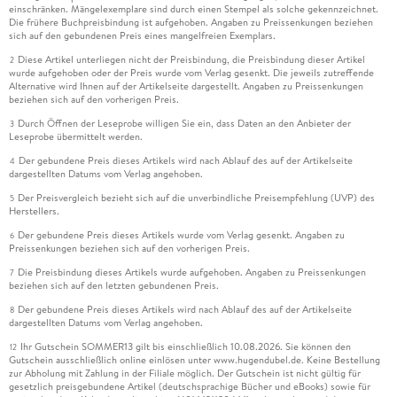
einschränken. Mängelexemplare sind durch einen Stempel als solche gekennzeichnet.
Die frühere Buchpreisbindung ist aufgehoben. Angaben zu Preissenkungen beziehen
sich auf den gebundenen Preis eines mangelfreien Exemplars.
Diese Artikel unterliegen nicht der Preisbindung, die Preisbindung dieser Artikel
2
wurde aufgehoben oder der Preis wurde vom Verlag gesenkt. Die jeweils zutreffende
Alternative wird Ihnen auf der Artikelseite dargestellt. Angaben zu Preissenkungen
beziehen sich auf den vorherigen Preis.
Durch Öffnen der Leseprobe willigen Sie ein, dass Daten an den Anbieter der
3
Leseprobe übermittelt werden.
Der gebundene Preis dieses Artikels wird nach Ablauf des auf der Artikelseite
4
dargestellten Datums vom Verlag angehoben.
Der Preisvergleich bezieht sich auf die unverbindliche Preisempfehlung (UVP) des
5
Herstellers.
Der gebundene Preis dieses Artikels wurde vom Verlag gesenkt. Angaben zu
6
Preissenkungen beziehen sich auf den vorherigen Preis.
Die Preisbindung dieses Artikels wurde aufgehoben. Angaben zu Preissenkungen
7
beziehen sich auf den letzten gebundenen Preis.
Der gebundene Preis dieses Artikels wird nach Ablauf des auf der Artikelseite
8
dargestellten Datums vom Verlag angehoben.
Ihr Gutschein SOMMER13 gilt bis einschließlich 10.08.2026. Sie können den
12
Gutschein ausschließlich online einlösen unter www.hugendubel.de. Keine Bestellung
zur Abholung mit Zahlung in der Filiale möglich. Der Gutschein ist nicht gültig für
gesetzlich preisgebundene Artikel (deutschsprachige Bücher und eBooks) sowie für