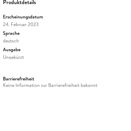
Produktdetails
Erscheinungsdatum
24. Februar 2023
Sprache
deutsch
Ausgabe
Ungekürzt
Dateigröße
84,99 MB
Barrierefreiheit
Laufzeit
Keine Information zur Barrierefreiheit bekannt
75 Minuten
Altersempfehlung
ab 8 Jahre
Reihe
5 Geschwister, 37