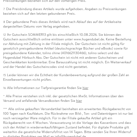
Preissenkungen beziehen sich auf den vorherigen Preis.
Die Preisbindung dieses Artikels wurde aufgehoben. Angaben zu Preissenkungen
7
beziehen sich auf den letzten gebundenen Preis.
Der gebundene Preis dieses Artikels wird nach Ablauf des auf der Artikelseite
8
dargestellten Datums vom Verlag angehoben.
Ihr Gutschein SOMMER13 gilt bis einschließlich 10.08.2026. Sie können den
12
Gutschein ausschließlich online einlösen unter www.hugendubel.de. Keine Bestellung
zur Abholung mit Zahlung in der Filiale möglich. Der Gutschein ist nicht gültig für
gesetzlich preisgebundene Artikel (deutschsprachige Bücher und eBooks) sowie für
preisgebundene Kalender, tolino shine (4016621130466), tolino select und das
Hugendubel Hörbuch Abo. Der Gutschein ist nicht mit anderen Gutscheinen und
Geschenkkarten kombinierbar. Eine Barauszahlung ist nicht möglich. Ein Weiterverkauf
und der Handel des Gutscheincodes sind nicht gestattet.
Leider können wir die Echtheit der Kundenbewertung aufgrund der großen Zahl an
15
Einzelbewertungen nicht prüfen.
Alle Informationen zur Tiefpreisgarantie finden Sie
hier
16
Alle Preise verstehen sich inkl. der gesetzlichen MwSt. Informationen über den
*
Versand und anfallende Versandkosten finden Sie
hier
Alle online gekauften Versandartikel beinhalten ein erweitertes Rückgaberecht von
***
100 Tagen nach Kaufdatum. Die Rücknahme von Bild-, Ton- und Datenträgern ist nur bei
noch versiegelter Ware möglich. Für in der Filiale gekaufte Artikel gilt ein
Rückgaberecht von 4 Wochen. Voraussetzung ist die Vorlage des Kassenbons und dass
sich der Artikel in wiederverkaufsfähigem Zustand befindet. Für digitale Produkte gilt
weiterhin die gesetzliche Widerrufsfrist von 14 Tagen. Bitte senden Sie Ihren Widerruf
zu digitalen Produkten per Mail an info@hugendubel.de.