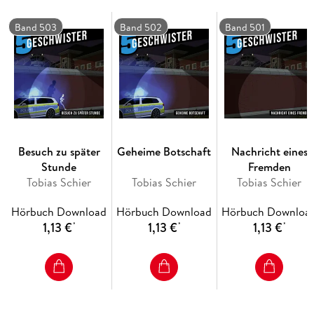
Die neuen Folgen der "5 Geschwister": Spannende
Geschichten, Rätsel zum Kombinieren und christliche Werte,
Band 503
Band 502
Band 501
die den Charakter stärken.
Besuch zu später
Geheime Botschaft
Nachricht eines
Stunde
Fremden
Tobias Schier
Tobias Schier
Tobias Schier
Hörbuch Download
Hörbuch Download
Hörbuch Downloa
1,13 €
1,13 €
1,13 €
*
*
*