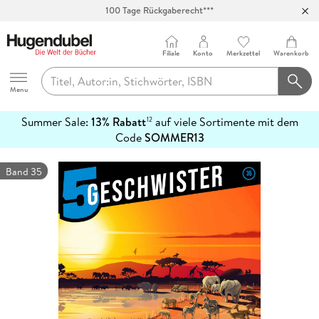
100 Tage Rückgaberecht***
Abholung in über 100 Filialen
Filiale
Konto
Merkzettel
Warenkorb
Hugendubel
Menu
Summer Sale:
13% Rabatt
auf viele Sortimente mit dem
12
mehr
Code
SOMMER13
erfahren
Band 35