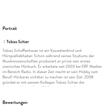
Portrait
Tobias Schier
Tobias Schuffenhauer ist ein Kassettenkind und
Hörspielliebhaber. Schon während seines Studiums der
Musikwissenschaften produziert er privat sein erstes
szenisches Hörbuch. Er arbeitete seit 2003 bei ERF Medien
im Bereich Radio. In dieser Zeit macht er sein Hobby zum
Beruf: Hörbares sichtbar zu machen ist sein Ziel. 2008
gründet er mit seinem Kollegen Tobias Schier die
Audioproduktionsfirma TOS-Hörfabrik. Außerdem ist er als
Sprecher und Sänger auf zahlreichen weiteren Produktionen
vertreten. Tobias Schuffenhauer ist verheiratet und lebt in
Bewertungen
Hüttenberg bei Wetzlar.