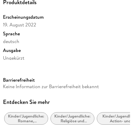
Produktdetails
Erscheinungsdatum
19. August 2022
Sprache
deutsch
Ausgabe
Ungekürzt
Dateigröße
89,14 MB
Barrierefreiheit
Laufzeit
Keine Information zur Barrierefreiheit bekannt
76 Minuten
Altersempfehlung
Entdecken Sie mehr
ab 8 Jahre
Kinder/Jugendliche:
Kinder/Jugendliche:
Kinder/Jugendlic
Reihe
Romane,
Religiöse und
Action- und
5 Geschwister, 35
Erzählungen,
spirituelle
Abenteuergeschi
Tatsachenberichte
Geschichten