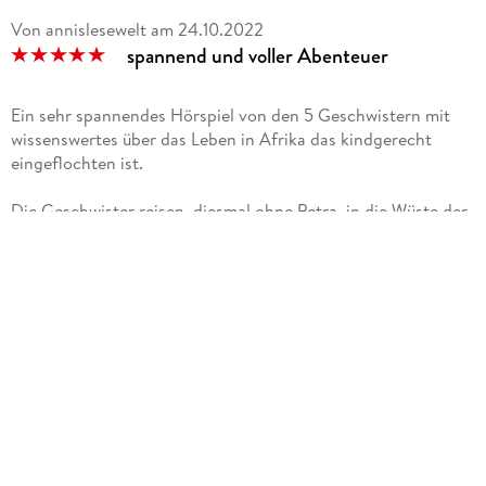
Von annislesewelt
am
24.10.2022
spannend und voller Abenteuer
Ein sehr spannendes Hörspiel von den 5 Geschwistern mit
wissenswertes über das Leben in Afrika das kindgerecht
eingeflochten ist.
Die Geschwister reisen, diesmal ohne Petra, in die Wüste der
Kalahari. Sie wollen dort eine Hilforganisation unterstützen
und bei den San (einem friedlichem Volk) leben.
Auch hier ist die Umsetzung fesselnd und gut gemacht, die
Sprecherstimmen sind angenehm, einzig die
Hintergrundgeräusche fand ich stellenweise etwas laut, aber
sonst war alles unterhaltsam und hochspannend.
Auf einer Skala von 1 - 10 erreicht diese CD (laut meiner
Jungs) 30 Trillionen - so gut finden sie die.