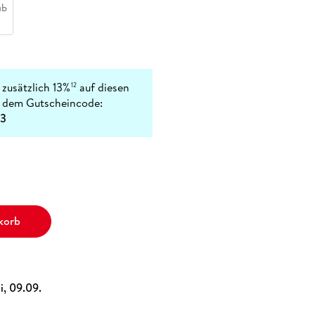
ub
 zusätzlich 13%
auf diesen
12
t dem Gutscheincode:
3
korb
i, 09.09.