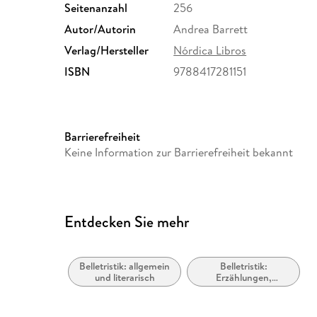
Seitenanzahl
256
Autor/Autorin
Andrea Barrett
Verlag/Hersteller
Nórdica Libros
ISBN
9788417281151
Barrierefreiheit
Keine Information zur Barrierefreiheit bekannt
Entdecken Sie mehr
Belletristik: allgemein
Belletristik:
und literarisch
Erzählungen,
Kurzgeschichten,
Short Stories