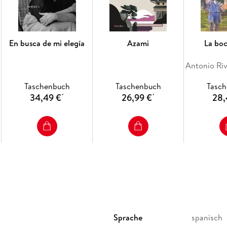
En busca de mi elegía
Azami
La bo
Taschenbuch
Taschenbuch
Tasc
34,49 €
26,99 €
28,
*
*
Sprache
spanisch