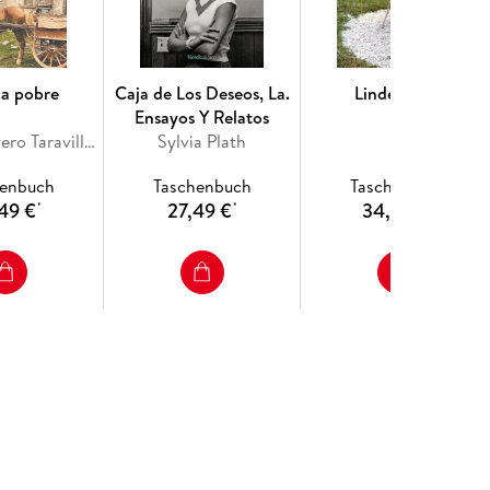
ca pobre
Caja de Los Deseos, La.
Linden Hills
Ensayos Y Relatos
Antonio Rivero Taravillo, Flann O'Brien
Sylvia Plath
henbuch
Taschenbuch
Taschenbuch
49 €
27,49 €
34,49 €
*
*
*