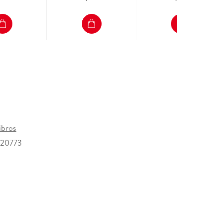
ibros
320773