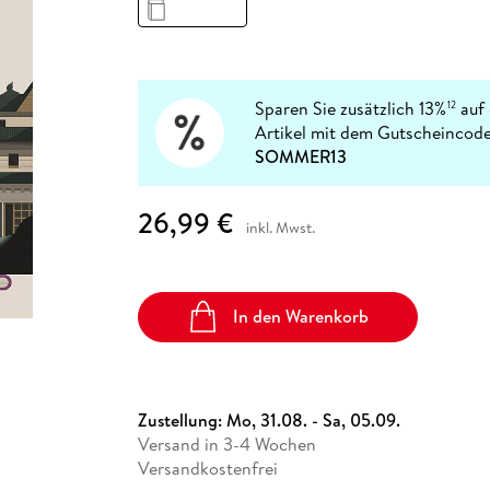
Fremdsprachige Bücher
n Lernhilfen
 Jugendbücher
eiber
Hörbuch Downloads im Bundle
cher
 Vergleich
 Puzzlezubehör
Lernen
New Adult
STABILO
Taschenbücher
hilfen
hriller
 Backen
er
lender
Ratgeber
op
hriller
Romance
Sparen Sie zusätzlich 13%
auf 
12
Sachbücher
Artikel mit dem Gutscheincode
precher:innen
SOMMER13
Science Fiction
Fremdsprachige Bücher
26,99 €
inkl. Mwst.
In den Warenkorb
Zustellung:
Mo, 31.08. - Sa, 05.09.
Versand in 3-4 Wochen
Versandkostenfrei