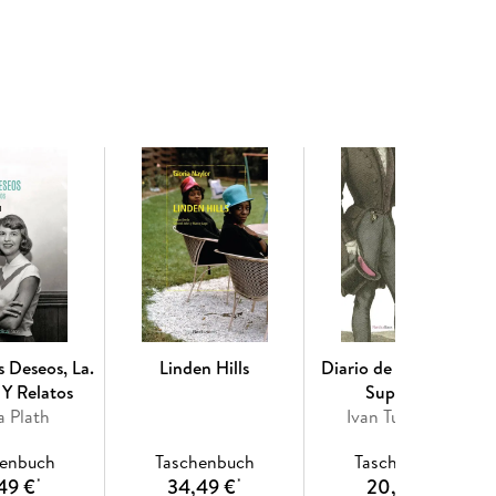
s Deseos, La.
Linden Hills
Diario de Un Hombre
 Y Relatos
Superfluo
a Plath
Ivan Turguenev
henbuch
Taschenbuch
Taschenbuch
49 €
34,49 €
20,99 €
*
*
*