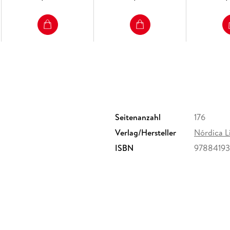
Seitenanzahl
176
Verlag/Hersteller
Nórdica L
ISBN
9788419