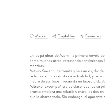
Merken
Empfehlen
Bewerten
En las pá ginas de Azami, la primera novela de
como muchas otras, retratando sentimientos í 
mentiras.
Mitsuo Kawano, de treinta y seis añ os, divide
redactor en una revista de actualidad, y para 
madre de sus hijos, frecuenta un lujoso club. A
Mitsuko, excompañ era de clase, que fue su pr
pronto empieza una relació n entre los dos en
que lo abarca todo. Sin embargo, el aparente eq
furtivos está destinado a resquebrajarse?