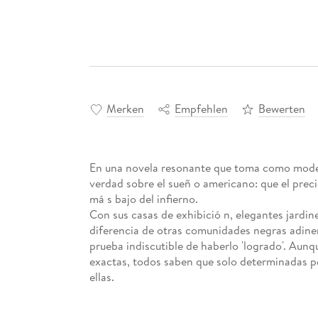
Merken
Empfehlen
Bewerten
En una novela resonante que toma como modelo 
verdad sobre el sueñ o americano: que el precio
má s bajo del infierno.
Con sus casas de exhibició n, elegantes jardine
diferencia de otras comunidades negras adiner
prueba indiscutible de haberlo 'logrado'. Aunq
exactas, todos saben que solo determinadas per
ellas.