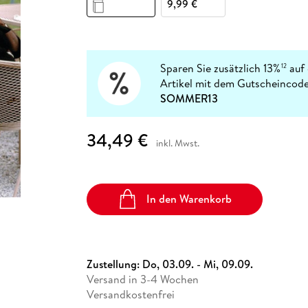
Fremdsprachige Bücher
9,99 €
n Lernhilfen
 Jugendbücher
eiber
Hörbuch Downloads im Bundle
cher
 Vergleich
 Puzzlezubehör
Lernen
New Adult
STABILO
Taschenbücher
hilfen
hriller
 Backen
er
lender
Ratgeber
op
hriller
Romance
Sparen Sie zusätzlich 13%
auf 
12
Sachbücher
Artikel mit dem Gutscheincode
precher:innen
SOMMER13
Science Fiction
Fremdsprachige Bücher
34,49 €
inkl. Mwst.
In den Warenkorb
Zustellung:
Do, 03.09. - Mi, 09.09.
Versand in 3-4 Wochen
Versandkostenfrei