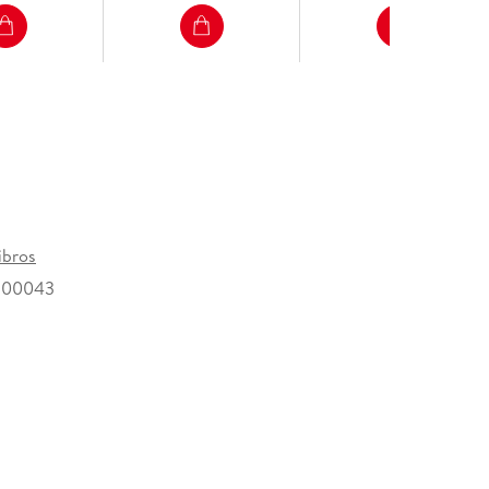
ibros
200043