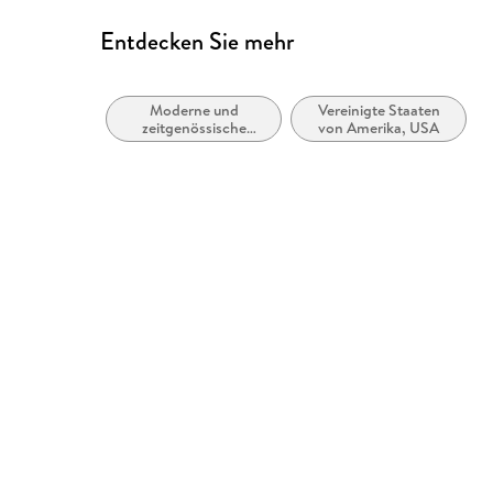
Entdecken Sie mehr
Moderne und
Vereinigte Staaten
zeitgenössische
von Amerika, USA
Belletristik: allgemein
und literarisch