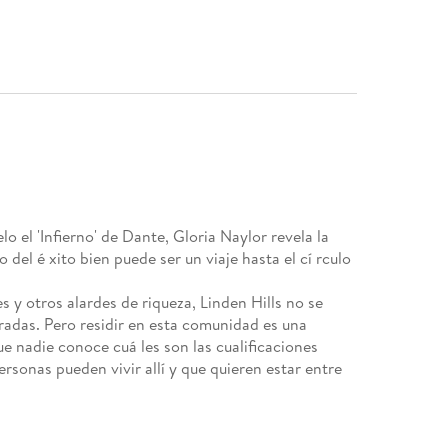
el 'Infierno' de Dante, Gloria Naylor revela la
 del é xito bien puede ser un viaje hasta el cí rculo
s y otros alardes de riqueza, Linden Hills no se
adas. Pero residir en esta comunidad es una
ue nadie conoce cuá les son las cualificaciones
sonas pueden vivir allí y que quieren estar entre