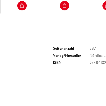
Seitenanzahl
387
Verlag/Hersteller
Nórdica L
ISBN
9788410