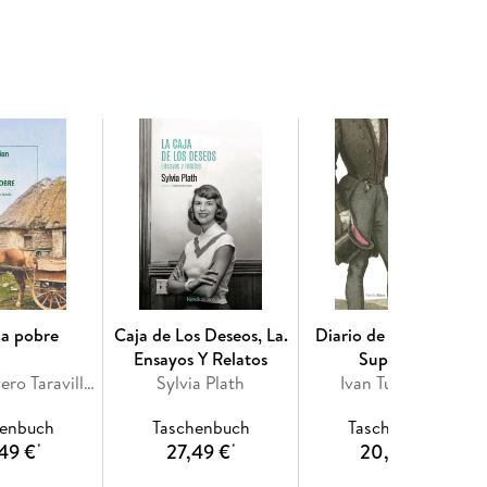
ca pobre
Caja de Los Deseos, La.
Diario de Un Hombre
Ensayos Y Relatos
Superfluo
Antonio Rivero Taravillo, Flann O'Brien
Sylvia Plath
Ivan Turguenev
henbuch
Taschenbuch
Taschenbuch
49 €
27,49 €
20,99 €
*
*
*