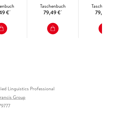
henbuch
Taschenbuch
Taschenbuch
49 €
79,49 €
79,99 €
*
*
*
ied Linguistics Professional
Francis Group
79777