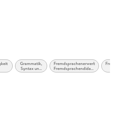
gkeit
Grammatik,
Fremdsprachenerwerb,
Fremdsprachener
Syntax und
Fremdsprachendidaktik:
Grammatik,
gkeit
Morphologie
zweite oder
Wortschatz,
zusätzliche Sprachen
Aussprache