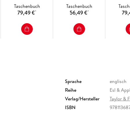
10. Verbal Constructions
Taschenbuch
Taschenbuch
Tasc
11. Sentences
79,49 €
56,49 €
79,
*
*
12. Complex Sentences
13. Discourse
Part III. Unstable Grammatical Features
14. Unstable System Elements
15. Collocations and the Idiomatic Paradox
Sprache
englisch
Reihe
Esl & Appl
Verlag/Hersteller
Taylor & 
ISBN
97811368