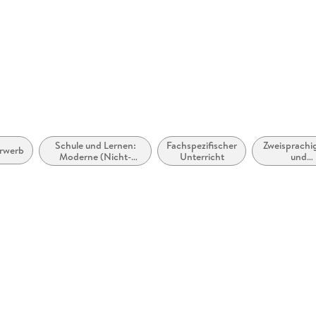
Schule und Lernen:
Fachspezifischer
Zweisprachi
rwerb
Moderne (Nicht-
Unterricht
und
Mutter- oder Zweit-)
Mehrsprachi
Sprachen:
Fremdsprachenerwerb