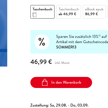
Fremdsprachige Bücher
n Lernhilfen
 Jugendbücher
eiber
Hörbuch Downloads im Bundle
cher
 Vergleich
 Puzzlezubehör
Lernen
New Adult
STABILO
Taschenbücher
Taschenbuch
Taschenbuch
eBook epub
hilfen
hriller
 Backen
er
lender
Ratgeber
ab
46,99 €
86,99 €
op
hriller
Romance
Sachbücher
precher:innen
Science Fiction
Sparen Sie zusätzlich 13%
auf 
12
Artikel mit dem Gutscheincode
Fremdsprachige Bücher
SOMMER13
46,99 €
inkl. Mwst.
In den Warenkorb
Zustellung:
Sa, 29.08. - Do, 03.09.