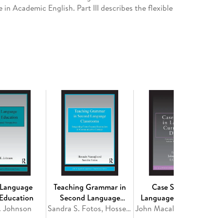
in Academic English. Part III describes the flexible
sceptible to change or modification over time. Each
and Essay Questions and Activities.
agogy
n
agogy
 Language
Teaching Grammar in
Case Studies in
 Education
Second Language
Language Curriculum
. Johnson
Classrooms
Sandra S. Fotos, Hossein Nassaji
Design
John Macalister, I. S. 