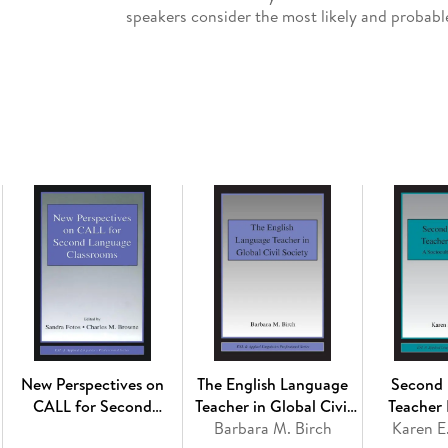
speakers consider the most likely and probable 
and fluid features of English that might be su
chapter includes engaging Study, Discussion, 
Inhaltsverzeichnis
Preface
Acknowledgements
Part I. Global Trends in English Grammar Ped
1. Global Perspectives on English
2. New Trends in Grammatical Theory
3. New Trends in Second Language Acquisitio
4. New Trends in Post-method Grammar Ped
Part II. Consensus Grammatical Features
5. Morphemes
6. Words
New Perspectives on
The English Language
Second
7. Major Phrases
CALL for Second
Teacher in Global Civil
Teacher
8. Noun Phrases
Language Classrooms
Barbara M. Birch
Society
Karen E
9. Modifiers