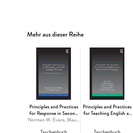
Mehr aus dieser Reihe
Principles and Practices
Principles and Practices
for Response in Second
for Teaching English as
Language Writing
Norman W. Evans, Maureen Snow Andrade
an International
Language
Taschenbuch
Taschenbuch