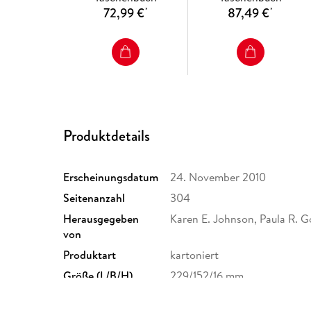
72,99 €
87,49 €
*
*
Produktdetails
Erscheinungsdatum
24. November 2010
Seitenanzahl
304
Herausgegeben
Karen E. Johnson, Paula R. 
von
Produktart
kartoniert
Größe (L/B/H)
229/152/16 mm