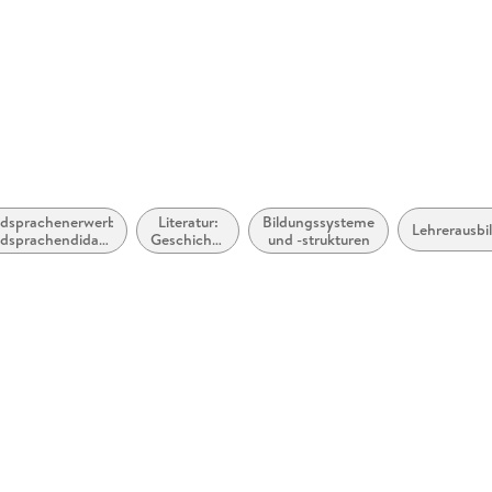
dsprachenerwerb,
Literatur:
Bildungssysteme
Lehrerausbi
dsprachendidaktik:
Geschichte
und -strukturen
zweite oder
und Kritik
tzliche Sprachen