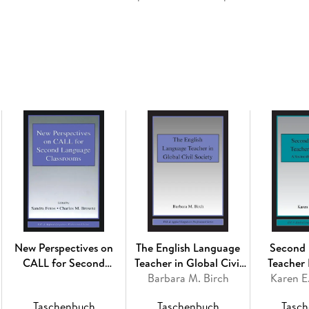
into how alternative mediational means can c
more theoretically and pedagogically sound ins
circumstances of their work. The chapters rep
pre-service and in-service L2 teachers at all 
examine significant challenges that are prese
Inhaltsverzeichnis
1. A Sociocultural Perspective on Teacher Pro
Diversity and Legitimating Teacher Identities 
Not Alone": Empowering Non-Native English S
Inclusion Through Concept Development in L2
in L2 Teacher Education 5. 'Seeing' L2 Teache
Conceptualizing Teaching 6. Embracing Litera
and the Everyday Part III: Strategic Mediatio
Teacher Education 9. Moodle as a Mediational
New Perspectives on
The English Language
Second
Knowledge in the Pedagogical Grammar Class 1
CALL for Second
Teacher in Global Civil
Teacher
IV: Teacher Learning in Inquiry-Based Profess
Language Classrooms
Barbara M. Birch
Society
Karen E
Critical Friends Groups 13. Teacher Learning 
Educational Policies and Curricular Mandates 1
Taschenbuch
Taschenbuch
Tasc