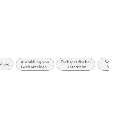
Ausbildung von
Fachspezifischer
Schule und Lerne
ldung
zweisprachigen
Unterricht
Moderne (Nicht
oder
Mutter- oder Zweit
mehrsprachigen
Sprachen:
Studierenden
Fremdsprachenerw