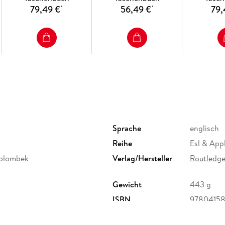
South Korea 15. Learning to Teach under Curr
79,49 €
56,49 €
79,
*
*
Sprache
englisch
Reihe
Esl & Appl
Golombek
Verlag/Hersteller
Routledg
Gewicht
443 g
ISBN
9780415