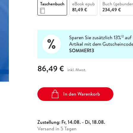
Fremdsprachige Bücher
Taschenbuch
eBook epub
Buch (gebunde
n Lernhilfen
 Jugendbücher
eiber
Hörbuch Downloads im Bundle
cher
 Vergleich
 Puzzlezubehör
Lernen
New Adult
STABILO
81,49 €
234,49 €
Taschenbücher
hilfen
hriller
 Backen
er
lender
Ratgeber
op
hriller
Romance
Sachbücher
Sparen Sie zusätzlich 13%
auf 
12
precher:innen
Artikel mit dem Gutscheincode
Science Fiction
SOMMER13
Fremdsprachige Bücher
86,49 €
inkl. Mwst.
In den Warenkorb
Zustellung:
Fr, 14.08. - Di, 18.08.
Versand in 5 Tagen