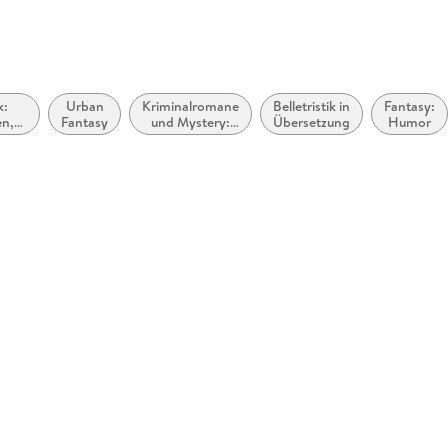
k:
Urban
Kriminalromane
Belletristik in
Fantasy:
en,
Fantasy
und Mystery:
Übersetzung
Humor
hten,
Humor
ies