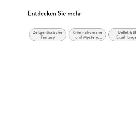
Entdecken Sie mehr
Zeitgenössische
Kriminalromane
Belletristi
Fantasy
und Mystery:
Erzählung
Polizeiarbeit &
Kurzgeschic
Forensik
Short Stor