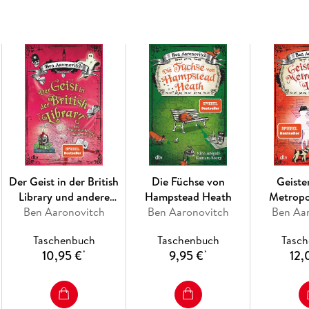
Der Geist in der British
Die Füchse von
Geiste
Library und andere
Hampstead Heath
Metropo
Geschichten aus dem
Ben Aaronovitch
Ben Aaronovitch
Ben Aa
Folly
Taschenbuch
Taschenbuch
Tasc
10,95 €
9,95 €
12,
*
*