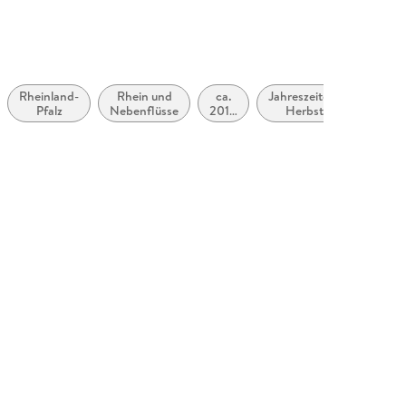
Rheinland-
Rhein und
ca.
Jahreszeiten:
Pfalz
Nebenflüsse
2010
Herbst
bis
ca.
2019