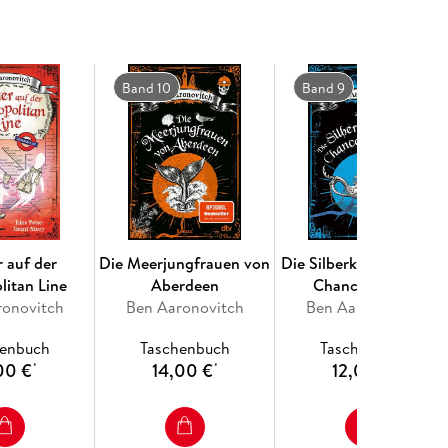
Band 10
Band 9
r auf der
Die Meerjungfrauen von
Die Silberkammer in de
litan Line
Aberdeen
Chancery Lane
ronovitch
Ben Aaronovitch
Ben Aaronovitch
henbuch
Taschenbuch
Taschenbuch
00 €
14,00 €
12,00 €
*
*
*