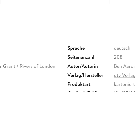
Sprache
deutsch
Seitenanzahl
208
r Grant / Rivers of London
Autor/Autorin
Ben Aaro
Verlag/Hersteller
dtv Verla
Produktart
kartoniert
Größe (L/B/H)
191/125/
Herstelleradresse
dtv Verla
80337 Mün
produktsi