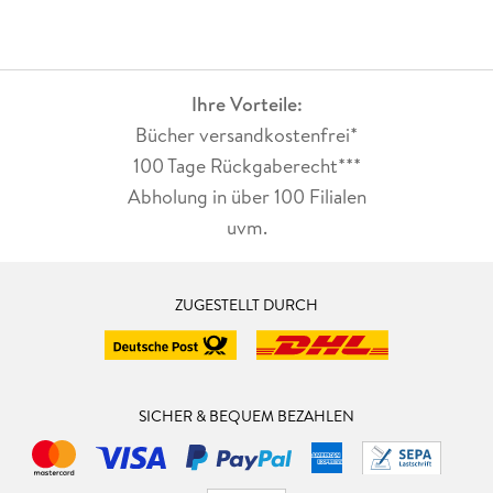
kommen muss. Zumindest war es kurz eingebunden, wenn
auch nicht präsent. Es bleibt immer ein Gefühl eines offenen
Endes zurück und man möchte sich wirklich mit Peter
entwickeln und ihn zu einem guten Polizisten machen, aber
Ihre Vorteile:
das dauert wahrscheinlich noch viele, viele Bände. Was ist zu
Beispiel mit dem witzigen Typen aus dem Prolog? Wird der
Bücher versandkostenfrei*
dann in Band 5 erlöst? Ich werde berichten! ¿
100 Tage Rückgaberecht***
Abholung in über 100 Filialen
uvm.
ZUGESTELLT DURCH
SICHER & BEQUEM BEZAHLEN