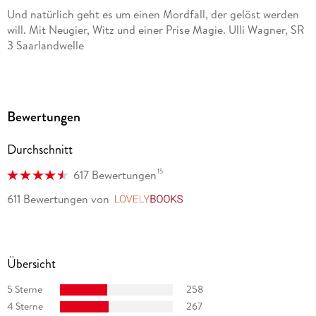
Und natürlich geht es um einen Mordfall, der gelöst werden
will. Mit Neugier, Witz und einer Prise Magie. Ulli Wagner, SR
3 Saarlandwelle
Mit einer bemerkenswerten Mischung aus herrlichem Humor
und Krimispannung hat sich der Brite Ben Aaronovitch eine
enorme Fangemeinde erschrieben. Gong
Bewertungen
Die Romane sind derart pointiert geschrieben, dass man
Durchschnitt
schon nach dem dritten Band sehnsüchtig auf das
Erscheinen eines vierten wartet. Monika Willer,
15
617 Bewertungen
Westfalenpost
611 Bewertungen
von
LovelyBooks
Übersicht
5 Sterne
258
4 Sterne
267