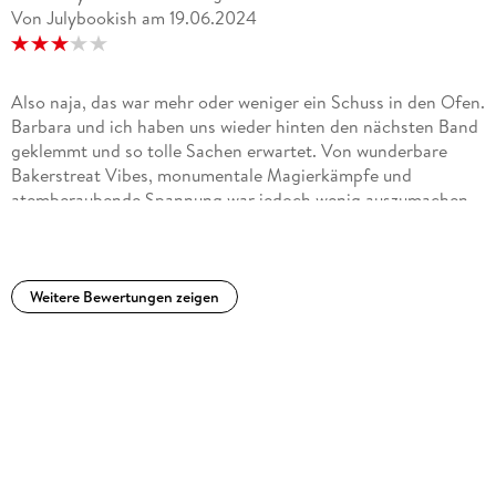
Von Julybookish
am
19.06.2024
Also naja, das war mehr oder weniger ein Schuss in den Ofen.
Barbara und ich haben uns wieder hinten den nächsten Band
geklemmt und so tolle Sachen erwartet. Von wunderbare
Bakerstreat Vibes, monumentale Magierkämpfe und
atemberaubende Spannung war jedoch wenig auszumachen.
Was wir bekommen haben, war eher ein flaches Lüftchen mit
etwas Ermittlungsarbeit...¿¿¿Aber von vorn!Durch den
zweiten Band wissen wir von dem gesichtslosen neuen
Gegenspieler und statt hier weiter zu ermitteln und
Weitere Bewertungen zeigen
anzuknüpfen werden wir in einen komplett anderen Fall
hineingeworfen. Peter wird wieder von Stefanopolus zum
Tatort zitiert und vorerst wird nichts Übernatürliches
festgestellt, aber Peter wäre nicht er, wenn er nicht noch
tiefer graben würde. Diverse Gänge im Untergrund, viele
Verhöre und Befragungen später kristallisiert sich eine
funkelnde Spur heraus, der wir aber nicht folgen. Wie der
Autor nicht müde wird zu sagen, ist echte Polizeiermittlung