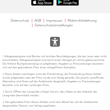
Datenschutz
AGB
Impressum
Widerrufsbelehrung
Datenschutzeinstellungen
Mängelexemplare sind Bücher mit leichten Beschädigungen, die das Lesen aber nicht
1
einschränken. Mängelexemplare sind durch einen Stempel als solche gekennzeichnet.
Die frühere Buchpreisbindung ist aufgehoben. Angaben zu Preissenkungen beziehen
sich auf den gebundenen Preis eines mangelfreien Exemplars.
Diese Artikel unterliegen nicht der Preisbindung, die Preisbindung dieser Artikel
2
wurde aufgehoben oder der Preis wurde vom Verlag gesenkt. Die jeweils zutreffende
Alternative wird Ihnen auf der Artikelseite dargestellt. Angaben zu Preissenkungen
beziehen sich auf den vorherigen Preis.
Durch Öffnen der Leseprobe willigen Sie ein, dass Daten an den Anbieter der
3
Leseprobe übermittelt werden.
Der gebundene Preis dieses Artikels wird nach Ablauf des auf der Artikelseite
4
dargestellten Datums vom Verlag angehoben.