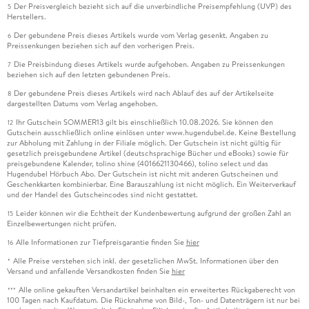
Der Preisvergleich bezieht sich auf die unverbindliche Preisempfehlung (UVP) des
5
Herstellers.
Der gebundene Preis dieses Artikels wurde vom Verlag gesenkt. Angaben zu
6
Preissenkungen beziehen sich auf den vorherigen Preis.
Die Preisbindung dieses Artikels wurde aufgehoben. Angaben zu Preissenkungen
7
beziehen sich auf den letzten gebundenen Preis.
Der gebundene Preis dieses Artikels wird nach Ablauf des auf der Artikelseite
8
dargestellten Datums vom Verlag angehoben.
Ihr Gutschein SOMMER13 gilt bis einschließlich 10.08.2026. Sie können den
12
Gutschein ausschließlich online einlösen unter www.hugendubel.de. Keine Bestellung
zur Abholung mit Zahlung in der Filiale möglich. Der Gutschein ist nicht gültig für
gesetzlich preisgebundene Artikel (deutschsprachige Bücher und eBooks) sowie für
preisgebundene Kalender, tolino shine (4016621130466), tolino select und das
Hugendubel Hörbuch Abo. Der Gutschein ist nicht mit anderen Gutscheinen und
Geschenkkarten kombinierbar. Eine Barauszahlung ist nicht möglich. Ein Weiterverkauf
und der Handel des Gutscheincodes sind nicht gestattet.
Leider können wir die Echtheit der Kundenbewertung aufgrund der großen Zahl an
15
Einzelbewertungen nicht prüfen.
Alle Informationen zur Tiefpreisgarantie finden Sie
hier
16
Alle Preise verstehen sich inkl. der gesetzlichen MwSt. Informationen über den
*
Versand und anfallende Versandkosten finden Sie
hier
Alle online gekauften Versandartikel beinhalten ein erweitertes Rückgaberecht von
***
100 Tagen nach Kaufdatum. Die Rücknahme von Bild-, Ton- und Datenträgern ist nur bei