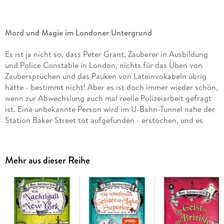
Mord und Magie im Londoner Untergrund
Es ist ja nicht so, dass Peter Grant, Zauberer in Ausbildung
und Police Constable in London, nichts für das Üben von
Zaubersprüchen und das Pauken von Lateinvokabeln übrig
hätte - bestimmt nicht! Aber es ist doch immer wieder schön,
wenn zur Abwechslung auch mal reelle Polizeiarbeit gefragt
ist. Eine unbekannte Person wird im U-Bahn-Tunnel nahe der
Station Baker Street tot aufgefunden - erstochen, und es
deuten unübersehbare Anzeichen auf die Anwesenheit von
Magie hin. Ein Fall für Peter, keine Frage. Der unbekannte
Tote stellt sich als amerikanischer Kunststudent und Sohn
Mehr aus dieser Reihe
eines US-Senators heraus, und ehe man noch "internationale
Verwicklungen" sagen kann, hat Peter bereits die FBI-Agentin
Kimberley Reynolds mitsamt ihren felsenfesten religiösen
Überzeugungen am Hals. Dabei gestalten sich seine
Ermittlungen auch so schon gruselig genug, denn tief in
Londons Untergrund, in vergessenen Flüssen und