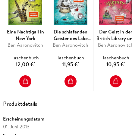
viktorianischen Abwasserkanälen, hört er ein Wispern von
alten Künsten und gequälten Geistern . . .
Eine Nachtigall in
Die schlafenden
Der Geist in der
New York
Geister des Lake
British Library un
Ben Aaronovitch
Ben Aaronovitch
Superior
andere Geschichte
Ben Aaronovitch
aus dem Folly
Taschenbuch
Taschenbuch
Taschenbuch
12,00 €
11,95 €
10,95 €
*
*
*
Produktdetails
Erscheinungsdatum
01. Juni 2013