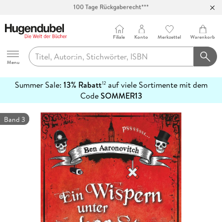
Abholung in über 100 Filialen
Filiale
Konto
Merkzettel
Warenkorb
Hugendubel
Menu
Summer Sale:
13% Rabatt
auf viele Sortimente mit dem
12
mehr
Code
SOMMER13
erfahren
Band 3