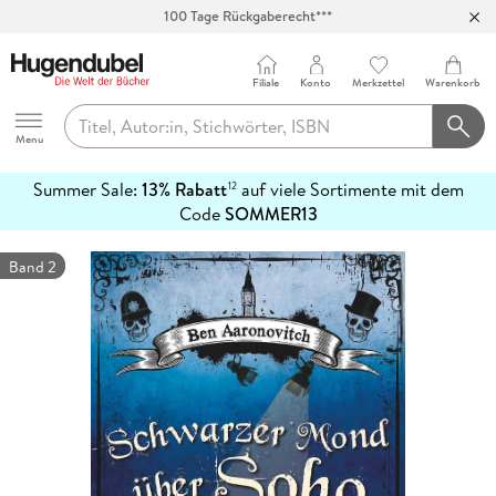
Abholung in über 100 Filialen
Filiale
Konto
Merkzettel
Warenkorb
Hugendubel
Menu
Summer Sale:
13% Rabatt
auf viele Sortimente mit dem
12
mehr
Code
SOMMER13
erfahren
Band 2