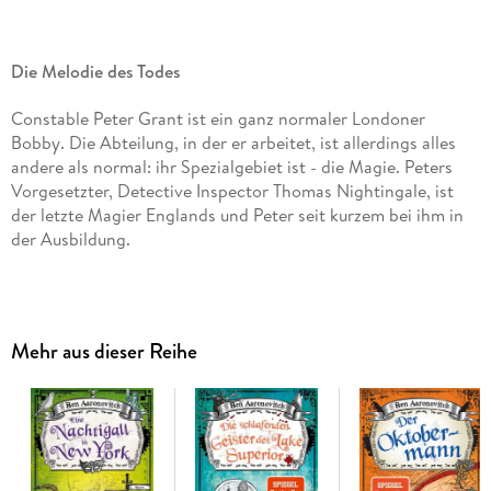
Die Melodie des Todes
Constable Peter Grant ist ein ganz normaler Londoner
Bobby. Die Abteilung, in der er arbeitet, ist allerdings alles
andere als normal: ihr Spezialgebiet ist - die Magie. Peters
Vorgesetzter, Detective Inspector Thomas Nightingale, ist
der letzte Magier Englands und Peter seit kurzem bei ihm in
der Ausbildung.
Was im Moment vor allem das Auswendiglernen von
Lateinvokabeln bedeutet, die uralten Zaubersprüche wollen
schließlich korrekt aufgesagt werden. Doch als Peter eines
Mehr aus dieser Reihe
Nachts zu der Leiche eines Jazzmusikers gerufen wird,
verliert das Lateinstudium auf einmal seine Dringlichkeit.
Peter findet heraus, dass in den Jazzclubs in Soho, im Herzen
Londons, plötzlich verdächtig viele Musiker eines
unerwarteten Todes sterben. Hier geht etwas nicht mit
rechten Dingen zu . . .