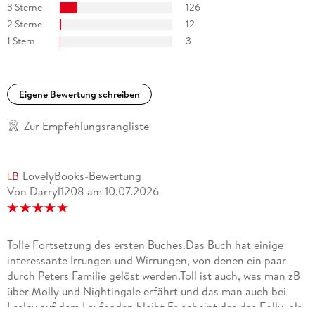
3 Sterne
126
2 Sterne
12
1 Stern
3
Eigene Bewertung schreiben
Zur Empfehlungsrangliste
LovelyBooks-Bewertung
Von Darryl1208
am
10.07.2026
Tolle Fortsetzung des ersten Buches.Das Buch hat einige
interessante Irrungen und Wirrungen, von denen ein paar
durch Peters Familie gelöst werden.Toll ist auch, was man zB
über Molly und Nightingale erfährt und das man auch bei
Lesley auf dem Laufenden bleibt.Es scheint das das Folly, als