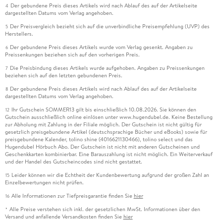
Der gebundene Preis dieses Artikels wird nach Ablauf des auf der Artikelseite
4
dargestellten Datums vom Verlag angehoben.
Der Preisvergleich bezieht sich auf die unverbindliche Preisempfehlung (UVP) des
5
Herstellers.
Der gebundene Preis dieses Artikels wurde vom Verlag gesenkt. Angaben zu
6
Preissenkungen beziehen sich auf den vorherigen Preis.
Die Preisbindung dieses Artikels wurde aufgehoben. Angaben zu Preissenkungen
7
beziehen sich auf den letzten gebundenen Preis.
Der gebundene Preis dieses Artikels wird nach Ablauf des auf der Artikelseite
8
dargestellten Datums vom Verlag angehoben.
Ihr Gutschein SOMMER13 gilt bis einschließlich 10.08.2026. Sie können den
12
Gutschein ausschließlich online einlösen unter www.hugendubel.de. Keine Bestellung
zur Abholung mit Zahlung in der Filiale möglich. Der Gutschein ist nicht gültig für
gesetzlich preisgebundene Artikel (deutschsprachige Bücher und eBooks) sowie für
preisgebundene Kalender, tolino shine (4016621130466), tolino select und das
Hugendubel Hörbuch Abo. Der Gutschein ist nicht mit anderen Gutscheinen und
Geschenkkarten kombinierbar. Eine Barauszahlung ist nicht möglich. Ein Weiterverkauf
und der Handel des Gutscheincodes sind nicht gestattet.
Leider können wir die Echtheit der Kundenbewertung aufgrund der großen Zahl an
15
Einzelbewertungen nicht prüfen.
Alle Informationen zur Tiefpreisgarantie finden Sie
hier
16
Alle Preise verstehen sich inkl. der gesetzlichen MwSt. Informationen über den
*
Versand und anfallende Versandkosten finden Sie
hier