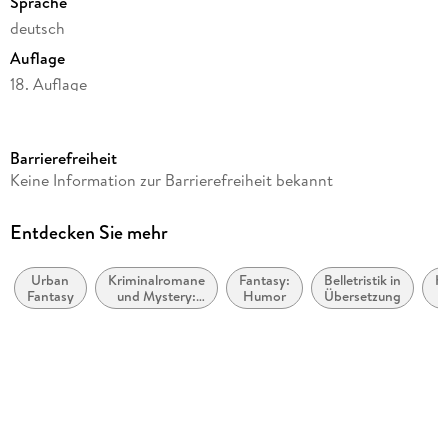
Sprache
deutsch
Auflage
18. Auflage
Seitenanzahl
432
Barrierefreiheit
Reihe
Keine Information zur Barrierefreiheit bekannt
Die Flüsse von London - Peter Grant / Rivers of London, 2
Autor/Autorin
Entdecken Sie mehr
Ben Aaronovitch
Urban
Kriminalromane
Fantasy:
Belletristik in
K
Übersetzung
Fantasy
und Mystery:
Humor
Übersetzung
Christine Blum
Humor
P
Verlag/Hersteller
dtv Verlagsgesellschaft
Originaltitel
Moon over Soho (Gollancz, London 2011)