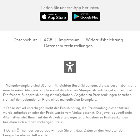
Laden Sie unsere App herunter.
Datenschutz
AGB
Impressum
Widerrufsbelehrung
Datenschutzeinstellungen
Mängelexemplare sind Bücher mit leichten Beschädigungen, die das Lesen aber nicht
1
einschränken. Mängelexemplare sind durch einen Stempel als solche gekennzeichnet.
Die frühere Buchpreisbindung ist aufgehoben. Angaben zu Preissenkungen beziehen
sich auf den gebundenen Preis eines mangelfreien Exemplars.
Diese Artikel unterliegen nicht der Preisbindung, die Preisbindung dieser Artikel
2
wurde aufgehoben oder der Preis wurde vom Verlag gesenkt. Die jeweils zutreffende
Alternative wird Ihnen auf der Artikelseite dargestellt. Angaben zu Preissenkungen
beziehen sich auf den vorherigen Preis.
Durch Öffnen der Leseprobe willigen Sie ein, dass Daten an den Anbieter der
3
Leseprobe übermittelt werden.