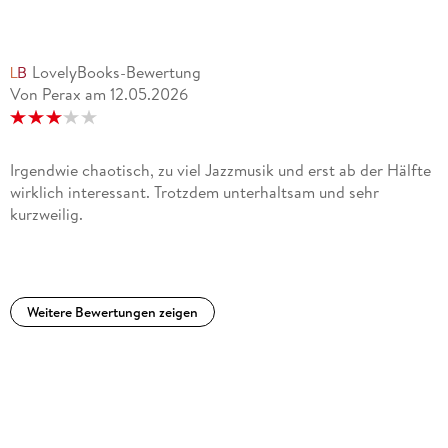
Ausbildungsstätte englischer Magier immer mehr Zulauf
bekommt und das nicht weil DI Nightingale endlich zu der
Erkenntnis gekommen ist, das er sich eher um einen
LovelyBooks-Bewertung
Nachfolger hätte kümmern sollen.Insgesamt ein Buch, das
Von Perax
am
12.05.2026
man eben mal am Stück weg liest, mit einem Extrabonus für
Lesley, weil ihr am Ende des Buches ein Licht auf geht.
Irgendwie chaotisch, zu viel Jazzmusik und erst ab der Hälfte
wirklich interessant. Trotzdem unterhaltsam und sehr
kurzweilig.
Weitere Bewertungen zeigen