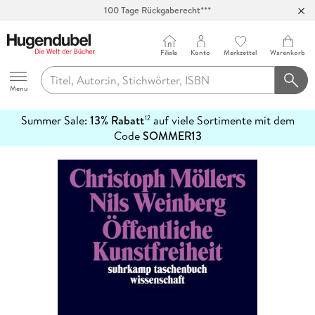
100 Tage Rückgaberecht***
Abholung in über 100 Filialen
Filiale
Konto
Merkzettel
Warenkorb
Hugendubel
Menu
Summer Sale:
13% Rabatt
auf viele Sortimente mit dem
12
mehr
Code
SOMMER13
erfahren