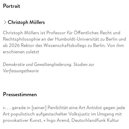
Portrait
Christoph Möllers
Christoph Möllers ist Professor für Öffentliches Recht und
Rechtsphilosophie an der Humboldt-Universität zu Berlin und
ab 2026 Rektor des Wissenschaftskollegs zu Berlin. Von ihm
erschienen zuletzt
Demokratie und Gewaltengliederung. Studien zur
Verfassungstheorie
und
Pressestimmen
Freiheitsgrade. Elemente einer liberalen politischen Mechanik
». . . gerade in [seiner] Penibilität eine Art Antidot gegen jede
.
Art populistisch aufgestachelter Volksjustiz im Umgang mit
provokativer Kunst. « Ingo Arend, Deutschlandfunk Kultur
Nils Weinberg ist Rechtsreferendar am Kammergericht und
war wissenschaftlicher Mitarbeiter an der Humboldt-