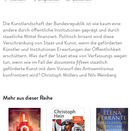
Die Kunstlandschaft der Bundesrepublik ist wie kaum eine
andere durch öffentliche Institutionen geprägt und durch
staatliche Mittel finanziert. Politisch brisant wird diese
Verschränkung von Staat und Kunst, wenn die geförderten
Künstler und Institutionen Erwartungen der Öffentlichkeit
erschüttern. Was darf der Staat etwa von Verfassungs wegen
tun, wenn wie im Fall der
documenta fifteen
staatlich
geförderte Kunst mit dem Vorwurf des Antisemitismus
konfrontiert wird? Christoph Möllers und Nils Weinberg
entwickeln in diesem Buch die Grundsätze, nach denen sich
die Kunstfreiheit im Dreieck von demokratischem Staat,
öffentlicher Kulturinstitution und geförderten Künstlern
Mehr aus dieser Reihe
entfalten kann.