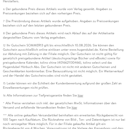
Bermudadreieck zwischen Inhalts- und Nebenbestimmung
Herstellers.
des Förderbescheids keineswegs einfach ist, wird
Der gebundene Preis dieses Artikels wurde vom Verlag gesenkt. Angaben zu
6
demonstriert. Ohne ordentliches Verwaltungsrecht geht es
Preissenkungen beziehen sich auf den vorherigen Preis.
nicht. Auch im Koppelungsverbot des
Die Preisbindung dieses Artikels wurde aufgehoben. Angaben zu Preissenkungen
7
beziehen sich auf den letzten gebundenen Preis.
Verwaltungsverfahrensgesetzes wird unsere Freiheit
verteidigt. Eine Nebenbestimmung darf hiernach dem Zweck
Der gebundene Preis dieses Artikels wird nach Ablauf des auf der Artikelseite
8
dargestellten Datums vom Verlag angehoben.
des Verwaltungsaktes nicht zuwiderlaufen, es muss also
konkret ein Sachzusammenhang zwischen der Förderung
Ihr Gutschein SOMMER13 gilt bis einschließlich 10.08.2026. Sie können den
12
Gutschein ausschließlich online einlösen unter www.hugendubel.de. Keine Bestellung
freier Kunst und dem kunstexternen Gemeinwohlzweck
zur Abholung mit Zahlung in der Filiale möglich. Der Gutschein ist nicht gültig für
bestehen. Für die Bekämpfung von Rassismus und
gesetzlich preisgebundene Artikel (deutschsprachige Bücher und eBooks) sowie für
preisgebundene Kalender, tolino shine (4016621130466), tolino select und das
Antisemitismus gilt das nicht ohne Weiteres. Ein Gesetz
Hugendubel Hörbuch Abo. Der Gutschein ist nicht mit anderen Gutscheinen und
könnte - so Möllers und Weinberg - den fehlenden
Geschenkkarten kombinierbar. Eine Barauszahlung ist nicht möglich. Ein Weiterverkauf
und der Handel des Gutscheincodes sind nicht gestattet.
Zusammenhang herstellen.
Leider können wir die Echtheit der Kundenbewertung aufgrund der großen Zahl an
15
Einzelbewertungen nicht prüfen.
Strenge Anforderungen werden an personenbezogene
Ausschlusskriterien angelegt, wenn diese qualifiziert
Alle Informationen zur Tiefpreisgarantie finden Sie
hier
16
grundrechtliche Freiheitsausübung beeinträchtigen. Mit
Alle Preise verstehen sich inkl. der gesetzlichen MwSt. Informationen über den
*
Recht weisen die Verfasser darauf hin, dass ein Ausschluss
Versand und anfallende Versandkosten finden Sie
hier
aufgrund einer bestimmten Gesinnung eine nach Artikel 3
Alle online gekauften Versandartikel beinhalten ein erweitertes Rückgaberecht von
***
100 Tagen nach Kaufdatum. Die Rücknahme von Bild-, Ton- und Datenträgern ist nur bei
Absatz 3 GG grundsätzlich unzulässige Diskriminierung
noch versiegelter Ware möglich. Für in der Filiale gekaufte Artikel gilt ein
wegen einer politischen Anschauung ist. Um dies
Rückgaberecht von 4 Wochen. Voraussetzung ist die Vorlage des Kassenbons und dass