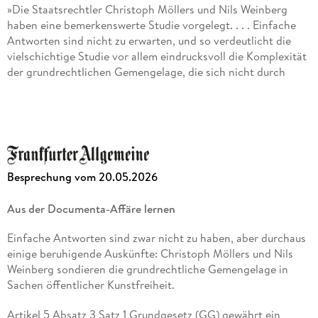
»Die Staatsrechtler Christoph Möllers und Nils Weinberg
Universität zu Berlin und wurde dort zum Begriff der Identität
haben eine bemerkenswerte Studie vorgelegt. . . . Einfache
im Antidiskriminierungsrecht promoviert.
Antworten sind nicht zu erwarten, und so verdeutlicht die
vielschichtige Studie vor allem eindrucksvoll die Komplexität
der grundrechtlichen Gemengelage, die sich nicht durch
einseitige Radikallösungen auflösen lässt. « Klaus Ferdinand
Gärditz, Frankfurter Allgemeine Zeitung
Besprechung vom 20.05.2026
Aus der Documenta-Affäre lernen
Einfache Antworten sind zwar nicht zu haben, aber durchaus
einige beruhigende Auskünfte: Christoph Möllers und Nils
Weinberg sondieren die grundrechtliche Gemengelage in
Sachen öffentlicher Kunstfreiheit.
Artikel 5 Absatz 3 Satz 1 Grundgesetz (GG) gewährt ein