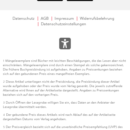
Ausdruck allgemeiner Behördenkommunikation möglich sein
soll. Informale Einflussnahmen sind zulässig, auch wenn sich
rassistische oder antisemitische Kunst nicht verbieten lässt.
Datenschutz
AGB
Impressum
Widerrufsbelehrung
Datenschutzeinstellungen
Die Studie überbringt zugleich die beruhigende Botschaft,
dass der Staat nicht gezwungen ist, rassistische oder
antisemitische Kunst nur deshalb zu fördern, weil Kunst eben
frei ist und anstößig sein darf. Exkludierende Förderkriterien
werden für zulässig erachtet. Eine durch
Mängelexemplare sind Bücher mit leichten Beschädigungen, die das Lesen aber nicht
Verwaltungsvorschrift gesteuerte Vergabe demokratisch
1
einschränken. Mängelexemplare sind durch einen Stempel als solche gekennzeichnet.
durch Haushaltsgesetz bereitgestellter Mittel soll
Die frühere Buchpreisbindung ist aufgehoben. Angaben zu Preissenkungen beziehen
grundsätzlich ausreichen, um durch Förderkriterien zu
sich auf den gebundenen Preis eines mangelfreien Exemplars.
steuern.
Diese Artikel unterliegen nicht der Preisbindung, die Preisbindung dieser Artikel
2
wurde aufgehoben oder der Preis wurde vom Verlag gesenkt. Die jeweils zutreffende
Alternative wird Ihnen auf der Artikelseite dargestellt. Angaben zu Preissenkungen
Das wurde schon im Parlamentarischen Rat für die analoge
beziehen sich auf den vorherigen Preis.
Wissenschaftsförderung so gesehen. Die Kunstfreiheit
Durch Öffnen der Leseprobe willigen Sie ein, dass Daten an den Anbieter der
3
vermittelt keinen Anspruch auf Förderung. Dann können
Leseprobe übermittelt werden.
Projekte - so die Verfasser konsequent - auch nach
Der gebundene Preis dieses Artikels wird nach Ablauf des auf der Artikelseite
4
kunstexternen Kriterien bedingt gefördert werden. Dass die
dargestellten Datums vom Verlag angehoben.
verwaltungsrechtliche Operationalisierung im
Der Preisvergleich bezieht sich auf die unverbindliche Preisempfehlung (UVP) des
5