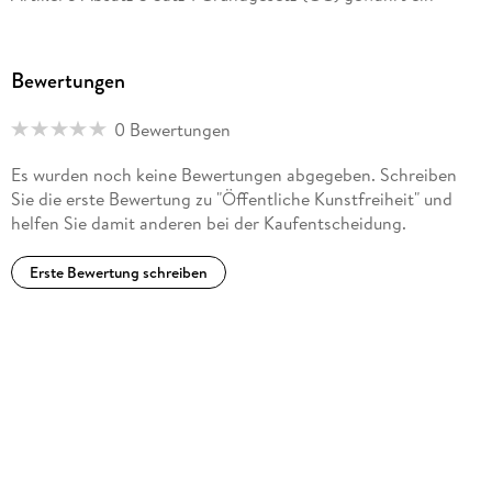
selbständiges Grundrecht der Kunstfreiheit. Im
internationalen Vergleich ist das ungewöhnlich. Die Freiheit
der Kunst hat allerdings inzwischen immerhin in die
Bewertungen
Europäische Grundrechtecharta Eingang gefunden. Zugleich
ist die deutsche Kunstlandschaft in hohem Maße staatlich
0 Bewertungen
subventioniert und in heterogenen Formen (mittelbar)
staatlich organisiert. Während die praktische Organisation
Es wurden noch keine Bewertungen abgegeben. Schreiben
der Wissenschaftsfreiheit längst durch
Sie die erste Bewertung zu "Öffentliche Kunstfreiheit" und
Verfassungsrechtsprechung entlang der Konflikte um die
helfen Sie damit anderen bei der Kaufentscheidung.
Hochschulorganisation und ihre Reformen filigran
ausbuchstabiert wurde, ist die Kunstfreiheit juristisch in ihrer
Erste Bewertung schreiben
institutionellen Dimension weitgehend eine weiße Landkarte
geblieben. Nicht zuletzt die Konflikte um die documenta
fifteen sowie das hemdsärmelige Gebaren eines
Kulturstaatsministers sollten verdeutlicht haben, dass diese
Unsicherheit über Recht und Rollenfunktionen gefährlich
werden kann.
Die Staatsrechtler Christoph Möllers und Nils Weinberg
haben nunmehr eine bemerkenswerte Studie vorgelegt, die