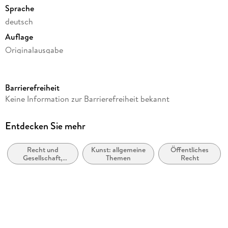
Sprache
deutsch
Auflage
Originalausgabe
Seitenanzahl
180
Barrierefreiheit
Reihe
Keine Information zur Barrierefreiheit bekannt
Suhrkamp Verlag
Autor/Autorin
Entdecken Sie mehr
Christoph Möllers, Nils Weinberg
Recht und
Kunst: allgemeine
Öffentliches
Verlag/Hersteller
Gesellschaft,
Themen
Recht
Suhrkamp Verlag
Rechtssoziologie
Produktart
kartoniert
Gewicht
108 g