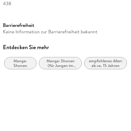
438
Altersempfehlung
ab 15 Jahre
Barrierefreiheit
Reihe
Keine Information zur Barrierefreiheit bekannt
Solo Leveling, 4
Autor/Autorin
Entdecken Sie mehr
Chugong, Peperon
Manga:
Manga: Shonen
empfohlenes Alter:
Übersetzung
Shonen
(für Jungen im
ab ca. 15 Jahren
Melina Honnef
Teenageralter)
Verlag/Hersteller
Altraverse GmbH
Originaltitel
Solo Leveling 04
Originalsprache
koreanisch
Produktart