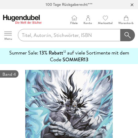
100 Tage Rückgaberecht***
Abholung in über 100 Filialen
Filiale
Konto
Merkzettel
Warenkorb
Hugendubel
Menu
Summer Sale:
13% Rabatt
auf viele Sortimente mit dem
12
mehr
Code
SOMMER13
erfahren
Band 4