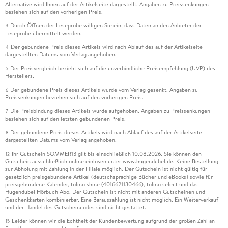
Alternative wird Ihnen auf der Artikelseite dargestellt. Angaben zu Preissenkungen
beziehen sich auf den vorherigen Preis.
Durch Öffnen der Leseprobe willigen Sie ein, dass Daten an den Anbieter der
3
Leseprobe übermittelt werden.
Der gebundene Preis dieses Artikels wird nach Ablauf des auf der Artikelseite
4
dargestellten Datums vom Verlag angehoben.
Der Preisvergleich bezieht sich auf die unverbindliche Preisempfehlung (UVP) des
5
Herstellers.
Der gebundene Preis dieses Artikels wurde vom Verlag gesenkt. Angaben zu
6
Preissenkungen beziehen sich auf den vorherigen Preis.
Die Preisbindung dieses Artikels wurde aufgehoben. Angaben zu Preissenkungen
7
beziehen sich auf den letzten gebundenen Preis.
Der gebundene Preis dieses Artikels wird nach Ablauf des auf der Artikelseite
8
dargestellten Datums vom Verlag angehoben.
Ihr Gutschein SOMMER13 gilt bis einschließlich 10.08.2026. Sie können den
12
Gutschein ausschließlich online einlösen unter www.hugendubel.de. Keine Bestellung
zur Abholung mit Zahlung in der Filiale möglich. Der Gutschein ist nicht gültig für
gesetzlich preisgebundene Artikel (deutschsprachige Bücher und eBooks) sowie für
preisgebundene Kalender, tolino shine (4016621130466), tolino select und das
Hugendubel Hörbuch Abo. Der Gutschein ist nicht mit anderen Gutscheinen und
Geschenkkarten kombinierbar. Eine Barauszahlung ist nicht möglich. Ein Weiterverkauf
und der Handel des Gutscheincodes sind nicht gestattet.
Leider können wir die Echtheit der Kundenbewertung aufgrund der großen Zahl an
15