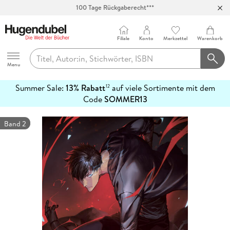
100 Tage Rückgaberecht***
Abholung in über 100 Filialen
Filiale
Konto
Merkzettel
Warenkorb
Hugendubel
Menu
Summer Sale:
13% Rabatt
auf viele Sortimente mit dem
12
mehr
Code
SOMMER13
erfahren
Band 2