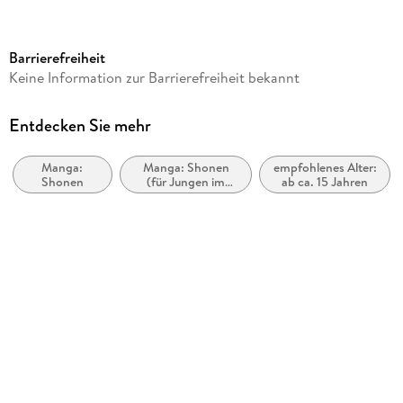
Altersempfehlung
ab 15 Jahre
Barrierefreiheit
Reihe
Keine Information zur Barrierefreiheit bekannt
Solo Leveling, 2
Autor/Autorin
Entdecken Sie mehr
Chugong, Peperon
Manga:
Manga: Shonen
empfohlenes Alter:
Übersetzung
Shonen
(für Jungen im
ab ca. 15 Jahren
Jiye Josephine Lee
Teenageralter)
Verlag/Hersteller
Altraverse GmbH
Originaltitel
Solo Leveling 02
Originalsprache
koreanisch
Produktart
kartoniert