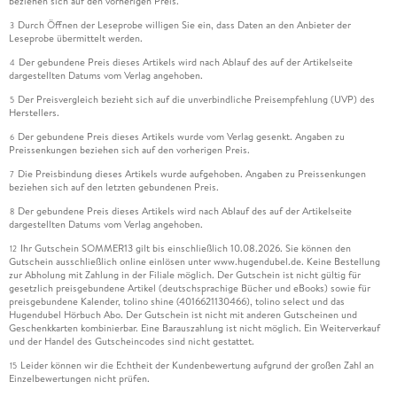
beziehen sich auf den vorherigen Preis.
Durch Öffnen der Leseprobe willigen Sie ein, dass Daten an den Anbieter der
3
Leseprobe übermittelt werden.
Der gebundene Preis dieses Artikels wird nach Ablauf des auf der Artikelseite
4
dargestellten Datums vom Verlag angehoben.
Der Preisvergleich bezieht sich auf die unverbindliche Preisempfehlung (UVP) des
5
Herstellers.
Der gebundene Preis dieses Artikels wurde vom Verlag gesenkt. Angaben zu
6
Preissenkungen beziehen sich auf den vorherigen Preis.
Die Preisbindung dieses Artikels wurde aufgehoben. Angaben zu Preissenkungen
7
beziehen sich auf den letzten gebundenen Preis.
Der gebundene Preis dieses Artikels wird nach Ablauf des auf der Artikelseite
8
dargestellten Datums vom Verlag angehoben.
Ihr Gutschein SOMMER13 gilt bis einschließlich 10.08.2026. Sie können den
12
Gutschein ausschließlich online einlösen unter www.hugendubel.de. Keine Bestellung
zur Abholung mit Zahlung in der Filiale möglich. Der Gutschein ist nicht gültig für
gesetzlich preisgebundene Artikel (deutschsprachige Bücher und eBooks) sowie für
preisgebundene Kalender, tolino shine (4016621130466), tolino select und das
Hugendubel Hörbuch Abo. Der Gutschein ist nicht mit anderen Gutscheinen und
Geschenkkarten kombinierbar. Eine Barauszahlung ist nicht möglich. Ein Weiterverkauf
und der Handel des Gutscheincodes sind nicht gestattet.
Leider können wir die Echtheit der Kundenbewertung aufgrund der großen Zahl an
15
Einzelbewertungen nicht prüfen.