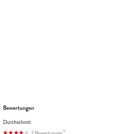
Abbildungen
zusätzliche Illustrationen
Gewicht
348 g
Größe (L/B/H)
184/127/26 mm
ISBN
9783963587658
Herstelleradresse
Altraverse GmbH, Ruhrstr. 11 a, 22761 Hamburg,
kontakt@altraverse.de
Bewertungen
Durchschnitt
15
2 Bewertungen