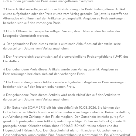
sich auf den gebundenen Preis eines mangelfreien Exemplars.
Diese Artikel unterliegen nicht der Preisbindung, die Preisbindung dieser Artikel
2
wurde aufgehoben oder der Preis wurde vom Verlag gesenkt. Die jeweils zutreffende
Alternative wird Ihnen auf der Artikelseite dargestellt. Angaben zu Preissenkungen
beziehen sich auf den vorherigen Preis.
Durch Öffnen der Leseprobe willigen Sie ein, dass Daten an den Anbieter der
3
Leseprobe übermittelt werden.
Der gebundene Preis dieses Artikels wird nach Ablauf des auf der Artikelseite
4
dargestellten Datums vom Verlag angehoben.
Der Preisvergleich bezieht sich auf die unverbindliche Preisempfehlung (UVP) des
5
Herstellers.
Der gebundene Preis dieses Artikels wurde vom Verlag gesenkt. Angaben zu
6
Preissenkungen beziehen sich auf den vorherigen Preis.
Die Preisbindung dieses Artikels wurde aufgehoben. Angaben zu Preissenkungen
7
beziehen sich auf den letzten gebundenen Preis.
Der gebundene Preis dieses Artikels wird nach Ablauf des auf der Artikelseite
8
dargestellten Datums vom Verlag angehoben.
Ihr Gutschein SOMMER13 gilt bis einschließlich 10.08.2026. Sie können den
12
Gutschein ausschließlich online einlösen unter www.hugendubel.de. Keine Bestellung
zur Abholung mit Zahlung in der Filiale möglich. Der Gutschein ist nicht gültig für
gesetzlich preisgebundene Artikel (deutschsprachige Bücher und eBooks) sowie für
preisgebundene Kalender, tolino shine (4016621130466), tolino select und das
Hugendubel Hörbuch Abo. Der Gutschein ist nicht mit anderen Gutscheinen und
Geschenkkarten kombinierbar. Eine Barauszahlung ist nicht möglich. Ein Weiterverkauf