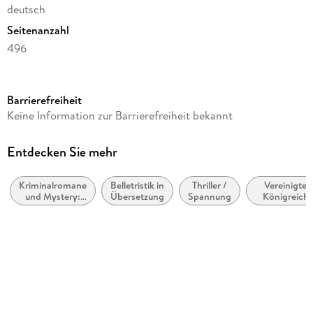
deutsch
Seitenanzahl
496
Reihe
Inspector Lynley, 1
Barrierefreiheit
Autor/Autorin
Keine Information zur Barrierefreiheit bekannt
Elizabeth George
Übersetzung
Entdecken Sie mehr
Mechtild Sandberg-Ciletti
Kriminalromane
Belletristik in
Thriller /
Vereinigtes
Verlag/Hersteller
und Mystery:
Übersetzung
Spannung
Königreich,
Goldmann TB
Polizeiarbeit &
Großbritanni
Forensik
Originaltitel
A Suitable Vengeance
Originalsprache
englisch
Gewicht