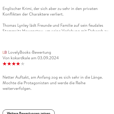
Englischer Krimi, der sich aber zu sehr in den privaten
Konflikten der Charaktere verliert.
Thomas Lynley lädt Freunde und Familie auf sein feudales
Stammsitz Howenstow, um seine Verlobung mit Deborah zu
feiern. Was als entspannte Zusammenkunft geplant ist,
entwickelt sich bald zu einem Albtraum, als ein junger
Journalist in einem nahegelegenen Dorf brutal ermordet
LovelyBooks-Bewertung
wird.Die ersten 150 Seiten passiert nichts außer, dass man
Von kokardkale
am
03.09.2024
eine sehr ausführliche Beschreibung der Charaktere
bekommt. Dann beginnt die Ermittlungsarbeit, die aber
deutlich von dem eigentlichen Kriminalfall ablenkt. Das Buch
zu Ende zu lesen war eine kleine Qual, ich habe mich immer
Netter Auftakt, am Anfang zog es sich sehr in die Länge.
wieder erwischt, wie ich einzelne Seiten übersprungen habe.
Mochte die Protagonisten und werde die Reihe
weiterverfolgen.
Weitere Bewertungen zeigen