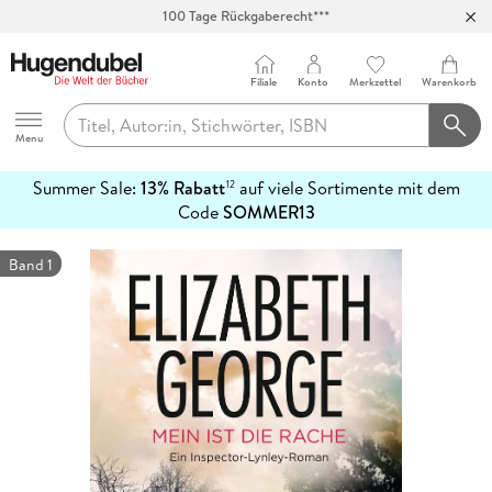
100 Tage Rückgaberecht***
Abholung in über 100 Filialen
Filiale
Konto
Merkzettel
Warenkorb
Hugendubel
Menu
Summer Sale:
13% Rabatt
auf viele Sortimente mit dem
12
mehr
Code
SOMMER13
erfahren
Band 1