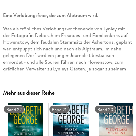
Eine Verlobungsfeier, die zum Alptraum wird.
Was als fröhliches Verlobungswochenende von Lynley mit
der Fotografin Deborah im Freundes- und Familienkreis auf
Howenstow, dem feudalen Stammsitz der Ashertons, geplant
war, entpuppt sich nach und nach als Alptraum. Im nahe
gelegenen Dorf wird ein junger Journalist bestialisch
ermordet - und alle Spuren führen nach Howenstow, zum
gräflichen Verwalter zu Lynleys Gästen, ja sogar zu seinem
eigenen Bruder. Auf der Suche nach dem Täter verfangen
sich Lynley und St. James mit jedem Schritt mehr in einem
schmerzhaften Netz aus lange unterdrückten
Mehr aus dieser Reihe
Feindseligkeiten, nicht eingestandenen Schuldgefühlen und
scheinheiliger Moral.
Band 22
Band 21
Band 20
Das Prequel zur Inspector-Lynley-Reihe