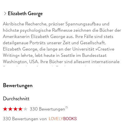
Elizabeth George
Akribische Recherche, präziser Spannungsaufbau und
höchste psychologische Raffinesse zeichnen die Bücher der
Amerikanerin Elizabeth George aus. Ihre Fälle sind stets
detailgenaue Porträts unserer Zeit und Gesellschaft.
Elizabeth George, die lange an der Universität »Creative
Writing« lehrte, lebt heute in Seattle im Bundesstaat
Washington, USA. Ihre Bücher sind allesamt internationale
Bestseller, die sofort nach Erscheinen nicht nur die
Spitzenplätze der deutschen Verkaufscharts erklimmen. Ihre
Lynley-Havers-Romane wurden von der BBC verfilmt und
Bewertungen
auch im deutschen Fernsehen mit großem Erfolg
ausgestrahlt.
Durchschnitt
15
330 Bewertungen
330 Bewertungen
von
LovelyBooks