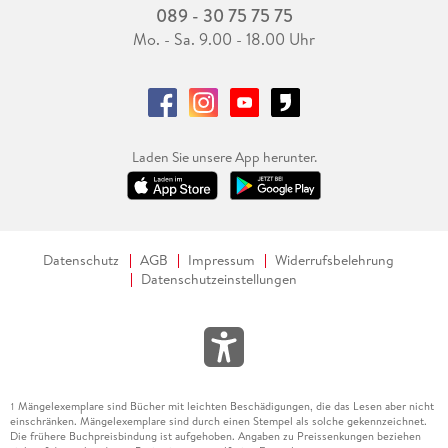
089 - 30 75 75 75
Mo. - Sa. 9.00 - 18.00 Uhr
Laden Sie unsere App herunter.
Datenschutz
AGB
Impressum
Widerrufsbelehrung
Datenschutzeinstellungen
Mängelexemplare sind Bücher mit leichten Beschädigungen, die das Lesen aber nicht
1
einschränken. Mängelexemplare sind durch einen Stempel als solche gekennzeichnet.
Die frühere Buchpreisbindung ist aufgehoben. Angaben zu Preissenkungen beziehen