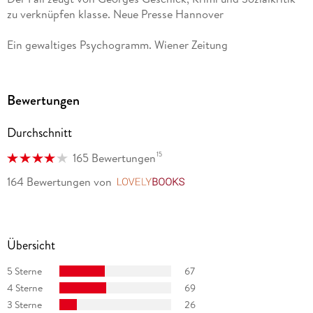
zu verknüpfen klasse. Neue Presse Hannover
Ein gewaltiges Psychogramm. Wiener Zeitung
Eine spannende, psychologisch ausgefeilte Geschichte, die
Unterhaltung pur bietet. Münchner Merkur
Bewertungen
Elizabeth George hat zu einem ganz besonderen Humor
Durchschnitt
gefunden, vor allem die Passagen mit Barbara Havers sind
glänzend. NDR Info
15
165 Bewertungen
164 Bewertungen
von
LovelyBooks
Übersicht
5 Sterne
67
4 Sterne
69
3 Sterne
26