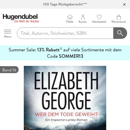
Abholung in über 100 Filialen
Filiale
Konto
Merkzettel
Warenkorb
Hugendubel
Menu
Summer Sale:
13% Rabatt
auf viele Sortimente mit dem
12
mehr
Code
SOMMER13
erfahren
Band 16