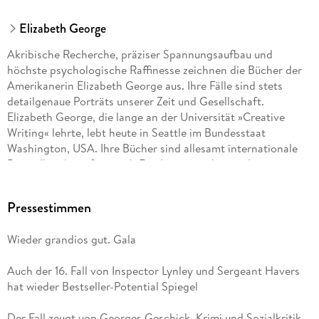
Elizabeth George
Akribische Recherche, präziser Spannungsaufbau und
höchste psychologische Raffinesse zeichnen die Bücher der
Amerikanerin Elizabeth George aus. Ihre Fälle sind stets
detailgenaue Porträts unserer Zeit und Gesellschaft.
Elizabeth George, die lange an der Universität »Creative
Writing« lehrte, lebt heute in Seattle im Bundesstaat
Washington, USA. Ihre Bücher sind allesamt internationale
Bestseller, die sofort nach Erscheinen nicht nur die
Spitzenplätze der deutschen Verkaufscharts erklimmen. Ihre
Lynley-Havers-Romane wurden von der BBC verfilmt und
Pressestimmen
auch im deutschen Fernsehen mit großem Erfolg
ausgestrahlt.
Wieder grandios gut. Gala
Auch der 16. Fall von Inspector Lynley und Sergeant Havers
hat wieder Bestseller-Potential Spiegel
Der Fall zeugt von Georges Geschick, Krimi und Sozialkritik