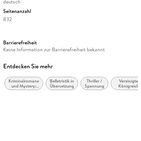
deutsch
Seitenanzahl
832
Reihe
Inspector Lynley, 16
Barrierefreiheit
Autor/Autorin
Keine Information zur Barrierefreiheit bekannt
Elizabeth George
Übersetzung
Entdecken Sie mehr
Charlotte Breuer, Norbert Möllemann
Kriminalromane
Belletristik in
Thriller /
Vereinigtes
Verlag/Hersteller
und Mystery:
Übersetzung
Spannung
Königreich,
Goldmann TB
Polizeiarbeit &
Großbritanni
Forensik
Originaltitel
This Body of Death (Lynley 16)
Originalsprache
englisch
Gewicht