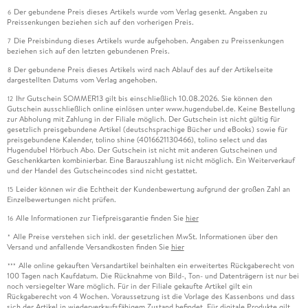
Der gebundene Preis dieses Artikels wurde vom Verlag gesenkt. Angaben zu
6
Preissenkungen beziehen sich auf den vorherigen Preis.
Die Preisbindung dieses Artikels wurde aufgehoben. Angaben zu Preissenkungen
7
beziehen sich auf den letzten gebundenen Preis.
Der gebundene Preis dieses Artikels wird nach Ablauf des auf der Artikelseite
8
dargestellten Datums vom Verlag angehoben.
Ihr Gutschein SOMMER13 gilt bis einschließlich 10.08.2026. Sie können den
12
Gutschein ausschließlich online einlösen unter www.hugendubel.de. Keine Bestellung
zur Abholung mit Zahlung in der Filiale möglich. Der Gutschein ist nicht gültig für
gesetzlich preisgebundene Artikel (deutschsprachige Bücher und eBooks) sowie für
preisgebundene Kalender, tolino shine (4016621130466), tolino select und das
Hugendubel Hörbuch Abo. Der Gutschein ist nicht mit anderen Gutscheinen und
Geschenkkarten kombinierbar. Eine Barauszahlung ist nicht möglich. Ein Weiterverkauf
und der Handel des Gutscheincodes sind nicht gestattet.
Leider können wir die Echtheit der Kundenbewertung aufgrund der großen Zahl an
15
Einzelbewertungen nicht prüfen.
Alle Informationen zur Tiefpreisgarantie finden Sie
hier
16
Alle Preise verstehen sich inkl. der gesetzlichen MwSt. Informationen über den
*
Versand und anfallende Versandkosten finden Sie
hier
Alle online gekauften Versandartikel beinhalten ein erweitertes Rückgaberecht von
***
100 Tagen nach Kaufdatum. Die Rücknahme von Bild-, Ton- und Datenträgern ist nur bei
noch versiegelter Ware möglich. Für in der Filiale gekaufte Artikel gilt ein
Rückgaberecht von 4 Wochen. Voraussetzung ist die Vorlage des Kassenbons und dass
sich der Artikel in wiederverkaufsfähigem Zustand befindet. Für digitale Produkte gilt