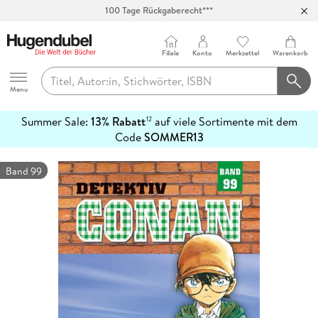
100 Tage Rückgaberecht***
Abholung in über 100 Filialen
Filiale
Konto
Merkzettel
Warenkorb
Hugendubel
Menu
Summer Sale:
13% Rabatt
auf viele Sortimente mit dem
12
mehr
Code
SOMMER13
erfahren
Band 99