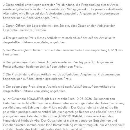
Diese Artikel unterliegen nicht der Preisbindung, die Preisbindung dieser Artikel
2
wurde aufgehoben oder der Preis wurde vom Verlag gesenkt. Die jeweils zutreffende
Alternative wird Ihnen auf der Artikelseite dargestellt. Angaben zu Preissenkungen
beziehen sich auf den vorherigen Preis.
Durch Öffnen der Leseprobe willigen Sie ein, dass Daten an den Anbieter der
3
Leseprobe übermittelt werden.
Der gebundene Preis dieses Artikels wird nach Ablauf des auf der Artikelseite
4
dargestellten Datums vom Verlag angehoben.
Der Preisvergleich bezieht sich auf die unverbindliche Preisempfehlung (UVP) des
5
Herstellers.
Der gebundene Preis dieses Artikels wurde vom Verlag gesenkt. Angaben zu
6
Preissenkungen beziehen sich auf den vorherigen Preis.
Die Preisbindung dieses Artikels wurde aufgehoben. Angaben zu Preissenkungen
7
beziehen sich auf den letzten gebundenen Preis.
Der gebundene Preis dieses Artikels wird nach Ablauf des auf der Artikelseite
8
dargestellten Datums vom Verlag angehoben.
Ihr Gutschein SOMMER13 gilt bis einschließlich 10.08.2026. Sie können den
12
Gutschein ausschließlich online einlösen unter www.hugendubel.de. Keine Bestellung
zur Abholung mit Zahlung in der Filiale möglich. Der Gutschein ist nicht gültig für
gesetzlich preisgebundene Artikel (deutschsprachige Bücher und eBooks) sowie für
preisgebundene Kalender, tolino shine (4016621130466), tolino select und das
Hugendubel Hörbuch Abo. Der Gutschein ist nicht mit anderen Gutscheinen und
Geschenkkarten kombinierbar. Eine Barauszahlung ist nicht möglich. Ein Weiterverkauf
und der Handel des Gutscheincodes sind nicht gestattet.