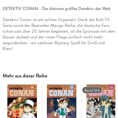
DETEKTIV CONAN - Der kleinste größte Detektiv der Welt
Detektiv Conan ist ein echtes Urgestein: Dank der Kult-TV-
Serie sowie der Bestseller-Manga-Reihe, die deutsche Fans
schon seit über 20 Jahren begleiten, ist die Spürnase mit dem
blauen Jackett und der roten Fliege einfach nicht mehr
wegzudenken - ein zeitloser Mystery-Spaß für Groß und
Klein!
Inhalt Band 99:
Was trug sich damals auf der Vauxhall Bridge
in London zu? Wird es Masumi und Mary gelingen, während
Mehr aus dieser Reihe
der Geburtstagsparty Conan das Gegengift abzujagen?
Amuro eilt dem in Schwierigkeiten geratenen Kazami zu
Hilfe. Auf der entlegenen Farm trifft er auch auf Conan und
Band 104
die Detective Boys - doch dem Täter gelingt es, die ganze
Truppe in eine Falle zu locken! Und auch Rumi Wakasa ist vor
Ort. . . ? !
Mit über 250 Millionen verkauften Exemplaren eine der