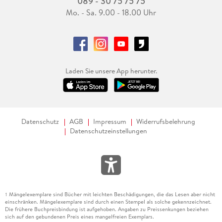
089 - 30 75 75 75
Mo. - Sa. 9.00 - 18.00 Uhr
Laden Sie unsere App herunter.
Datenschutz
AGB
Impressum
Widerrufsbelehrung
Datenschutzeinstellungen
Mängelexemplare sind Bücher mit leichten Beschädigungen, die das Lesen aber nicht
1
einschränken. Mängelexemplare sind durch einen Stempel als solche gekennzeichnet.
Die frühere Buchpreisbindung ist aufgehoben. Angaben zu Preissenkungen beziehen
sich auf den gebundenen Preis eines mangelfreien Exemplars.