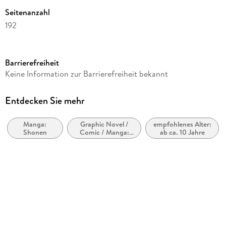
Seitenanzahl
192
Altersempfehlung
ab 10 Jahre
Barrierefreiheit
Reihe
Keine Information zur Barrierefreiheit bekannt
Detektiv Conan, 99
Autor/Autorin
Entdecken Sie mehr
Gosho Aoyama, Gsh Aoyama
Manga:
Graphic Novel /
empfohlenes Alter:
Übersetzung
Shonen
Comic / Manga:
ab ca. 10 Jahre
Josef Shanel
Krimi, Mystery und
Thriller
Verlag/Hersteller
Egmont Manga
Originaltitel
Meitantei Conan
Originalsprache
japanisch