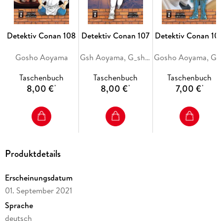
erfolgreichsten Manga-Reihen aller Zeiten!
Detektiv Conan 108
Detektiv Conan 107
Detektiv Conan 10
Gosho Aoyama
Gsh Aoyama, G_sh_ Aoyama
Gosh
Taschenbuch
Taschenbuch
Taschenbuch
8,00 €
8,00 €
7,00 €
*
*
*
Produktdetails
Erscheinungsdatum
01. September 2021
Sprache
deutsch