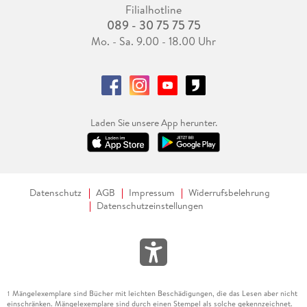
Filialhotline
089 - 30 75 75 75
Mo. - Sa. 9.00 - 18.00 Uhr
Laden Sie unsere App herunter.
Datenschutz
AGB
Impressum
Widerrufsbelehrung
Datenschutzeinstellungen
Mängelexemplare sind Bücher mit leichten Beschädigungen, die das Lesen aber nicht
1
einschränken. Mängelexemplare sind durch einen Stempel als solche gekennzeichnet.