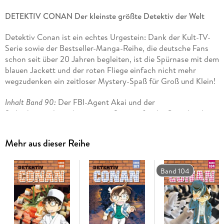
DETEKTIV CONAN Der kleinste größte Detektiv der Welt
Detektiv Conan ist ein echtes Urgestein: Dank der Kult-TV-
Serie sowie der Bestseller-Manga-Reihe, die deutsche Fans
schon seit über 20 Jahren begleiten, ist die Spürnase mit dem
blauen Jackett und der roten Fliege einfach nicht mehr
wegzudenken ein zeitloser Mystery-Spaß für Groß und Klein!
Inhalt Band 90:
Der FBI-Agent Akai und der
Sicherheitspolizist Amuro zwei Streiter für die Gerechtigkeit,
die sich nicht ausstehen können, und den Grund dafür
erfahren wir endlich in diesem Band! Außerdem erfahren wir
Mehr aus dieser Reihe
auch noch, was es mit Masumis kleiner Schwester außerhalb
des Territoriums auf sich hat, und überhaupt rücken wir der
Schwarzen Organisation diesmal ordentlich auf die Pelle!
Band 104
Doch nicht nur das, es scheint sich auch noch etwas an der
Liebesfront bei Heiji und Kazuha zu tun. . .
Mit über 250 Millionen verkauften Exemplaren eine der
erfolgreichsten Manga-Reihen aller Zeiten!