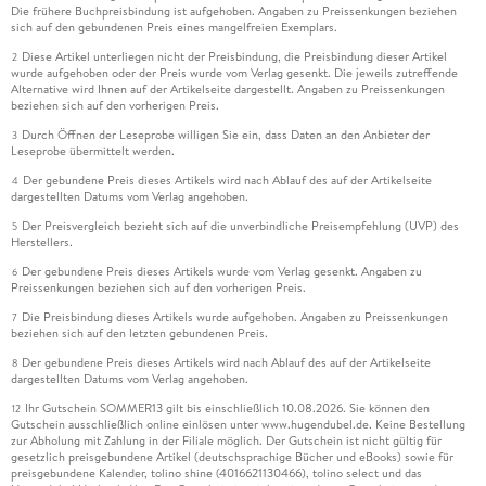
Die frühere Buchpreisbindung ist aufgehoben. Angaben zu Preissenkungen beziehen
sich auf den gebundenen Preis eines mangelfreien Exemplars.
Diese Artikel unterliegen nicht der Preisbindung, die Preisbindung dieser Artikel
2
wurde aufgehoben oder der Preis wurde vom Verlag gesenkt. Die jeweils zutreffende
Alternative wird Ihnen auf der Artikelseite dargestellt. Angaben zu Preissenkungen
beziehen sich auf den vorherigen Preis.
Durch Öffnen der Leseprobe willigen Sie ein, dass Daten an den Anbieter der
3
Leseprobe übermittelt werden.
Der gebundene Preis dieses Artikels wird nach Ablauf des auf der Artikelseite
4
dargestellten Datums vom Verlag angehoben.
Der Preisvergleich bezieht sich auf die unverbindliche Preisempfehlung (UVP) des
5
Herstellers.
Der gebundene Preis dieses Artikels wurde vom Verlag gesenkt. Angaben zu
6
Preissenkungen beziehen sich auf den vorherigen Preis.
Die Preisbindung dieses Artikels wurde aufgehoben. Angaben zu Preissenkungen
7
beziehen sich auf den letzten gebundenen Preis.
Der gebundene Preis dieses Artikels wird nach Ablauf des auf der Artikelseite
8
dargestellten Datums vom Verlag angehoben.
Ihr Gutschein SOMMER13 gilt bis einschließlich 10.08.2026. Sie können den
12
Gutschein ausschließlich online einlösen unter www.hugendubel.de. Keine Bestellung
zur Abholung mit Zahlung in der Filiale möglich. Der Gutschein ist nicht gültig für
gesetzlich preisgebundene Artikel (deutschsprachige Bücher und eBooks) sowie für
preisgebundene Kalender, tolino shine (4016621130466), tolino select und das