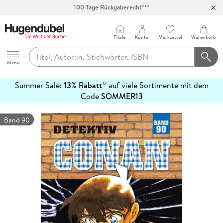
100 Tage Rückgaberecht***
Abholung in über 100 Filialen
Filiale
Konto
Merkzettel
Warenkorb
Hugendubel
Menu
Summer Sale:
13% Rabatt
auf viele Sortimente mit dem
12
mehr
Code
SOMMER13
erfahren
Band 90