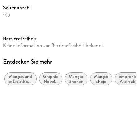
Seitenanzahl
192
Altersempfehlung
ab 10 Jahre
Barrierefreiheit
Reihe
Keine Information zur Barrierefreiheit bekannt
Detektiv Conan, 90
Autor/Autorin
Entdecken Sie mehr
Gosho Aoyama, Gsh Aoyama
Mangas und
Graphic
Manga:
Manga:
empfohlen
Übersetzung
ostasiatische
Novel /
Shonen
Shojo
Alter: ab c
Josef Shanel, Matthias Wissnet
Comic-Stile
Comic /
10 Jahre
bzw. -
Manga:
Verlag/Hersteller
Traditionen
Krimi,
Mystery
Egmont Manga
und
Thriller
Originaltitel
Meitantei Conan
Originalsprache
japanisch