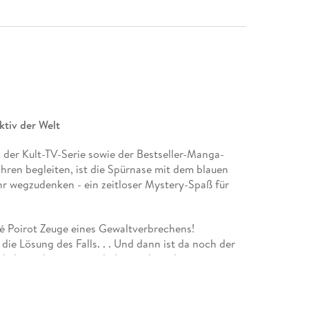
tiv der Welt
 der Kult-TV-Serie sowie der Bestseller-Manga-
ahren begleiten, ist die Spürnase mit dem blauen
hr wegzudenken - ein zeitloser Mystery-Spaß für
 Poirot Zeuge eines Gewaltverbrechens!
e Lösung des Falls. . . Und dann ist da noch der
ich erscheint jemand, der stark an ihn erinnert,
 eine der erfolgreichsten Manga-Reihen aller