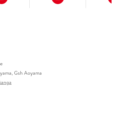
re
yama, Gsh Aoyama
Manga
498147