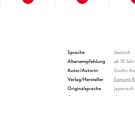
Sprache
deutsch
Altersempfehlung
ab 10 Jah
Autor/Autorin
Gosho Ao
Verlag/Hersteller
Egmont 
Originalsprache
japanisch
Gewicht
151 g
ISBN
9783770
n mbH, Ritterstr. 26, 10969