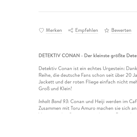
Merken
Empfehlen
Bewerten
DETEKTIV CONAN - Der kleinste größte Detek
Detektiv Conan ist ein echtes Urgestein: Dank
Reihe, die deutsche Fans schon seit über 20 J
Jackett und der roten Fliege einfach nicht me
Groß und Klein!
Inhalt Band 93:
Conan und Heiji werden im Café
Zusammen mit Toru Amuro machen sie sich an di
Vertraute des Organisationsbosses, Rum; plötzl
vor den Detective Boys!
Mit über 250 Millionen verkauften Exemplaren