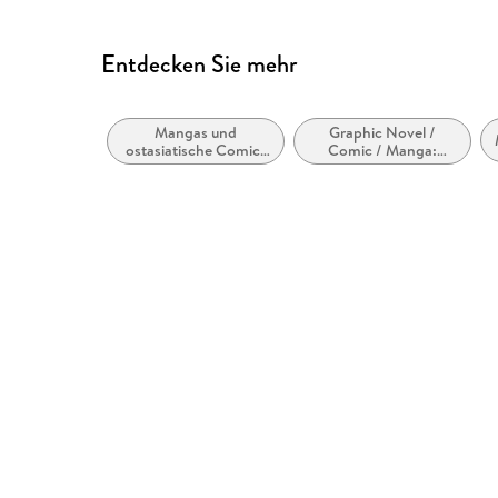
Entdecken Sie mehr
Mangas und
Graphic Novel /
ostasiatische Comic-
Comic / Manga:
Stile bzw. -Traditionen
Krimi, Mystery und
Thriller