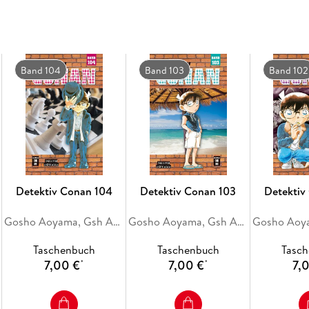
Zeiten!
Band 104
Band 103
Band 102
Detektiv Conan 104
Detektiv Conan 103
Detektiv
Gosho Aoyama, Gsh Aoyama
Gosho Aoyama, Gsh Aoyama
Taschenbuch
Taschenbuch
Tasc
7,00 €
7,00 €
7,
*
*