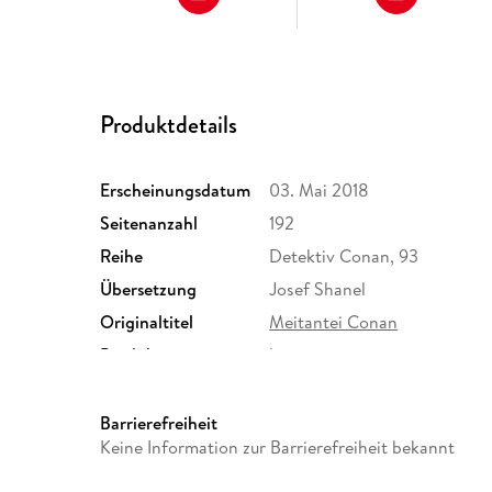
Produktdetails
Erscheinungsdatum
03. Mai 2018
Seitenanzahl
192
Reihe
Detektiv Conan, 93
Übersetzung
Josef Shanel
Originaltitel
Meitantei Conan
Produktart
kartoniert
Größe (L/B/H)
180/113/17 mm
Herstelleradresse
Egmont Verlagsgesellschafte
Barrierefreiheit
Berlin, safety@egmont.de
Keine Information zur Barrierefreiheit bekannt