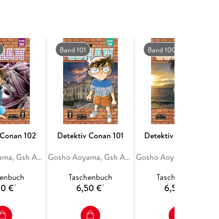
Band 101
Band 100
 Conan 102
Detektiv Conan 101
Detektiv Conan 100
Gosho Aoyama, Gsh Aoyama
Gosho Aoyama, Gsh Aoyama
Gosho Aoyama, Gsh Aoyama
henbuch
Taschenbuch
Taschenbuch
00 €
6,50 €
6,50 €
*
*
*