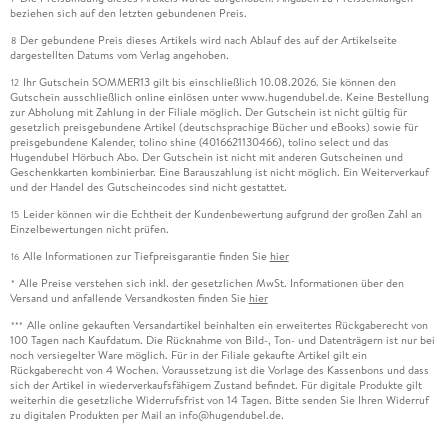
beziehen sich auf den letzten gebundenen Preis.
Der gebundene Preis dieses Artikels wird nach Ablauf des auf der Artikelseite
8
dargestellten Datums vom Verlag angehoben.
Ihr Gutschein SOMMER13 gilt bis einschließlich 10.08.2026. Sie können den
12
Gutschein ausschließlich online einlösen unter www.hugendubel.de. Keine Bestellung
zur Abholung mit Zahlung in der Filiale möglich. Der Gutschein ist nicht gültig für
gesetzlich preisgebundene Artikel (deutschsprachige Bücher und eBooks) sowie für
preisgebundene Kalender, tolino shine (4016621130466), tolino select und das
Hugendubel Hörbuch Abo. Der Gutschein ist nicht mit anderen Gutscheinen und
Geschenkkarten kombinierbar. Eine Barauszahlung ist nicht möglich. Ein Weiterverkauf
und der Handel des Gutscheincodes sind nicht gestattet.
Leider können wir die Echtheit der Kundenbewertung aufgrund der großen Zahl an
15
Einzelbewertungen nicht prüfen.
Alle Informationen zur Tiefpreisgarantie finden Sie
hier
16
Alle Preise verstehen sich inkl. der gesetzlichen MwSt. Informationen über den
*
Versand und anfallende Versandkosten finden Sie
hier
Alle online gekauften Versandartikel beinhalten ein erweitertes Rückgaberecht von
***
100 Tagen nach Kaufdatum. Die Rücknahme von Bild-, Ton- und Datenträgern ist nur bei
noch versiegelter Ware möglich. Für in der Filiale gekaufte Artikel gilt ein
Rückgaberecht von 4 Wochen. Voraussetzung ist die Vorlage des Kassenbons und dass
sich der Artikel in wiederverkaufsfähigem Zustand befindet. Für digitale Produkte gilt
weiterhin die gesetzliche Widerrufsfrist von 14 Tagen. Bitte senden Sie Ihren Widerruf
zu digitalen Produkten per Mail an info@hugendubel.de.