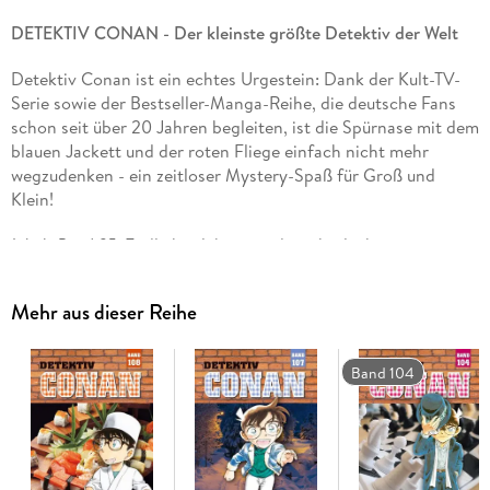
DETEKTIV CONAN - Der kleinste größte Detektiv der Welt
Detektiv Conan ist ein echtes Urgestein: Dank der Kult-TV-
Serie sowie der Bestseller-Manga-Reihe, die deutsche Fans
schon seit über 20 Jahren begleiten, ist die Spürnase mit dem
blauen Jackett und der roten Fliege einfach nicht mehr
wegzudenken - ein zeitloser Mystery-Spaß für Groß und
Klein!
Inhalt Band 85:
Endlich erleben wir die scharlachroten
Geschehnisse und die Wahrheit hinter dem Vorfall am Raiha-
Bergpass wird gelüftet! Ferner müssen Großmeister Taiko
Mehr aus dieser Reihe
und Conan noch ein kniffliges Shogi-Rätsel lösen, Masumi
und ihre mysteriöse kleine Schwester geben sich die Ehre,
und eigentlich wollen Conan & Co. am Pool entspannen. . .
Band 104
doch daraus wird nichts, gilt es doch, das unheimliche
Verschwinden und Wiederauftauchen einer Leiche zu klären!
Mit über 250 Millionen verkauften Exemplaren eine der
erfolgreichsten Manga-Reihen aller Zeiten!