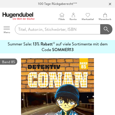
100 Tage Rückgaberecht***
Abholung in über 100 Filialen
Filiale
Konto
Merkzettel
Warenkorb
Hugendubel
Menu
Summer Sale:
13% Rabatt
auf viele Sortimente mit dem
12
mehr
Code
SOMMER13
erfahren
Band 85