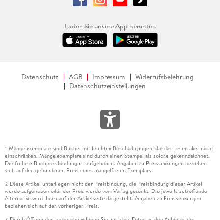
Laden Sie unsere App herunter.
Datenschutz
AGB
Impressum
Widerrufsbelehrung
Datenschutzeinstellungen
Mängelexemplare sind Bücher mit leichten Beschädigungen, die das Lesen aber nicht
1
einschränken. Mängelexemplare sind durch einen Stempel als solche gekennzeichnet.
Die frühere Buchpreisbindung ist aufgehoben. Angaben zu Preissenkungen beziehen
sich auf den gebundenen Preis eines mangelfreien Exemplars.
Diese Artikel unterliegen nicht der Preisbindung, die Preisbindung dieser Artikel
2
wurde aufgehoben oder der Preis wurde vom Verlag gesenkt. Die jeweils zutreffende
Alternative wird Ihnen auf der Artikelseite dargestellt. Angaben zu Preissenkungen
beziehen sich auf den vorherigen Preis.
Durch Öffnen der Leseprobe willigen Sie ein, dass Daten an den Anbieter der
3