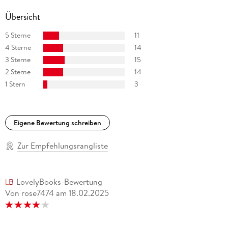
Übersicht
Zeitschrift für Literatur, Kunst und Kritik die horen
5 Sterne
11
. Rezensionen, Essays, Aufsätze zur Literatur nach 1945 und
4 Sterne
14
zur Literatur der Aufklärung.
3 Sterne
15
2 Sterne
14
1 Stern
3
Eigene Bewertung schreiben
Zur Empfehlungsrangliste
LovelyBooks-Bewertung
Von rose7474
am
18.02.2025