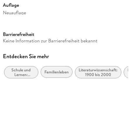
Auflage
Neuauflage
Seitenanzahl
176
Barrierefreiheit
Reihe
Keine Information zur Barrierefreiheit bekannt
Suhrkamp Verlag
Autor/Autorin
Entdecken Sie mehr
Hans-Ulrich Treichel
Schule und
Literaturwissenschaft:
Li
Kommentar
Familienleben
Lernen:
1900 bis 2000
Jürgen Krätzer
Erstsprache:
Schulausgaben
Weitere Beteiligte
literarischer
Texte
Jürgen Krätzer
Verlag/Hersteller
Suhrkamp Verlag
Produktart
kartoniert