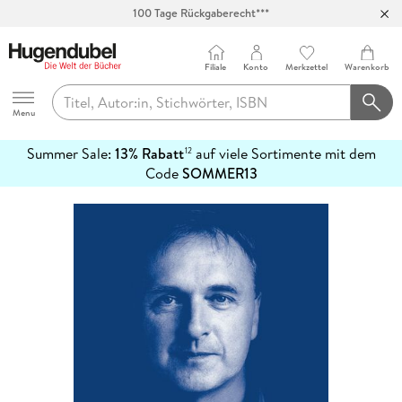
100 Tage Rückgaberecht***
Abholung in über 100 Filialen
Filiale
Konto
Merkzettel
Warenkorb
Hugendubel
Menu
Summer Sale:
13% Rabatt
auf viele Sortimente mit dem
12
mehr
Code
SOMMER13
erfahren