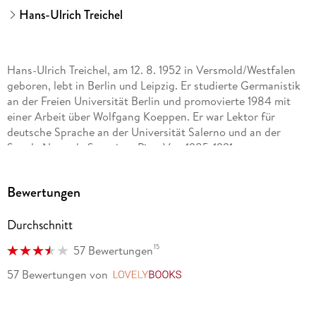
Hans-Ulrich Treichel
Hans-Ulrich Treichel, am 12. 8. 1952 in Versmold/Westfalen
geboren, lebt in Berlin und Leipzig. Er studierte Germanistik
an der Freien Universität Berlin und promovierte 1984 mit
einer Arbeit über Wolfgang Koeppen. Er war Lektor für
deutsche Sprache an der Universität Salerno und an der
Scuola Normale Superiore Pisa. Von 1985-1991 war er
Wissenschaftlicher Mitarbeiter für Neuere Deutsche Literatur
an der FU Berlin und habilitierte sich 1993. Von 1995 bis 2018
Bewertungen
war Hans-Ulrich Treichel Professor am Deutschen
Literaturinstitut der Universität Leipzig. Seine Werke sind in
Durchschnitt
28 Sprachen übersetzt.
15
57 Bewertungen
57 Bewertungen
von
LovelyBooks
Jürgen Krätzer, Dr. phil. , geboren 1959, Tätigkeit an
verschiedenen Kultur- und Bildungseinrichtungen,
Herausgeber der