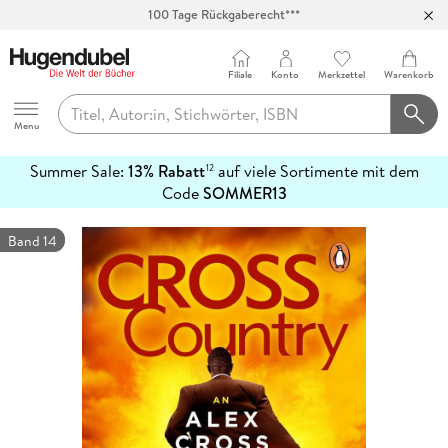
100 Tage Rückgaberecht***
Abholung in über 100 Filialen
Filiale
Konto
Merkzettel
Warenkorb
Hugendubel
Menu
Summer Sale:
13% Rabatt
auf viele Sortimente mit dem
12
mehr
Code
SOMMER13
erfahren
Band 14