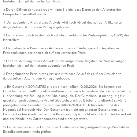
beziehen sich auf den vorherigen Preis.
Durch Öffnen der Leseprobe willigen Sie ein, dass Daten an den Anbieter der
3
Leseprobe übermittelt werden.
Der gebundene Preis dieses Artikels wird nach Ablauf des auf der Artikelseite
4
dargestellten Datums vom Verlag angehoben.
Der Preisvergleich bezieht sich auf die unverbindliche Preisempfehlung (UVP) des
5
Herstellers.
Der gebundene Preis dieses Artikels wurde vom Verlag gesenkt. Angaben zu
6
Preissenkungen beziehen sich auf den vorherigen Preis.
Die Preisbindung dieses Artikels wurde aufgehoben. Angaben zu Preissenkungen
7
beziehen sich auf den letzten gebundenen Preis.
Der gebundene Preis dieses Artikels wird nach Ablauf des auf der Artikelseite
8
dargestellten Datums vom Verlag angehoben.
Ihr Gutschein SOMMER13 gilt bis einschließlich 10.08.2026. Sie können den
12
Gutschein ausschließlich online einlösen unter www.hugendubel.de. Keine Bestellung
zur Abholung mit Zahlung in der Filiale möglich. Der Gutschein ist nicht gültig für
gesetzlich preisgebundene Artikel (deutschsprachige Bücher und eBooks) sowie für
preisgebundene Kalender, tolino shine (4016621130466), tolino select und das
Hugendubel Hörbuch Abo. Der Gutschein ist nicht mit anderen Gutscheinen und
Geschenkkarten kombinierbar. Eine Barauszahlung ist nicht möglich. Ein Weiterverkauf
und der Handel des Gutscheincodes sind nicht gestattet.
Leider können wir die Echtheit der Kundenbewertung aufgrund der großen Zahl an
15
Einzelbewertungen nicht prüfen.