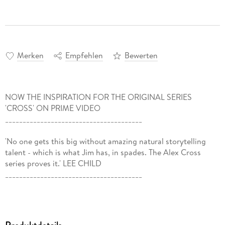
Merken
Empfehlen
Bewerten
NOW THE INSPIRATION FOR THE ORIGINAL SERIES
'CROSS' ON PRIME VIDEO
_______________________________________
'No one gets this big without amazing natural storytelling
talent - which is what Jim has, in spades. The Alex Cross
series proves it.' LEE CHILD
_______________________________________
A killer's trail leads Detective Alex Cross to Africa - and a
whole new world of danger . . .