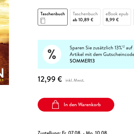
Fremdsprachige Bücher
n Lernhilfen
 Jugendbücher
eiber
Hörbuch Downloads im Bundle
cher
 Vergleich
 Puzzlezubehör
Lernen
New Adult
STABILO
Taschenbücher
Taschenbuch
Taschenbuch
eBook epub
hilfen
hriller
 Backen
er
lender
Ratgeber
ab
10,89 €
8,99 €
op
hriller
Romance
Sachbücher
precher:innen
Science Fiction
Sparen Sie zusätzlich 13%
auf 
12
Artikel mit dem Gutscheincode
Fremdsprachige Bücher
SOMMER13
12,99 €
inkl. Mwst.
In den Warenkorb
Zustellung:
Fr, 07.08. - Mo, 10.08.