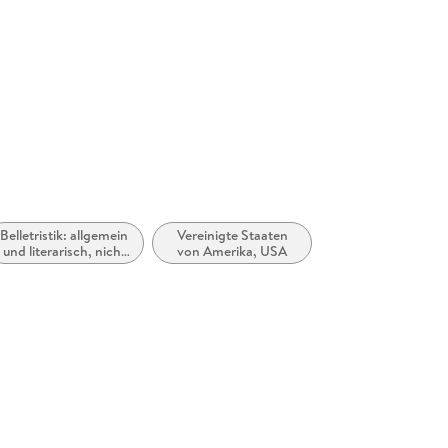
Belletristik: allgemein
Vereinigte Staaten
und literarisch, nicht
von Amerika, USA
nach Genre