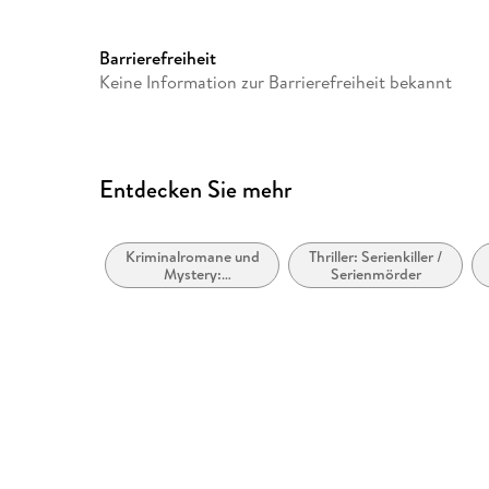
Barrierefreiheit
Keine Information zur Barrierefreiheit bekannt
Entdecken Sie mehr
Kriminalromane und
Thriller: Serienkiller /
Mystery:
Serienmörder
Privatdetektive /
Amateurdetektive