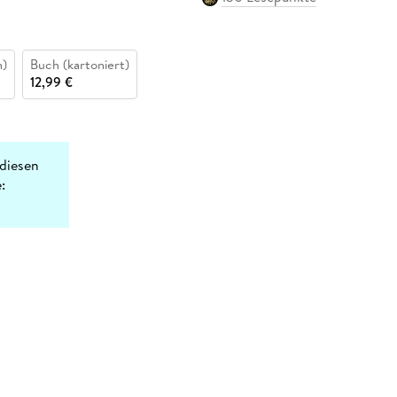
n)
Buch (kartoniert)
12,99 €
diesen
: