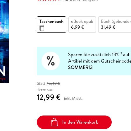
Fremdsprachige Bücher
n Lernhilfen
 Jugendbücher
eiber
Hörbuch Downloads im Bundle
cher
 Vergleich
 Puzzlezubehör
Lernen
New Adult
STABILO
Taschenbücher
hilfen
hriller
 Backen
er
lender
Ratgeber
Taschenbuch
eBook epub
Buch (gebunde
op
hriller
Romance
6,99 €
31,49 €
Sachbücher
precher:innen
Science Fiction
Fremdsprachige Bücher
Sparen Sie zusätzlich 13%
auf 
12
Artikel mit dem Gutscheincode
SOMMER13
Statt
15,49 €
Jetzt nur
12,99 €
inkl. Mwst.
In den Warenkorb