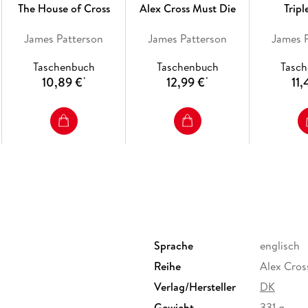
The House of Cross
Alex Cross Must Die
Tripl
'The master storyteller of our times' HILL
James Patterson
James Patterson
James 
'Patterson boils a scene down to the single, te
moves a plot along. It's what fires off the mo
Taschenbuch
Taschenbuch
Tasc
CONNELLY
10,89 €
12,99 €
11,
*
*
'One of the greatest storytellers of all tim
'James Patterson is The Boss. End of.' IAN R
Sprache
englisch
Reihe
Alex Cross
Verlag/Hersteller
DK
Gewicht
331 g