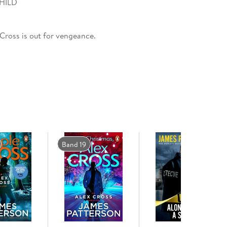
CHILD
Cross is out for vengeance.
e has been brutally murdered. He vows to hunt
e was mixed up in one of Washington's wildest
have the credentials to get in.
ortant, very protected, very dangerous people in
n - they will do anything to keep their secrets safe.
evidence that points to the unimaginable - a
Band 19
d's most popular thriller writer . . . Simply put: