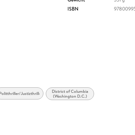
ISBN
9780099
District of Columbia
Politthriller/Justizthriller
(Washington D.C.)