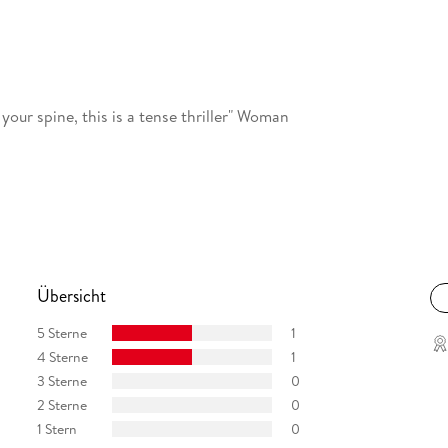
our spine, this is a tense thriller" Woman
Übersicht
5 Sterne
1
4 Sterne
1
3 Sterne
0
2 Sterne
0
1 Stern
0