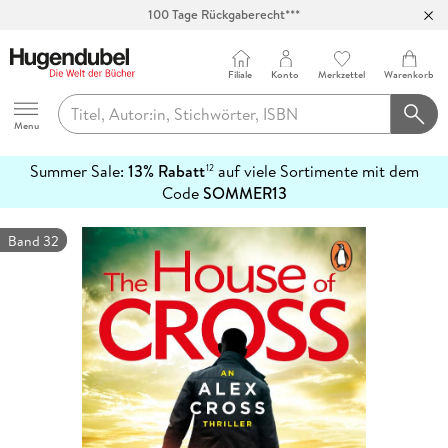
100 Tage Rückgaberecht***
Abholung in über 100 Filialen
Filiale
Konto
Merkzettel
Warenkorb
Hugendubel
Menu
Summer Sale:
13% Rabatt
auf viele Sortimente mit dem
12
mehr
Code
SOMMER13
erfahren
Band 32