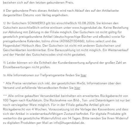
beziehen sich auf den letzten gebundenen Preis.
Der gebundene Preis dieses Artikels wird nach Ablauf des auf der Artikelseite
8
dargestellten Datums vom Verlag angehoben.
Ihr Gutschein SOMMER13 gilt bis einschließlich 10.08.2026. Sie können den
12
Gutschein ausschließlich online einlösen unter www.hugendubel.de. Keine Bestellung
zur Abholung mit Zahlung in der Filiale möglich. Der Gutschein ist nicht gültig für
gesetzlich preisgebundene Artikel (deutschsprachige Bücher und eBooks) sowie für
preisgebundene Kalender, tolino shine (4016621130466), tolino select und das
Hugendubel Hörbuch Abo. Der Gutschein ist nicht mit anderen Gutscheinen und
Geschenkkarten kombinierbar. Eine Barauszahlung ist nicht möglich. Ein Weiterverkauf
und der Handel des Gutscheincodes sind nicht gestattet.
Leider können wir die Echtheit der Kundenbewertung aufgrund der großen Zahl an
15
Einzelbewertungen nicht prüfen.
Alle Informationen zur Tiefpreisgarantie finden Sie
hier
16
Alle Preise verstehen sich inkl. der gesetzlichen MwSt. Informationen über den
*
Versand und anfallende Versandkosten finden Sie
hier
Alle online gekauften Versandartikel beinhalten ein erweitertes Rückgaberecht von
***
100 Tagen nach Kaufdatum. Die Rücknahme von Bild-, Ton- und Datenträgern ist nur bei
noch versiegelter Ware möglich. Für in der Filiale gekaufte Artikel gilt ein
Rückgaberecht von 4 Wochen. Voraussetzung ist die Vorlage des Kassenbons und dass
sich der Artikel in wiederverkaufsfähigem Zustand befindet. Für digitale Produkte gilt
weiterhin die gesetzliche Widerrufsfrist von 14 Tagen. Bitte senden Sie Ihren Widerruf
zu digitalen Produkten per Mail an info@hugendubel.de.