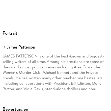
Portrait
James Patterson
JAMES PATTERSON is one of the best-known and biggest-
selling writers of all time. Among his creations are some of
the world's most popular series including Alex Cross, the
Women's Murder Club, Michael Bennett and the Private
novels. He has written many other number one bestsellers
including collaborations with President Bill Clinton, Dolly
Parton, and Viola Davis, stand-alone thrillers and non-
fiction. James has donated millions in grants to independent
bookshops and has been the most borrowed adult author in
UK libraries for the past fourteen years in a row. He lives in
Bewertungen
Florida with his family.