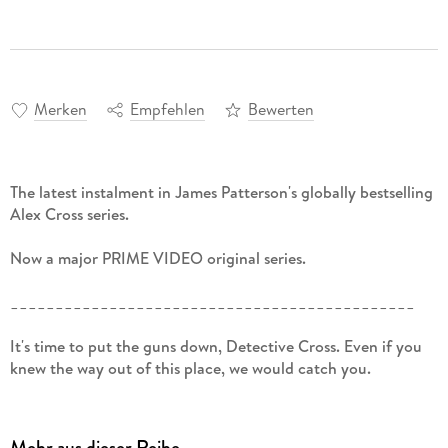
Merken
Empfehlen
Bewerten
The latest instalment in James Patterson's globally bestselling
Alex Cross series.
Now a major PRIME VIDEO original series.
_____________________________________________
It's time to put the guns down, Detective Cross. Even if you
knew the way out of this place, we would catch you.
A serial killer is taking out America's finest legals minds, and
Alex Cross is called to investigate their brutal murders.
Mehr aus dieser Reihe