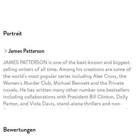
Portrait
James Patterson
JAMES PATTERSON is one of the best-known and biggest-
selling writers of all time. Among his creations are some of
the world's most popular series including Alex Cross, the
Women's Murder Club, Michael Bennett and the Private
novels. He has written many other number one bestsellers
including collaborations with President Bill Clinton, Dolly
Parton, and Viola Davis, stand-alone thrillers and non-
fiction. James has donated millions in grants to independent
bookshops and has been the most borrowed adult author in
UK libraries for the past fourteen years in a row. He lives in
Bewertungen
Florida with his family.