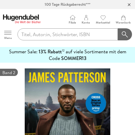
100 Tage Rückgaberecht***
Abholung in über 100 Filialen
Filiale
Konto
Merkzettel
Warenkorb
Hugendubel
Menu
Summer Sale:
13% Rabatt
auf viele Sortimente mit dem
12
mehr
Code
SOMMER13
erfahren
Band 2