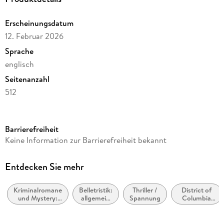
Erscheinungsdatum
12. Februar 2026
Sprache
englisch
Seitenanzahl
512
Reihe
Alex Cross, 2
Barrierefreiheit
Autor/Autorin
Keine Information zur Barrierefreiheit bekannt
James Patterson
Verlag/Hersteller
Entdecken Sie mehr
Random House UK Ltd
Kriminalromane
Belletristik:
Thriller /
District of
Produktart
und Mystery:
allgemein
Spannung
Columbia
kartoniert
Polizeiarbeit &
und
(Washington
Forensik
literarisch,
D.C.)
Gewicht
nicht nach