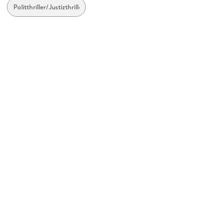
Gewicht
Politthriller/Justizthriller
275 g
Größe (L/B/H)
191/106/42 mm
ISBN
9780440245933