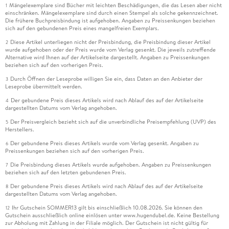
Mängelexemplare sind Bücher mit leichten Beschädigungen, die das Lesen aber nicht
1
einschränken. Mängelexemplare sind durch einen Stempel als solche gekennzeichnet.
Die frühere Buchpreisbindung ist aufgehoben. Angaben zu Preissenkungen beziehen
sich auf den gebundenen Preis eines mangelfreien Exemplars.
Diese Artikel unterliegen nicht der Preisbindung, die Preisbindung dieser Artikel
2
wurde aufgehoben oder der Preis wurde vom Verlag gesenkt. Die jeweils zutreffende
Alternative wird Ihnen auf der Artikelseite dargestellt. Angaben zu Preissenkungen
beziehen sich auf den vorherigen Preis.
Durch Öffnen der Leseprobe willigen Sie ein, dass Daten an den Anbieter der
3
Leseprobe übermittelt werden.
Der gebundene Preis dieses Artikels wird nach Ablauf des auf der Artikelseite
4
dargestellten Datums vom Verlag angehoben.
Der Preisvergleich bezieht sich auf die unverbindliche Preisempfehlung (UVP) des
5
Herstellers.
Der gebundene Preis dieses Artikels wurde vom Verlag gesenkt. Angaben zu
6
Preissenkungen beziehen sich auf den vorherigen Preis.
Die Preisbindung dieses Artikels wurde aufgehoben. Angaben zu Preissenkungen
7
beziehen sich auf den letzten gebundenen Preis.
Der gebundene Preis dieses Artikels wird nach Ablauf des auf der Artikelseite
8
dargestellten Datums vom Verlag angehoben.
Ihr Gutschein SOMMER13 gilt bis einschließlich 10.08.2026. Sie können den
12
Gutschein ausschließlich online einlösen unter www.hugendubel.de. Keine Bestellung
zur Abholung mit Zahlung in der Filiale möglich. Der Gutschein ist nicht gültig für