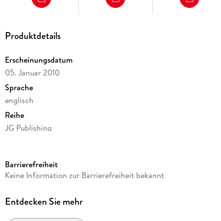
Produktdetails
Erscheinungsdatum
05. Januar 2010
Sprache
englisch
Reihe
JG Publishing
Autor/Autorin
John Grisham
Barrierefreiheit
Verlag/Hersteller
Keine Information zur Barrierefreiheit bekannt
JG Publishing
Produktart
Entdecken Sie mehr
kartoniert