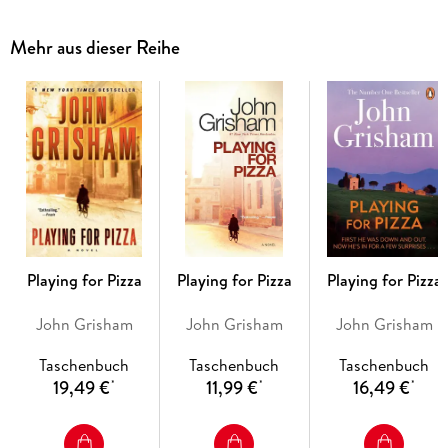
intended for her. Going underground, she finds that there is
only one person-an ambitious reporter after a newsbreak
Mehr aus dieser Reihe
hotter than Watergate-she can trust to help her piece
together the deadly puzzle. Somewhere between the bayous
of Louisiana and the White House's inner sanctums, a violent
cover-up is being engineered. For someone has read Darby's
brief-someone who will stop at nothing to destroy the
evidence of an unthinkable crime.
Playing for Pizza
Playing for Pizza
Playing for Pizza
John Grisham
John Grisham
John Grisham
Taschenbuch
Taschenbuch
Taschenbuch
19,49 €
11,99 €
16,49 €
*
*
*