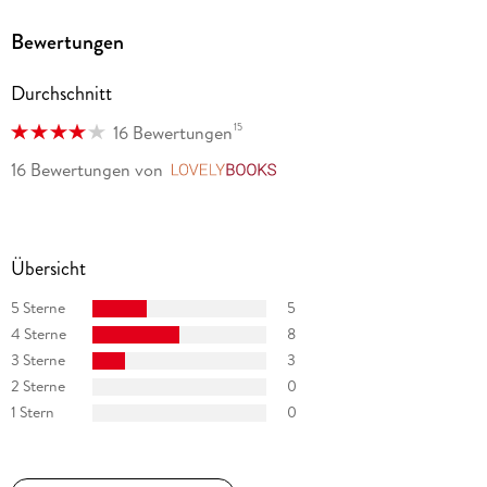
dedicated to exonerating those who have been wrongfully
Bewertungen
convicted. Much of his fiction explores deep-seated
problems in our criminal justice system. He lives on a farm in
Durchschnitt
central Virginia.
15
16 Bewertungen
16 Bewertungen
von
LovelyBooks
Übersicht
5 Sterne
5
4 Sterne
8
3 Sterne
3
2 Sterne
0
1 Stern
0