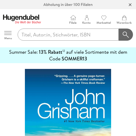
Abholung in über 100 Filialen
Filiale
Konto
Merkzettel
Warenkorb
Hugendubel
Menu
Summer Sale:
13% Rabatt
auf viele Sortimente mit dem
12
mehr
Code
SOMMER13
erfahren