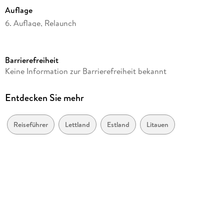
Auflage
Reiseziele
6. Auflage, Relaunch
Praktisches
Seitenanzahl
Storybook
360
Barrierefreiheit
Reihe
Keine Information zur Barrierefreiheit bekannt
Lonely Planet Reiseführer
Herausgegeben von
Entdecken Sie mehr
LONELY PLANET Deutschland
Verlag/Hersteller
Reiseführer
Lettland
Estland
Litauen
Mairdumont
Produktart
kartoniert
Abbildungen
180 Abb.
Gewicht
388 g