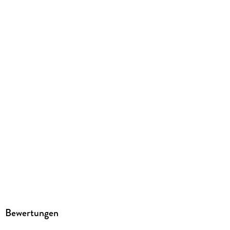
Größe (L/B/H)
195/127/21 mm
ISBN
9783575011602
Herstelleradresse
MAIRDUMONT GmbH und Co.KG, Marco Polo Str. 1, 73760
Ostfildern, info@mairdumont.com
Bewertungen