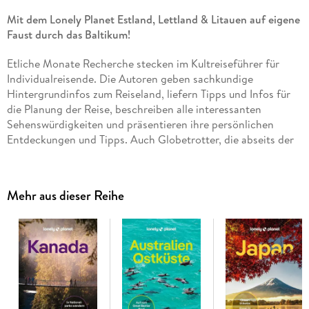
Mit dem Lonely Planet Estland, Lettland & Litauen auf eigene
Faust durch das Baltikum!
Etliche Monate Recherche stecken im Kultreiseführer für
Individualreisende. Die Autoren geben sachkundige
Hintergrundinfos zum Reiseland, liefern Tipps und Infos für
die Planung der Reise, beschreiben alle interessanten
Sehenswürdigkeiten und präsentieren ihre persönlichen
Entdeckungen und Tipps. Auch Globetrotter, die abseits der
ausgetretenen Touristenpfade unterwegs sein möchten,
kommen auf ihre Kosten. Wie wäre es beispielsweise mit
einem Ausflug in ein uriges Dorf? Wem der Sinn nach
Mehr aus dieser Reihe
reizenden Bauernhöfen und stillen Flecken steht, ist im
Baltikum genau richtig. Oder lieber auf den Spuren feudaler
Prunkbauten wandeln? Als Knotenpunkt von Handelsrouten
zwischen Westeuropa und Russland war das Baltikum einst
ein wahrer Flickenteppich feudaler Territorien Zahlreiche
Burg- und Schlossruinen zeugen von der historischen
Bedeutung der Region. Der Lonely-Planet-Reiseführer
Estland, Lettland & Litauen ist ehrlich, praktisch, witzig