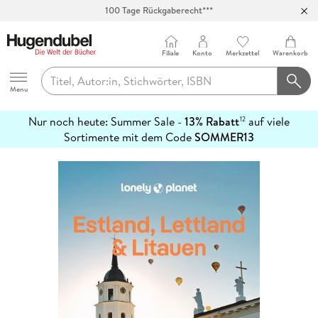
100 Tage Rückgaberecht***
Abholung in über 100 Filialen
Filiale
Konto
Merkzettel
Warenkorb
Hugendubel
Menu
Nur noch heute: Summer Sale -
13% Rabatt
auf viele
12
mehr
Sortimente mit dem Code
SOMMER13
erfahren