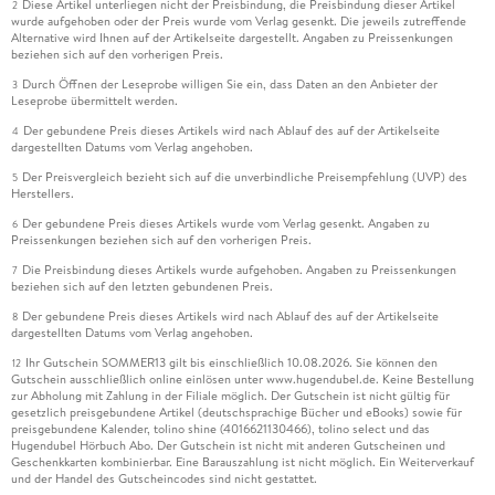
Diese Artikel unterliegen nicht der Preisbindung, die Preisbindung dieser Artikel
2
wurde aufgehoben oder der Preis wurde vom Verlag gesenkt. Die jeweils zutreffende
Alternative wird Ihnen auf der Artikelseite dargestellt. Angaben zu Preissenkungen
beziehen sich auf den vorherigen Preis.
Durch Öffnen der Leseprobe willigen Sie ein, dass Daten an den Anbieter der
3
Leseprobe übermittelt werden.
Der gebundene Preis dieses Artikels wird nach Ablauf des auf der Artikelseite
4
dargestellten Datums vom Verlag angehoben.
Der Preisvergleich bezieht sich auf die unverbindliche Preisempfehlung (UVP) des
5
Herstellers.
Der gebundene Preis dieses Artikels wurde vom Verlag gesenkt. Angaben zu
6
Preissenkungen beziehen sich auf den vorherigen Preis.
Die Preisbindung dieses Artikels wurde aufgehoben. Angaben zu Preissenkungen
7
beziehen sich auf den letzten gebundenen Preis.
Der gebundene Preis dieses Artikels wird nach Ablauf des auf der Artikelseite
8
dargestellten Datums vom Verlag angehoben.
Ihr Gutschein SOMMER13 gilt bis einschließlich 10.08.2026. Sie können den
12
Gutschein ausschließlich online einlösen unter www.hugendubel.de. Keine Bestellung
zur Abholung mit Zahlung in der Filiale möglich. Der Gutschein ist nicht gültig für
gesetzlich preisgebundene Artikel (deutschsprachige Bücher und eBooks) sowie für
preisgebundene Kalender, tolino shine (4016621130466), tolino select und das
Hugendubel Hörbuch Abo. Der Gutschein ist nicht mit anderen Gutscheinen und
Geschenkkarten kombinierbar. Eine Barauszahlung ist nicht möglich. Ein Weiterverkauf
und der Handel des Gutscheincodes sind nicht gestattet.