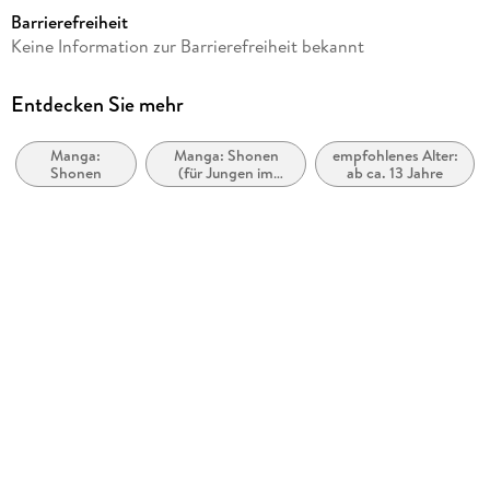
ab 13 Jahre
Barrierefreiheit
Reihe
Keine Information zur Barrierefreiheit bekannt
Tokyo Aliens, 1
Autor/Autorin
Entdecken Sie mehr
Naoe
Manga:
Manga: Shonen
empfohlenes Alter:
Übersetzung
Shonen
(für Jungen im
ab ca. 13 Jahre
Gregor Wakounig
Teenageralter)
Verlag/Hersteller
Altraverse GmbH
Originaltitel
Tokyo Aliens 01
Originalsprache
japanisch
Produktart
kartoniert
Abbildungen