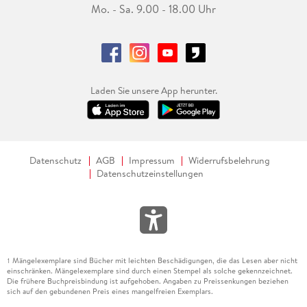
Mo. - Sa. 9.00 - 18.00 Uhr
Laden Sie unsere App herunter.
Datenschutz
AGB
Impressum
Widerrufsbelehrung
Datenschutzeinstellungen
Mängelexemplare sind Bücher mit leichten Beschädigungen, die das Lesen aber nicht
1
einschränken. Mängelexemplare sind durch einen Stempel als solche gekennzeichnet.
Die frühere Buchpreisbindung ist aufgehoben. Angaben zu Preissenkungen beziehen
sich auf den gebundenen Preis eines mangelfreien Exemplars.