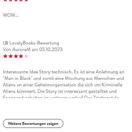
WOW...
LovelyBooks-Bewertung
Von AuroraM
am
05.10.2023
Interessante Idee Story technisch. Es ist eine Anlehnung an
"Man in Black" und somit eine Mischung aus Menschen und
Aliens un einer Geheimorganisation die sich um Kriminelle
Aliens kümmert. Die Story ist interessant gestalltet und
Spannend gehalten im weiteren verlauf.Der Zeichenstyle
stützt die Story sehr gut. Nur empfehlenswert.
Weitere Bewertungen zeigen