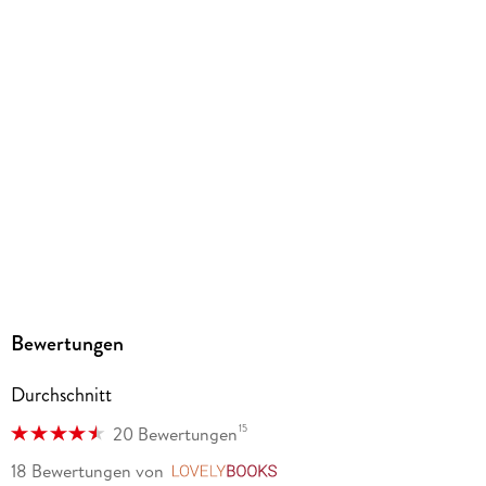
Inklusive Farbabbildungen
Gewicht
187 g
Größe (L/B/H)
185/129/17 mm
ISBN
9783753900858
Herstelleradresse
Altraverse GmbH, Ruhrstr. 11 a, 22761 Hamburg,
kontakt@altraverse.de
Bewertungen
Durchschnitt
15
20 Bewertungen
18 Bewertungen
von
LovelyBooks