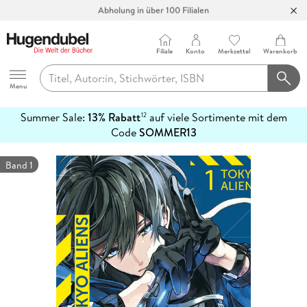
Abholung in über 100 Filialen
Filiale
Konto
Merkzettel
Warenkorb
Hugendubel
Menu
Summer Sale:
13% Rabatt
auf viele Sortimente mit dem
12
mehr
Code
SOMMER13
erfahren
Band 1