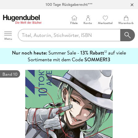
100 Tage Rückgaberecht***
Abholung in über 100 Filialen
Filiale
Konto
Merkzettel
Warenkorb
Hugendubel
Menu
Nur noch heute:
Summer Sale -
13% Rabatt
auf viele
12
mehr
Sortimente mit dem Code
SOMMER13
erfahren
Band 10