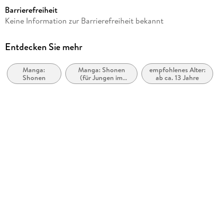
ab 13 Jahre
Barrierefreiheit
Reihe
Keine Information zur Barrierefreiheit bekannt
Tokyo Aliens, 10
Autor/Autorin
Entdecken Sie mehr
Naoe
Manga:
Manga: Shonen
empfohlenes Alter:
Übersetzung
Shonen
(für Jungen im
ab ca. 13 Jahre
Gregor Wakounig
Teenageralter)
Verlag/Hersteller
Altraverse GmbH
Originaltitel
Tokyo Aliens 10
Originalsprache
japanisch
Produktart
kartoniert
Abbildungen