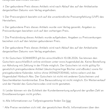
Der gebundene Preis dieses Artikels wird nach Ablauf des auf der Artikelseite
4
dargestellten Datums vom Verlag angehoben.
Der Preisvergleich bezieht sich auf die unverbindliche Preisempfehlung (UVP) des
5
Herstellers.
Der gebundene Preis dieses Artikels wurde vom Verlag gesenkt. Angaben zu
6
Preissenkungen beziehen sich auf den vorherigen Preis.
Die Preisbindung dieses Artikels wurde aufgehoben. Angaben zu Preissenkungen
7
beziehen sich auf den letzten gebundenen Preis.
Der gebundene Preis dieses Artikels wird nach Ablauf des auf der Artikelseite
8
dargestellten Datums vom Verlag angehoben.
Ihr Gutschein SOMMER13 gilt bis einschließlich 10.08.2026. Sie können den
12
Gutschein ausschließlich online einlösen unter www.hugendubel.de. Keine Bestellung
zur Abholung mit Zahlung in der Filiale möglich. Der Gutschein ist nicht gültig für
gesetzlich preisgebundene Artikel (deutschsprachige Bücher und eBooks) sowie für
preisgebundene Kalender, tolino shine (4016621130466), tolino select und das
Hugendubel Hörbuch Abo. Der Gutschein ist nicht mit anderen Gutscheinen und
Geschenkkarten kombinierbar. Eine Barauszahlung ist nicht möglich. Ein Weiterverkauf
und der Handel des Gutscheincodes sind nicht gestattet.
Leider können wir die Echtheit der Kundenbewertung aufgrund der großen Zahl an
15
Einzelbewertungen nicht prüfen.
Alle Informationen zur Tiefpreisgarantie finden Sie
hier
16
Alle Preise verstehen sich inkl. der gesetzlichen MwSt. Informationen über den
*