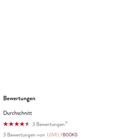
Inklusive Farbabbildungen
Gewicht
162 g
Größe (L/B/H)
182/124/15 mm
ISBN
9783753934457
Herstelleradresse
Altraverse GmbH, Ruhrstr. 11 a, 22761 Hamburg,
kontakt@altraverse.de
Bewertungen
Durchschnitt
15
3 Bewertungen
3 Bewertungen
von
LovelyBooks