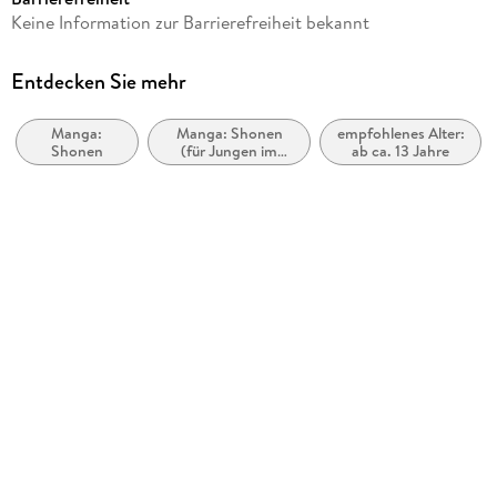
Reihe
Keine Information zur Barrierefreiheit bekannt
Tokyo Aliens, 2
Autor/Autorin
Entdecken Sie mehr
Naoe
Manga:
Manga: Shonen
empfohlenes Alter:
Übersetzung
Shonen
(für Jungen im
ab ca. 13 Jahre
Gregor Wakounig
Teenageralter)
Verlag/Hersteller
Altraverse GmbH
Originaltitel
Tokyo Aliens 02
Originalsprache
japanisch
Produktart
kartoniert
Abbildungen
Inklusive Farbabbildungen