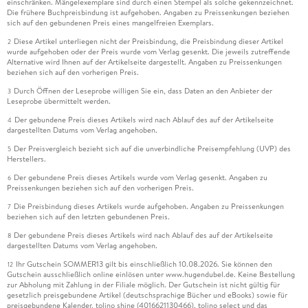
einschränken. Mängelexemplare sind durch einen Stempel als solche gekennzeichnet.
Die frühere Buchpreisbindung ist aufgehoben. Angaben zu Preissenkungen beziehen
sich auf den gebundenen Preis eines mangelfreien Exemplars.
Diese Artikel unterliegen nicht der Preisbindung, die Preisbindung dieser Artikel
2
wurde aufgehoben oder der Preis wurde vom Verlag gesenkt. Die jeweils zutreffende
Alternative wird Ihnen auf der Artikelseite dargestellt. Angaben zu Preissenkungen
beziehen sich auf den vorherigen Preis.
Durch Öffnen der Leseprobe willigen Sie ein, dass Daten an den Anbieter der
3
Leseprobe übermittelt werden.
Der gebundene Preis dieses Artikels wird nach Ablauf des auf der Artikelseite
4
dargestellten Datums vom Verlag angehoben.
Der Preisvergleich bezieht sich auf die unverbindliche Preisempfehlung (UVP) des
5
Herstellers.
Der gebundene Preis dieses Artikels wurde vom Verlag gesenkt. Angaben zu
6
Preissenkungen beziehen sich auf den vorherigen Preis.
Die Preisbindung dieses Artikels wurde aufgehoben. Angaben zu Preissenkungen
7
beziehen sich auf den letzten gebundenen Preis.
Der gebundene Preis dieses Artikels wird nach Ablauf des auf der Artikelseite
8
dargestellten Datums vom Verlag angehoben.
Ihr Gutschein SOMMER13 gilt bis einschließlich 10.08.2026. Sie können den
12
Gutschein ausschließlich online einlösen unter www.hugendubel.de. Keine Bestellung
zur Abholung mit Zahlung in der Filiale möglich. Der Gutschein ist nicht gültig für
gesetzlich preisgebundene Artikel (deutschsprachige Bücher und eBooks) sowie für
preisgebundene Kalender, tolino shine (4016621130466), tolino select und das