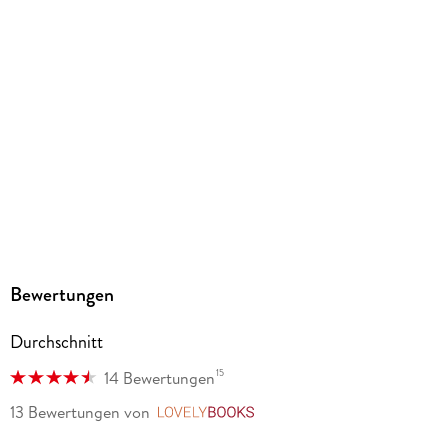
Gewicht
160 g
Größe (L/B/H)
181/123/14 mm
ISBN
9783753900865
Herstelleradresse
Altraverse GmbH, Ruhrstr. 11 a, 22761 Hamburg,
kontakt@altraverse.de
Bewertungen
Durchschnitt
15
14 Bewertungen
13 Bewertungen
von
LovelyBooks