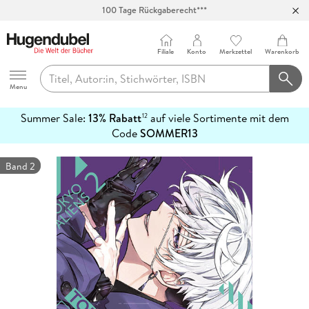
100 Tage Rückgaberecht***
Abholung in über 100 Filialen
Filiale
Konto
Merkzettel
Warenkorb
Hugendubel
Menu
Summer Sale:
13% Rabatt
auf viele Sortimente mit dem
12
mehr
Code
SOMMER13
erfahren
Band 2