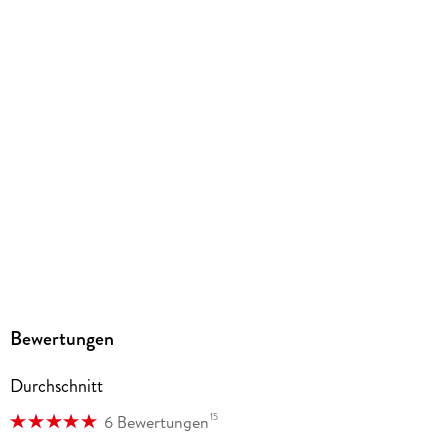
Inklusive Farbabbildungen
Gewicht
173 g
Größe (L/B/H)
185/129/15 mm
ISBN
9783753916958
Herstelleradresse
Altraverse GmbH, Ruhrstr. 11 a, 22761 Hamburg,
kontakt@altraverse.de
Bewertungen
Durchschnitt
15
6 Bewertungen