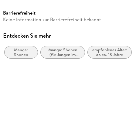
ab 13 Jahre
Barrierefreiheit
Reihe
Keine Information zur Barrierefreiheit bekannt
Tokyo Aliens, 6
Autor/Autorin
Entdecken Sie mehr
Naoe
Manga:
Manga: Shonen
empfohlenes Alter:
Übersetzung
Shonen
(für Jungen im
ab ca. 13 Jahre
Gregor Wakounig
Teenageralter)
Verlag/Hersteller
Altraverse GmbH
Originaltitel
Tokyo Aliens 06
Originalsprache
japanisch
Produktart
kartoniert
Abbildungen