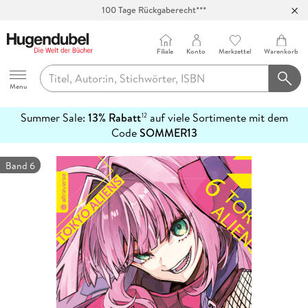
100 Tage Rückgaberecht***
Abholung in über 100 Filialen
Filiale
Konto
Merkzettel
Warenkorb
Hugendubel
Menu
Summer Sale:
13% Rabatt
auf viele Sortimente mit dem
12
mehr
Code
SOMMER13
erfahren
Band 6