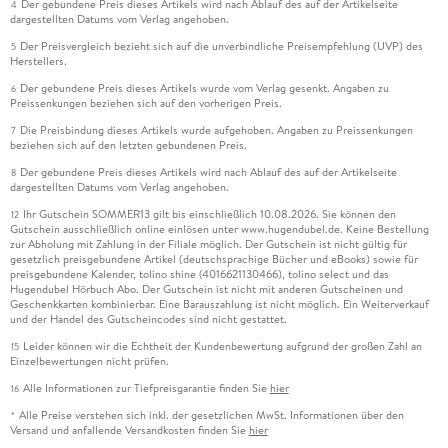
Der gebundene Preis dieses Artikels wird nach Ablauf des auf der Artikelseite
4
dargestellten Datums vom Verlag angehoben.
Der Preisvergleich bezieht sich auf die unverbindliche Preisempfehlung (UVP) des
5
Herstellers.
Der gebundene Preis dieses Artikels wurde vom Verlag gesenkt. Angaben zu
6
Preissenkungen beziehen sich auf den vorherigen Preis.
Die Preisbindung dieses Artikels wurde aufgehoben. Angaben zu Preissenkungen
7
beziehen sich auf den letzten gebundenen Preis.
Der gebundene Preis dieses Artikels wird nach Ablauf des auf der Artikelseite
8
dargestellten Datums vom Verlag angehoben.
Ihr Gutschein SOMMER13 gilt bis einschließlich 10.08.2026. Sie können den
12
Gutschein ausschließlich online einlösen unter www.hugendubel.de. Keine Bestellung
zur Abholung mit Zahlung in der Filiale möglich. Der Gutschein ist nicht gültig für
gesetzlich preisgebundene Artikel (deutschsprachige Bücher und eBooks) sowie für
preisgebundene Kalender, tolino shine (4016621130466), tolino select und das
Hugendubel Hörbuch Abo. Der Gutschein ist nicht mit anderen Gutscheinen und
Geschenkkarten kombinierbar. Eine Barauszahlung ist nicht möglich. Ein Weiterverkauf
und der Handel des Gutscheincodes sind nicht gestattet.
Leider können wir die Echtheit der Kundenbewertung aufgrund der großen Zahl an
15
Einzelbewertungen nicht prüfen.
Alle Informationen zur Tiefpreisgarantie finden Sie
hier
16
Alle Preise verstehen sich inkl. der gesetzlichen MwSt. Informationen über den
*
Versand und anfallende Versandkosten finden Sie
hier