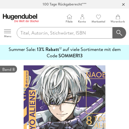
100 Tage Rückgaberecht***
Abholung in über 100 Filialen
Filiale
Konto
Merkzettel
Warenkorb
Hugendubel
Menu
Summer Sale:
13% Rabatt
auf viele Sortimente mit dem
12
mehr
Code
SOMMER13
erfahren
Band 8