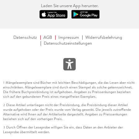
Laden Sie unsere App herunter.
Datenschutz
AGB
Impressum
Widerrufsbelehrung
Datenschutzeinstellungen
Mängelexemplare sind Bücher mit leichten Beschädigungen, die das Lesen aber nicht
1
einschränken. Mängelexemplare sind durch einen Stempel als solche gekennzeichnet.
Die frühere Buchpreisbindung ist aufgehoben. Angaben zu Preissenkungen beziehen
sich auf den gebundenen Preis eines mangelfreien Exemplars.
Diese Artikel unterliegen nicht der Preisbindung, die Preisbindung dieser Artikel
2
wurde aufgehoben oder der Preis wurde vom Verlag gesenkt. Die jeweils zutreffende
Alternative wird Ihnen auf der Artikelseite dargestellt. Angaben zu Preissenkungen
beziehen sich auf den vorherigen Preis.
Durch Öffnen der Leseprobe willigen Sie ein, dass Daten an den Anbieter der
3
Leseprobe übermittelt werden.