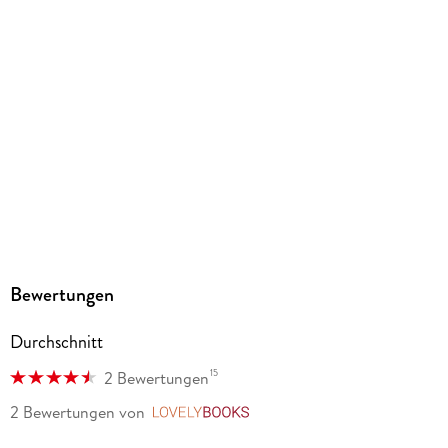
Gewicht
167 g
Größe (L/B/H)
185/129/17 mm
ISBN
9783753924182
Herstelleradresse
Altraverse GmbH, Ruhrstr. 11 a, 22761 Hamburg,
kontakt@altraverse.de
Bewertungen
Durchschnitt
15
2 Bewertungen
2 Bewertungen
von
LovelyBooks