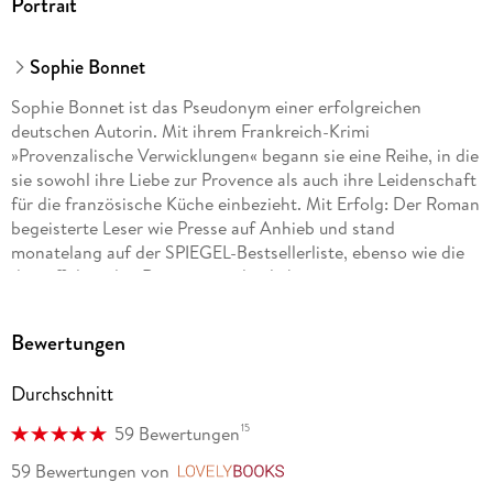
Portrait
Sophie Bonnet
Sophie Bonnet ist das Pseudonym einer erfolgreichen
deutschen Autorin. Mit ihrem Frankreich-Krimi
»Provenzalische Verwicklungen« begann sie eine Reihe, in die
sie sowohl ihre Liebe zur Provence als auch ihre Leidenschaft
für die französische Küche einbezieht. Mit Erfolg: Der Roman
begeisterte Leser wie Presse auf Anhieb und stand
monatelang auf der SPIEGEL-Bestsellerliste, ebenso wie die
darauffolgenden Romane um den liebenswerten
provenzalischen Ermittler Pierre Durand. Die Autorin lebt mit
ihrer Familie in Hamburg.
Bewertungen
Durchschnitt
15
59 Bewertungen
59 Bewertungen
von
LovelyBooks