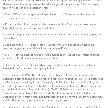
wurde aufgehoben oder der Preis wurde vom Verlag gesenkt. Die jeweils zutreffende
Alternative wird Ihnen auf der Artikelseite dargestellt. Angaben zu Preissenkungen
beziehen sich auf den vorherigen Preis.
Durch Öffnen der Leseprobe willigen Sie ein, dass Daten an den Anbieter der
3
Leseprobe übermittelt werden.
Der gebundene Preis dieses Artikels wird nach Ablauf des auf der Artikelseite
4
dargestellten Datums vom Verlag angehoben.
Der Preisvergleich bezieht sich auf die unverbindliche Preisempfehlung (UVP) des
5
Herstellers.
Der gebundene Preis dieses Artikels wurde vom Verlag gesenkt. Angaben zu
6
Preissenkungen beziehen sich auf den vorherigen Preis.
Die Preisbindung dieses Artikels wurde aufgehoben. Angaben zu Preissenkungen
7
beziehen sich auf den letzten gebundenen Preis.
Der gebundene Preis dieses Artikels wird nach Ablauf des auf der Artikelseite
8
dargestellten Datums vom Verlag angehoben.
Ihr Gutschein SOMMER13 gilt bis einschließlich 10.08.2026. Sie können den
12
Gutschein ausschließlich online einlösen unter www.hugendubel.de. Keine Bestellung
zur Abholung mit Zahlung in der Filiale möglich. Der Gutschein ist nicht gültig für
gesetzlich preisgebundene Artikel (deutschsprachige Bücher und eBooks) sowie für
preisgebundene Kalender, tolino shine (4016621130466), tolino select und das
Hugendubel Hörbuch Abo. Der Gutschein ist nicht mit anderen Gutscheinen und
Geschenkkarten kombinierbar. Eine Barauszahlung ist nicht möglich. Ein Weiterverkauf
und der Handel des Gutscheincodes sind nicht gestattet.
Leider können wir die Echtheit der Kundenbewertung aufgrund der großen Zahl an
15