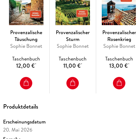
»Niemand verbindet Genuss und Verbrechen so harmonisch
wie Sophie Bonnet in ihren Provence-Krimis. «
Hamburger
Morgenpost
Provenzalische
Provenzalischer
Provenzalischer
Lesen Sie auch weitere Romane der hoch spannenden »Pierre
Täuschung
Sturm
Rosenkrieg
Durand«-Reihe!
Sophie Bonnet
Sophie Bonnet
Sophie Bonnet
Alle Bände sind eigenständige Fälle und können unabhängig
voneinander gelesen werden.
Taschenbuch
Taschenbuch
Taschenbuch
12,00 €
11,00 €
13,00 €
*
*
*
Produktdetails
Erscheinungsdatum
20. Mai 2026
Sprache