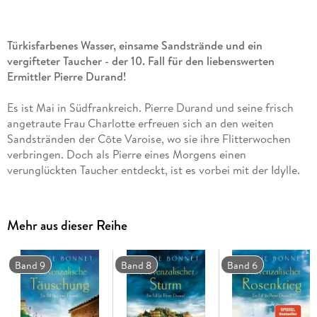
Türkisfarbenes Wasser, einsame Sandstrände und ein
vergifteter Taucher - der 10. Fall für den liebenswerten
Ermittler Pierre Durand!
Es ist Mai in Südfrankreich. Pierre Durand und seine frisch
angetraute Frau Charlotte erfreuen sich an den weiten
Sandstränden der Côte Varoise, wo sie ihre Flitterwochen
verbringen. Doch als Pierre eines Morgens einen
verunglückten Taucher entdeckt, ist es vorbei mit der Idylle.
Die Polizei geht von einem Kreislaufversagen aus, der
Notarzt allerdings hat Zweifel. Pierre verdrängt die
Bedenken, er will Charlotte zuliebe den Urlaub nicht
Mehr aus dieser Reihe
gefährden. Aber dann verschwindet der Arzt spurlos. Pierre
beschließt, der Sache auf den Grund zu gehen. Er stößt auf
weitere seltsame Vorfälle, die mit dem Bau einer Wasser-
Band 9
Band 8
Band 6
Pipeline zu tun haben. Seine Flitterwochen scheinen
endgültig ruiniert - bis Pierre unerwartete Unterstützung
erhält . . .