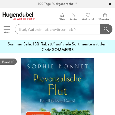
100 Tage Rückgaberecht***
Abholung in über 100 Filialen
Filiale
Konto
Merkzettel
Warenkorb
Hugendubel
Menu
Summer Sale:
13% Rabatt
auf viele Sortimente mit dem
12
mehr
Code
SOMMER13
erfahren
Band 10