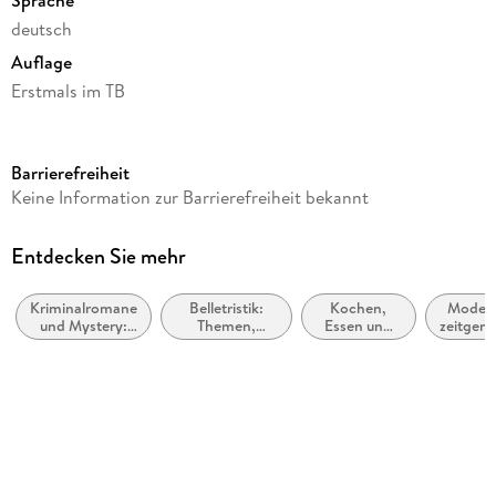
deutsch
Auflage
Erstmals im TB
Seitenanzahl
368
Barrierefreiheit
Reihe
Keine Information zur Barrierefreiheit bekannt
Pierre Durand, 10
Autor/Autorin
Entdecken Sie mehr
Sophie Bonnet
Kriminalromane
Belletristik:
Kochen,
Modern
Verlag/Hersteller
und Mystery:
Themen,
Essen und
zeitgenö
Blanvalet Taschenbuchverl
Cosy Mystery
Stoffe, Motive:
Trinken,
Belletr
Regionalroman
Schreiben
allgeme
Originalsprache
über
litera
Lebensmittel
deutsch
Produktart
kartoniert
Gewicht