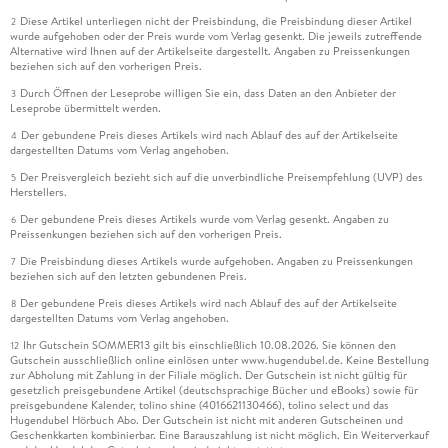
Diese Artikel unterliegen nicht der Preisbindung, die Preisbindung dieser Artikel
2
wurde aufgehoben oder der Preis wurde vom Verlag gesenkt. Die jeweils zutreffende
Alternative wird Ihnen auf der Artikelseite dargestellt. Angaben zu Preissenkungen
beziehen sich auf den vorherigen Preis.
Durch Öffnen der Leseprobe willigen Sie ein, dass Daten an den Anbieter der
3
Leseprobe übermittelt werden.
Der gebundene Preis dieses Artikels wird nach Ablauf des auf der Artikelseite
4
dargestellten Datums vom Verlag angehoben.
Der Preisvergleich bezieht sich auf die unverbindliche Preisempfehlung (UVP) des
5
Herstellers.
Der gebundene Preis dieses Artikels wurde vom Verlag gesenkt. Angaben zu
6
Preissenkungen beziehen sich auf den vorherigen Preis.
Die Preisbindung dieses Artikels wurde aufgehoben. Angaben zu Preissenkungen
7
beziehen sich auf den letzten gebundenen Preis.
Der gebundene Preis dieses Artikels wird nach Ablauf des auf der Artikelseite
8
dargestellten Datums vom Verlag angehoben.
Ihr Gutschein SOMMER13 gilt bis einschließlich 10.08.2026. Sie können den
12
Gutschein ausschließlich online einlösen unter www.hugendubel.de. Keine Bestellung
zur Abholung mit Zahlung in der Filiale möglich. Der Gutschein ist nicht gültig für
gesetzlich preisgebundene Artikel (deutschsprachige Bücher und eBooks) sowie für
preisgebundene Kalender, tolino shine (4016621130466), tolino select und das
Hugendubel Hörbuch Abo. Der Gutschein ist nicht mit anderen Gutscheinen und
Geschenkkarten kombinierbar. Eine Barauszahlung ist nicht möglich. Ein Weiterverkauf