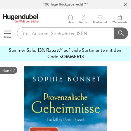
100 Tage Rückgaberecht***
Abholung in über 100 Filialen
Filiale
Konto
Merkzettel
Warenkorb
Hugendubel
Menu
Summer Sale:
13% Rabatt
auf viele Sortimente mit dem
12
mehr
Code
SOMMER13
erfahren
Band 2