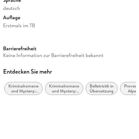
deutsch
Auflage
Erstmals im TB
Seitenanzahl
352
Barrierefreiheit
Reihe
Keine Information zur Barrierefreiheit bekannt
Pierre Durand, 2
Autor/Autorin
Entdecken Sie mehr
Sophie Bonnet
Kriminalromane
Kriminalromane
Belletristik in
Provenc
Verlag/Hersteller
und Mystery:
und Mystery:
Übersetzung
Alpes
Blanvalet Taschenbuchverl
Polizeiarbeit &
Cosy Mystery
Côte
Forensik
dAzu
Originalsprache
deutsch
Gewicht
287 g
Größe (L/B/H)