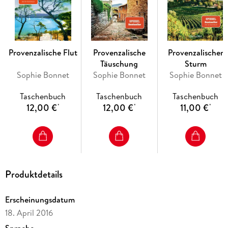
Durand«-Reihe!
Alle Bände sind eigenständige Fälle und können unabhängig
voneinander gelesen werden.
Provenzalische Flut
Provenzalische
Provenzalischer
Täuschung
Sturm
Sophie Bonnet
Sophie Bonnet
Sophie Bonnet
Taschenbuch
Taschenbuch
Taschenbuch
12,00 €
12,00 €
11,00 €
*
*
*
Produktdetails
Erscheinungsdatum
18. April 2016
Sprache