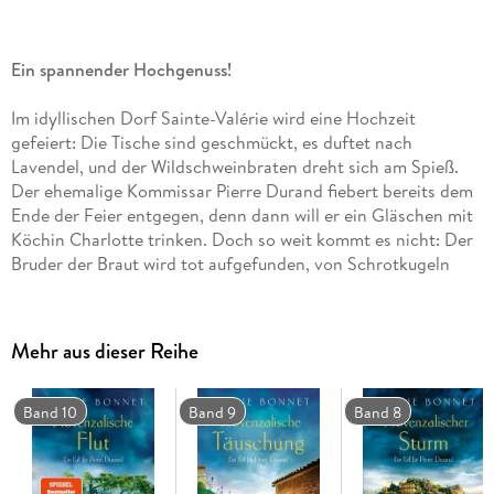
Ein spannender Hochgenuss!
Im idyllischen Dorf Sainte-Valérie wird eine Hochzeit
gefeiert: Die Tische sind geschmückt, es duftet nach
Lavendel, und der Wildschweinbraten dreht sich am Spieß.
Der ehemalige Kommissar Pierre Durand fiebert bereits dem
Ende der Feier entgegen, denn dann will er ein Gläschen mit
Köchin Charlotte trinken. Doch so weit kommt es nicht: Der
Bruder der Braut wird tot aufgefunden, von Schrotkugeln
durchsiebt. War es ein Jagdunfall? Oder Mord? Pierres
Ermittlungen führen ihn in die einsamen Wälder der Provence
- und mitten ins Herz des Dorfes . . .
Mehr aus dieser Reihe
»Niemand verbindet Genuss und Verbrechen so harmonisch
wie Sophie Bonnet in ihren Provence-Krimis. «
Hamburger
Band 10
Band 9
Band 8
Morgenpost
Lesen Sie auch weitere Romane der hoch spannenden »Pierre