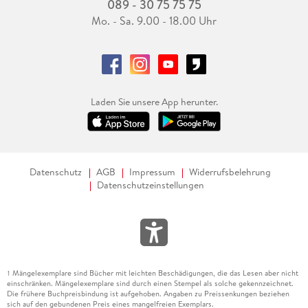
089 - 30 75 75 75
Mo. - Sa. 9.00 - 18.00 Uhr
Laden Sie unsere App herunter.
Datenschutz
AGB
Impressum
Widerrufsbelehrung
Datenschutzeinstellungen
Mängelexemplare sind Bücher mit leichten Beschädigungen, die das Lesen aber nicht
1
einschränken. Mängelexemplare sind durch einen Stempel als solche gekennzeichnet.
Die frühere Buchpreisbindung ist aufgehoben. Angaben zu Preissenkungen beziehen
sich auf den gebundenen Preis eines mangelfreien Exemplars.