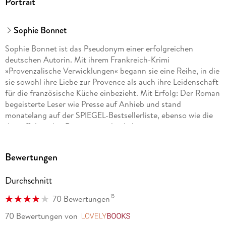
Portrait
Sophie Bonnet
Sophie Bonnet ist das Pseudonym einer erfolgreichen
deutschen Autorin. Mit ihrem Frankreich-Krimi
»Provenzalische Verwicklungen« begann sie eine Reihe, in die
sie sowohl ihre Liebe zur Provence als auch ihre Leidenschaft
für die französische Küche einbezieht. Mit Erfolg: Der Roman
begeisterte Leser wie Presse auf Anhieb und stand
monatelang auf der SPIEGEL-Bestsellerliste, ebenso wie die
darauffolgenden Romane um den liebenswerten
provenzalischen Ermittler Pierre Durand. Die Autorin lebt mit
ihrer Familie in Hamburg.
Bewertungen
Durchschnitt
15
70 Bewertungen
70 Bewertungen
von
LovelyBooks