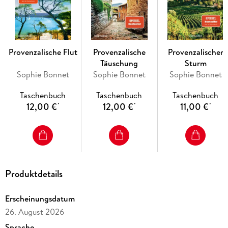
wie Sophie Bonnet in ihren Provence-Krimis. «
Hamburger
Morgenpost
Lesen Sie auch weitere Romane der hoch spannenden »Pierre
Durand«-Reihe!
Provenzalische Flut
Provenzalische
Provenzalischer
Alle Bände sind eigenständige Fälle und können unabhängig
Täuschung
Sturm
voneinander gelesen werden.
Sophie Bonnet
Sophie Bonnet
Sophie Bonnet
Taschenbuch
Taschenbuch
Taschenbuch
12,00 €
12,00 €
11,00 €
*
*
*
Produktdetails
Erscheinungsdatum
26. August 2026
Sprache