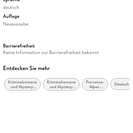
deutsch
Auflage
Neuausgabe
Seitenanzahl
432
Barrierefreiheit
Reihe
Keine Information zur Barrierefreiheit bekannt
Pierre Durand, 1
Autor/Autorin
Entdecken Sie mehr
Sophie Bonnet
Kriminalromane
Kriminalromane
Provence-
Verlag/Hersteller
Deutsch
und Mystery:
und Mystery:
Alpes-
Blanvalet Taschenbuchverl
Polizeiarbeit &
Cosy Mystery
Côte
Forensik
dAzur
Originalsprache
deutsch
Produktart
kartoniert
Gewicht