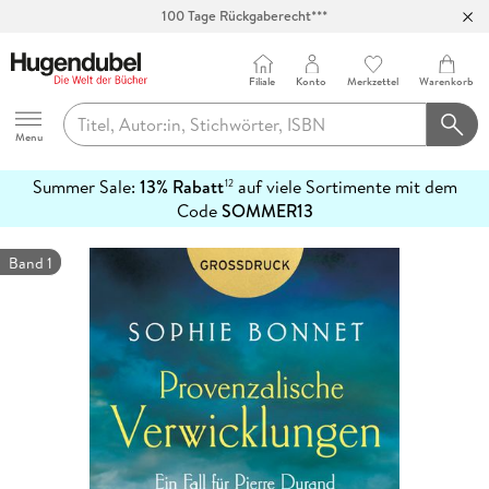
100 Tage Rückgaberecht***
Abholung in über 100 Filialen
Filiale
Konto
Merkzettel
Warenkorb
Hugendubel
Menu
Summer Sale:
13% Rabatt
auf viele Sortimente mit dem
12
mehr
Code
SOMMER13
erfahren
Band 1