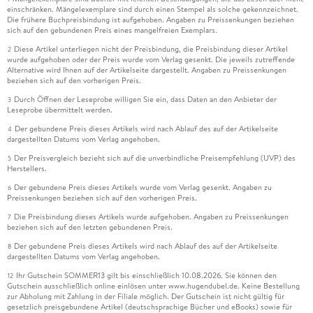
einschränken. Mängelexemplare sind durch einen Stempel als solche gekennzeichnet.
Die frühere Buchpreisbindung ist aufgehoben. Angaben zu Preissenkungen beziehen
sich auf den gebundenen Preis eines mangelfreien Exemplars.
Diese Artikel unterliegen nicht der Preisbindung, die Preisbindung dieser Artikel
2
wurde aufgehoben oder der Preis wurde vom Verlag gesenkt. Die jeweils zutreffende
Alternative wird Ihnen auf der Artikelseite dargestellt. Angaben zu Preissenkungen
beziehen sich auf den vorherigen Preis.
Durch Öffnen der Leseprobe willigen Sie ein, dass Daten an den Anbieter der
3
Leseprobe übermittelt werden.
Der gebundene Preis dieses Artikels wird nach Ablauf des auf der Artikelseite
4
dargestellten Datums vom Verlag angehoben.
Der Preisvergleich bezieht sich auf die unverbindliche Preisempfehlung (UVP) des
5
Herstellers.
Der gebundene Preis dieses Artikels wurde vom Verlag gesenkt. Angaben zu
6
Preissenkungen beziehen sich auf den vorherigen Preis.
Die Preisbindung dieses Artikels wurde aufgehoben. Angaben zu Preissenkungen
7
beziehen sich auf den letzten gebundenen Preis.
Der gebundene Preis dieses Artikels wird nach Ablauf des auf der Artikelseite
8
dargestellten Datums vom Verlag angehoben.
Ihr Gutschein SOMMER13 gilt bis einschließlich 10.08.2026. Sie können den
12
Gutschein ausschließlich online einlösen unter www.hugendubel.de. Keine Bestellung
zur Abholung mit Zahlung in der Filiale möglich. Der Gutschein ist nicht gültig für
gesetzlich preisgebundene Artikel (deutschsprachige Bücher und eBooks) sowie für