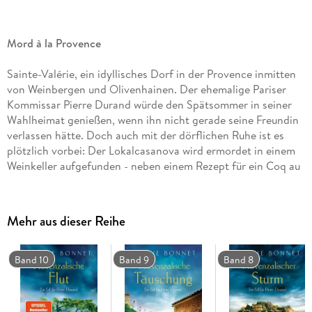
Mord à la Provence
Sainte-Valérie, ein idyllisches Dorf in der Provence inmitten
von Weinbergen und Olivenhainen. Der ehemalige Pariser
Kommissar Pierre Durand würde den Spätsommer in seiner
Wahlheimat genießen, wenn ihn nicht gerade seine Freundin
verlassen hätte. Doch auch mit der dörflichen Ruhe ist es
plötzlich vorbei: Der Lokalcasanova wird ermordet in einem
Weinkeller aufgefunden - neben einem Rezept für ein Coq au
vin. War es ein makabrer Racheakt eines gehörnten
Ehemanns? Die Dorfbewohner halten fest zusammen. Und
schon bald ahnt Pierre, dass sich hinter der schönen Fassade
Mehr aus dieser Reihe
Sainte-Valéries ganze Abgründe auftun . . .
Komfortables Lektüreerlebnis und Wellness für die Augen -
Band 10
Band 9
Band 8
unsere Bestseller jetzt in großer Schrift!
»Niemand verbindet Genuss und Verbrechen so harmonisch