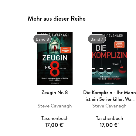
Mehr aus dieser Reihe
Band 8
Band 7
Zeugin Nr. 8
Die Komplizin - Ihr Mann
ist ein Serienkiller. Was
Steve Cavanagh
ist sie - Täterin oder
Steve Cavanagh
Opfer?
Taschenbuch
Taschenbuch
17,00 €
17,00 €
*
*