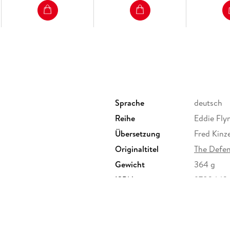
Sprache
deutsch
Reihe
Eddie Flyn
Übersetzung
Fred Kinze
Originaltitel
The Defe
Gewicht
364 g
ISBN
9783442
agsgruppe GmbH, Neumarkter
randomhouse.de