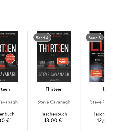
Band 4
Band 3
rteen
Thirteen
Liar
Cavanagh
Steve Cavanagh
Steve Cavanagh
henbuch
Taschenbuch
Taschenbuch
00 €
13,00 €
12,00 €
*
*
*