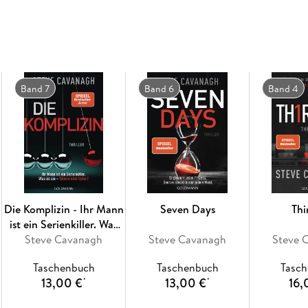
Band 7
Band 6
Band 4
Die Komplizin - Ihr Mann
Seven Days
Thi
ist ein Serienkiller. Was
ist sie - Täterin oder
Steve Cavanagh
Steve Cavanagh
Steve 
Opfer?
Taschenbuch
Taschenbuch
Tasc
13,00 €
13,00 €
16,
*
*