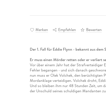
Merken
Empfehlen
Bewerten
Der 1. Fall für Eddie Flynn - bekannt aus dem
Er muss einen Mörder retten oder er verliert sei
Vor über einem Jahr hat der Strafverteidiger 
Fehler begangen - und sich danach geschwore
nun muss er Olek Volchek, den berüchtigten P
Mordanklage verteidigen. Volchek droht, Eddie
Und so bleiben ihm nur 48 Stunden Zeit, um 
der Unschuld seines schuldigen Mandanten zu 
und Volchek für immer aus dem Verkehr zu ziehe