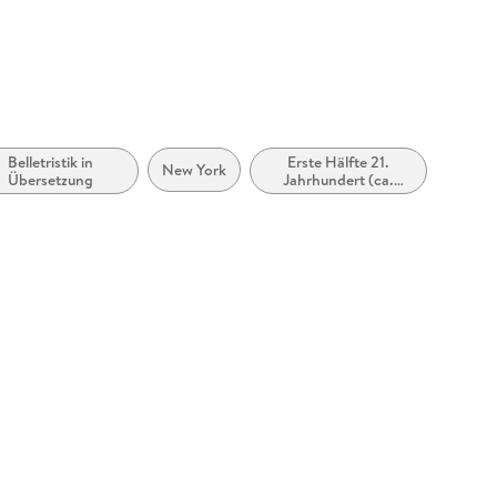
Belletristik in
Erste Hälfte 21.
New York
Übersetzung
Jahrhundert (ca.
2000 bis ca. 2050)