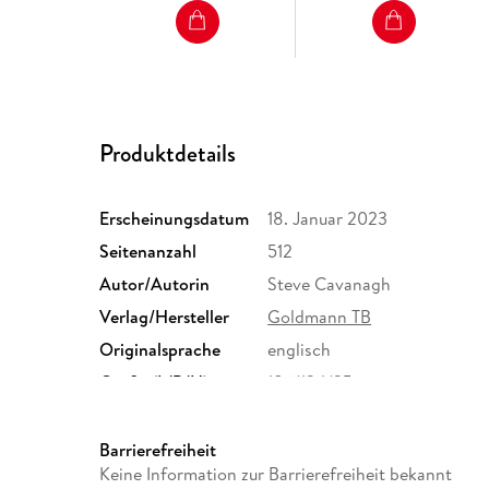
Produktdetails
Erscheinungsdatum
18. Januar 2023
Seitenanzahl
512
Autor/Autorin
Steve Cavanagh
Verlag/Hersteller
Goldmann TB
Originalsprache
englisch
Größe (L/B/H)
186/124/35 mm
Herstelleradresse
Penguin Random House Verl
Straße 28, 81673 München,
Barrierefreiheit
produktsicherheit@penguin
Keine Information zur Barrierefreiheit bekannt