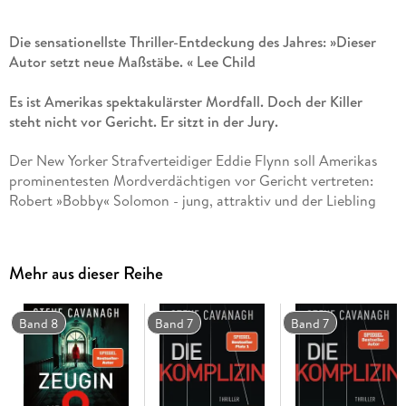
Die sensationellste Thriller-Entdeckung des Jahres: »Dieser
Autor setzt neue Maßstäbe. « Lee Child
Es ist Amerikas spektakulärster Mordfall. Doch der Killer
steht nicht vor Gericht. Er sitzt in der Jury.
Der New Yorker Strafverteidiger Eddie Flynn soll Amerikas
prominentesten Mordverdächtigen vor Gericht vertreten:
Robert »Bobby« Solomon - jung, attraktiv und der Liebling
von ganz Hollywood. Eddies Klienten zählen normalerweise
nicht zu den Reichen und Schönen. Aber wenn er von der
Unschuld eines Angeklagten überzeugt ist, tut Eddie alles, um
Mehr aus dieser Reihe
ihn freizubekommen. Und er glaubt Bobby, dass dieser nichts
mit dem Mord an seiner Frau und deren Liebhaber zu tun zu
hat, obwohl alle Beweise gegen ihn sprechen. Der Fall scheint
Band 8
Band 7
Band 7
aussichtslos, bis Eddie erkennt: Der wahre Killer sitzt in der
Jury . . .
»Wenn Sie dieses Jahr noch einen Thriller derselben Qualität