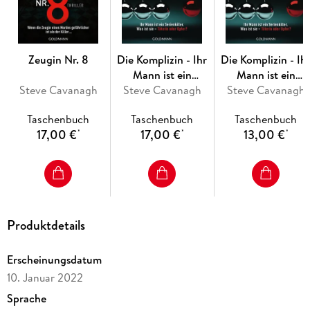
finden, dann nur, weil sie 'THIRTEEN' zweimal gelesen haben.
« Mark Billingham
Zeugin Nr. 8
Die Komplizin - Ihr
Die Komplizin - Ih
Mann ist ein
Mann ist ein
Steve Cavanagh
Serienkiller. Was ist
Steve Cavanagh
Serienkiller. Was is
Steve Cavanagh
sie - Täterin oder
sie - Täterin oder
Taschenbuch
Taschenbuch
Taschenbuch
Opfer?
Opfer?
17,00 €
17,00 €
13,00 €
*
*
*
Produktdetails
Erscheinungsdatum
10. Januar 2022
Sprache