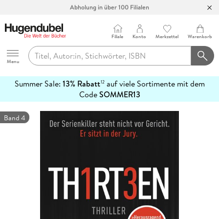
Abholung in über 100 Filialen
Filiale
Konto
Merkzettel
Warenkorb
Hugendubel
Menu
Summer Sale:
13% Rabatt
auf viele Sortimente mit dem
12
mehr
Code
SOMMER13
erfahren
Band 4