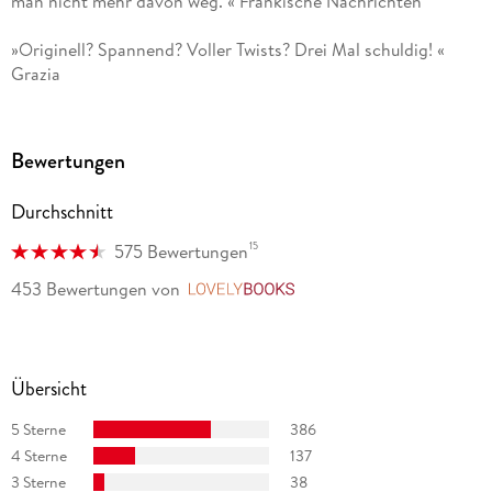
man nicht mehr davon weg. « Fränkische Nachrichten
»Originell? Spannend? Voller Twists? Drei Mal schuldig! «
Grazia
»Ein Thriller, der so hervorragend geschrieben ist, dass jede
Verfilmung nur enttäuschen kann. Ein teuflisch genialer
Bewertungen
Roman, der Steve Cavanagh auch hierzulande berühmt
machen wird. « krimi-couch. de
Durchschnitt
15
575 Bewertungen
453 Bewertungen
von
LovelyBooks
Übersicht
5 Sterne
386
4 Sterne
137
3 Sterne
38