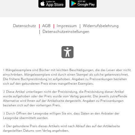
Datenschutz
AGB
Impressum
Widerrufsbelehrung
Datenschutzeinstellungen
Mängelexemplare sind Bücher mit leichten Beschädigungen, die das Lesen aber nicht
1
einschränken. Mängelexemplare sind durch einen Stempel als solche gekennzeichnet.
Die frühere Buchpreisbindung ist aufgehoben. Angaben zu Preissenkungen beziehen
sich auf den gebundenen Preis eines mangelfreien Exemplars.
Diese Artikel unterliegen nicht der Preisbindung, die Preisbindung dieser Artikel
2
wurde aufgehoben oder der Preis wurde vom Verlag gesenkt. Die jeweils zutreffende
Alternative wird Ihnen auf der Artikelseite dargestellt. Angaben zu Preissenkungen
beziehen sich auf den vorherigen Preis.
Durch Öffnen der Leseprobe willigen Sie ein, dass Daten an den Anbieter der
3
Leseprobe übermittelt werden.
Der gebundene Preis dieses Artikels wird nach Ablauf des auf der Artikelseite
4
dargestellten Datums vom Verlag angehoben.