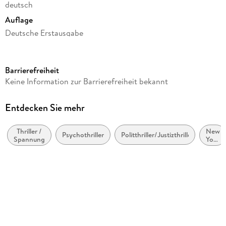
deutsch
Auflage
Deutsche Erstausgabe
Seitenanzahl
544
Barrierefreiheit
Reihe
Keine Information zur Barrierefreiheit bekannt
Eddie Flynn, 4
Autor/Autorin
Entdecken Sie mehr
Steve Cavanagh
Thriller /
New
Übersetzung
Psychothriller
Politthriller/Justizthriller
Spannung
York
Jörn Ingwersen
City
Verlag/Hersteller
Goldmann TB
Originaltitel
Thirteen
Originalsprache