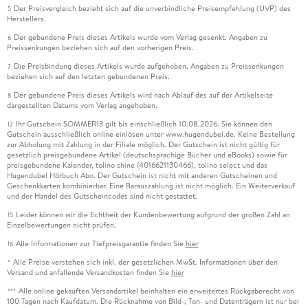
Der Preisvergleich bezieht sich auf die unverbindliche Preisempfehlung (UVP) des
5
Herstellers.
Der gebundene Preis dieses Artikels wurde vom Verlag gesenkt. Angaben zu
6
Preissenkungen beziehen sich auf den vorherigen Preis.
Die Preisbindung dieses Artikels wurde aufgehoben. Angaben zu Preissenkungen
7
beziehen sich auf den letzten gebundenen Preis.
Der gebundene Preis dieses Artikels wird nach Ablauf des auf der Artikelseite
8
dargestellten Datums vom Verlag angehoben.
Ihr Gutschein SOMMER13 gilt bis einschließlich 10.08.2026. Sie können den
12
Gutschein ausschließlich online einlösen unter www.hugendubel.de. Keine Bestellung
zur Abholung mit Zahlung in der Filiale möglich. Der Gutschein ist nicht gültig für
gesetzlich preisgebundene Artikel (deutschsprachige Bücher und eBooks) sowie für
preisgebundene Kalender, tolino shine (4016621130466), tolino select und das
Hugendubel Hörbuch Abo. Der Gutschein ist nicht mit anderen Gutscheinen und
Geschenkkarten kombinierbar. Eine Barauszahlung ist nicht möglich. Ein Weiterverkauf
und der Handel des Gutscheincodes sind nicht gestattet.
Leider können wir die Echtheit der Kundenbewertung aufgrund der großen Zahl an
15
Einzelbewertungen nicht prüfen.
Alle Informationen zur Tiefpreisgarantie finden Sie
hier
16
Alle Preise verstehen sich inkl. der gesetzlichen MwSt. Informationen über den
*
Versand und anfallende Versandkosten finden Sie
hier
Alle online gekauften Versandartikel beinhalten ein erweitertes Rückgaberecht von
***
100 Tagen nach Kaufdatum. Die Rücknahme von Bild-, Ton- und Datenträgern ist nur bei