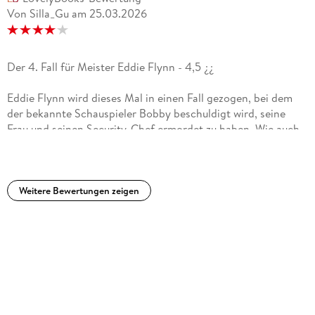
Von Silla_Gu
am
25.03.2026
Der 4. Fall für Meister Eddie Flynn - 4,5 ¿¿
Eddie Flynn wird dieses Mal in einen Fall gezogen, bei dem
der bekannte Schauspieler Bobby beschuldigt wird, seine
Frau und seinen Security-Chef ermordet zu haben. Wie auch
zuvor schlittert Eddie mehr oder weniger ungewollt in den
Fall rein und steht am Ende allein auf weiter Flur, um die
Unschuld seines Mandaten beweisen zu müssen ¿ Was es
dieses Mal besonders spannend macht: Der wahre Mörder ist
Weitere Bewertungen zeigen
Teil der Jury, die über Bobby richten soll! ¿ Ich weiß nicht wie
Steve Cavanagh das macht aber ich könnte seine Bücher in
einem Rutsch weglesen ohne die Seitenzahl gemerkt zu
haben - 250 Seiten sind hier gelesen wie nichts ¿¿¿¿ Dabei
bleibt die Story von Anfang bis Ende spannend! Eddie Flynn
ist klug, schlagfertig, gerissen, hier und da morally grey und
sobald er von der Unschuld einer Person überzeugt ist
kämpft er bis aufs Letzte für sie ¿ Die Zusammenhänge und