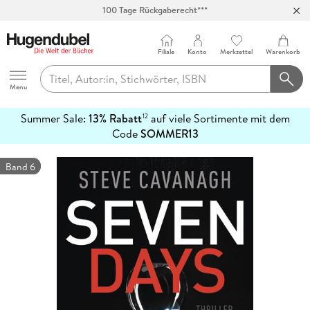
100 Tage Rückgaberecht***
Abholung in über 100 Filialen
Filiale
Konto
Merkzettel
Warenkorb
Hugendubel
Menu
Summer Sale:
13% Rabatt
auf viele Sortimente mit dem
12
mehr
Code
SOMMER13
erfahren
Band 6