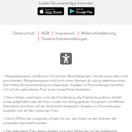
Laden Sie unsere App herunter.
Datenschutz
AGB
Impressum
Widerrufsbelehrung
Datenschutzeinstellungen
Mängelexemplare sind Bücher mit leichten Beschädigungen, die das Lesen aber nicht
1
einschränken. Mängelexemplare sind durch einen Stempel als solche gekennzeichnet.
Die frühere Buchpreisbindung ist aufgehoben. Angaben zu Preissenkungen beziehen
sich auf den gebundenen Preis eines mangelfreien Exemplars.
Diese Artikel unterliegen nicht der Preisbindung, die Preisbindung dieser Artikel
2
wurde aufgehoben oder der Preis wurde vom Verlag gesenkt. Die jeweils zutreffende
Alternative wird Ihnen auf der Artikelseite dargestellt. Angaben zu Preissenkungen
beziehen sich auf den vorherigen Preis.
Durch Öffnen der Leseprobe willigen Sie ein, dass Daten an den Anbieter der
3
Leseprobe übermittelt werden.
Der gebundene Preis dieses Artikels wird nach Ablauf des auf der Artikelseite
4