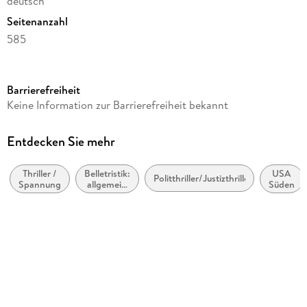
deutsch
Seitenanzahl
585
Reihe
Eddie Flynn, 6
Barrierefreiheit
Autor/Autorin
Keine Information zur Barrierefreiheit bekannt
Steve Cavanagh
Übersetzung
Entdecken Sie mehr
Jörn Ingwersen
Thriller /
Belletristik:
USA
Verlag/Hersteller
Politthriller/Justizthriller
Spannung
allgemein
Süden
Goldmann TB
und
literarisch
Originaltitel
The Devil's Advocate
Originalsprache
englisch
Produktart