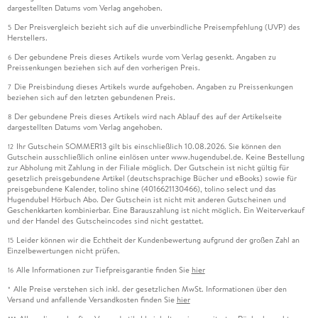
dargestellten Datums vom Verlag angehoben.
Der Preisvergleich bezieht sich auf die unverbindliche Preisempfehlung (UVP) des
5
Herstellers.
Der gebundene Preis dieses Artikels wurde vom Verlag gesenkt. Angaben zu
6
Preissenkungen beziehen sich auf den vorherigen Preis.
Die Preisbindung dieses Artikels wurde aufgehoben. Angaben zu Preissenkungen
7
beziehen sich auf den letzten gebundenen Preis.
Der gebundene Preis dieses Artikels wird nach Ablauf des auf der Artikelseite
8
dargestellten Datums vom Verlag angehoben.
Ihr Gutschein SOMMER13 gilt bis einschließlich 10.08.2026. Sie können den
12
Gutschein ausschließlich online einlösen unter www.hugendubel.de. Keine Bestellung
zur Abholung mit Zahlung in der Filiale möglich. Der Gutschein ist nicht gültig für
gesetzlich preisgebundene Artikel (deutschsprachige Bücher und eBooks) sowie für
preisgebundene Kalender, tolino shine (4016621130466), tolino select und das
Hugendubel Hörbuch Abo. Der Gutschein ist nicht mit anderen Gutscheinen und
Geschenkkarten kombinierbar. Eine Barauszahlung ist nicht möglich. Ein Weiterverkauf
und der Handel des Gutscheincodes sind nicht gestattet.
Leider können wir die Echtheit der Kundenbewertung aufgrund der großen Zahl an
15
Einzelbewertungen nicht prüfen.
Alle Informationen zur Tiefpreisgarantie finden Sie
hier
16
Alle Preise verstehen sich inkl. der gesetzlichen MwSt. Informationen über den
*
Versand und anfallende Versandkosten finden Sie
hier