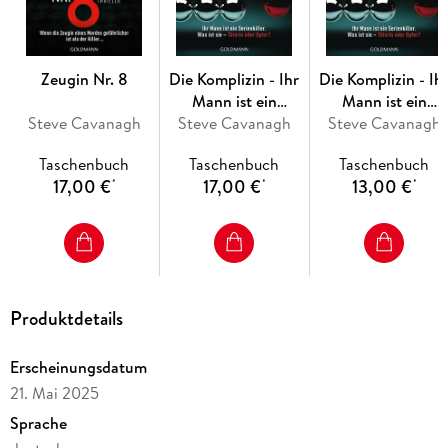
Zeugin Nr. 8
Die Komplizin - Ihr
Die Komplizin - Ih
Mann ist ein
Mann ist ein
Steve Cavanagh
Serienkiller. Was ist
Steve Cavanagh
Serienkiller. Was is
Steve Cavanagh
sie - Täterin oder
sie - Täterin oder
Taschenbuch
Taschenbuch
Taschenbuch
Opfer?
Opfer?
17,00 €
17,00 €
13,00 €
*
*
*
Produktdetails
Erscheinungsdatum
21. Mai 2025
Sprache