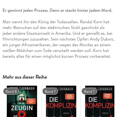
Er gewinnt jeden Prozess. Denn er steckt hinter jedem Mord.
Man nennt ihn den König der Todeszellen. Randal Korn hat
mehr Menschen auf den elektrischen Stuhl geschickt als
jeder andere Staatsanwalt in Amerika. Und er genießt es, bei
Hinrichtungen zuzusehen. Sein nächstes Opfer: Andy Dubois,
ein junger Afroamerikaner, der wegen des Mordes an einem
weißen Mädchen zum Tode verurteilt werden soll. Korn hat
bereits alles für einen möglichst kurzen Prozess vorbereitet.
Doch er hat nicht mit Eddie Flynn gerechnet. Dem New
Yorker Anwalt bleiben sieben Tage, um Andy vor einer
korrupten Justiz zu retten und den wahren Täter zu finden.
Mehr aus dieser Reihe
Dann soll das Urteil gesprochen werden. Wird Eddie Flynn
bis dahin noch am Leben sein?
Band 8
Band 7
Band 7
»Cavanagh ist einfach ein Genie. Was für ein brillanter
Pageturner! « Evening Standard