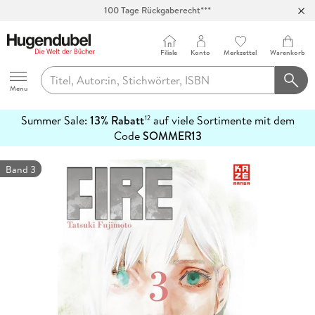
100 Tage Rückgaberecht***
Abholung in über 100 Filialen
Filiale
Konto
Merkzettel
Warenkorb
Hugendubel
Menu
Summer Sale:
13% Rabatt
auf viele Sortimente mit dem
12
mehr
Code
SOMMER13
erfahren
Band 3