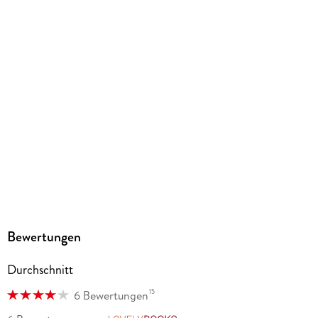
192 g
Größe (L/B/H)
186/131/17 mm
ISBN
9782889510108
Herstelleradresse
Pegasus Manga GmbH, Chausseestr. 20, 10115 Berlin,
kaze.vertrieb@harpercollins.de
Bewertungen
Durchschnitt
15
6 Bewertungen