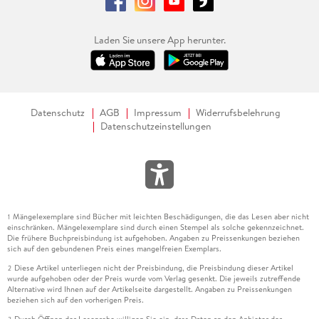
Laden Sie unsere App herunter.
Datenschutz
AGB
Impressum
Widerrufsbelehrung
Datenschutzeinstellungen
Mängelexemplare sind Bücher mit leichten Beschädigungen, die das Lesen aber nicht
1
einschränken. Mängelexemplare sind durch einen Stempel als solche gekennzeichnet.
Die frühere Buchpreisbindung ist aufgehoben. Angaben zu Preissenkungen beziehen
sich auf den gebundenen Preis eines mangelfreien Exemplars.
Diese Artikel unterliegen nicht der Preisbindung, die Preisbindung dieser Artikel
2
wurde aufgehoben oder der Preis wurde vom Verlag gesenkt. Die jeweils zutreffende
Alternative wird Ihnen auf der Artikelseite dargestellt. Angaben zu Preissenkungen
beziehen sich auf den vorherigen Preis.