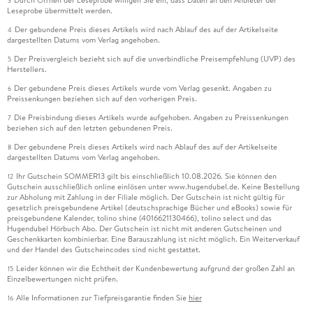
Durch Öffnen der Leseprobe willigen Sie ein, dass Daten an den Anbieter der
3
Leseprobe übermittelt werden.
Der gebundene Preis dieses Artikels wird nach Ablauf des auf der Artikelseite
4
dargestellten Datums vom Verlag angehoben.
Der Preisvergleich bezieht sich auf die unverbindliche Preisempfehlung (UVP) des
5
Herstellers.
Der gebundene Preis dieses Artikels wurde vom Verlag gesenkt. Angaben zu
6
Preissenkungen beziehen sich auf den vorherigen Preis.
Die Preisbindung dieses Artikels wurde aufgehoben. Angaben zu Preissenkungen
7
beziehen sich auf den letzten gebundenen Preis.
Der gebundene Preis dieses Artikels wird nach Ablauf des auf der Artikelseite
8
dargestellten Datums vom Verlag angehoben.
Ihr Gutschein SOMMER13 gilt bis einschließlich 10.08.2026. Sie können den
12
Gutschein ausschließlich online einlösen unter www.hugendubel.de. Keine Bestellung
zur Abholung mit Zahlung in der Filiale möglich. Der Gutschein ist nicht gültig für
gesetzlich preisgebundene Artikel (deutschsprachige Bücher und eBooks) sowie für
preisgebundene Kalender, tolino shine (4016621130466), tolino select und das
Hugendubel Hörbuch Abo. Der Gutschein ist nicht mit anderen Gutscheinen und
Geschenkkarten kombinierbar. Eine Barauszahlung ist nicht möglich. Ein Weiterverkauf
und der Handel des Gutscheincodes sind nicht gestattet.
Leider können wir die Echtheit der Kundenbewertung aufgrund der großen Zahl an
15
Einzelbewertungen nicht prüfen.
Alle Informationen zur Tiefpreisgarantie finden Sie
hier
16