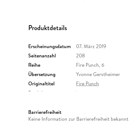
Produktdetails
Erscheinungsdatum
07. März 2019
Seitenanzahl
208
Reihe
Fire Punch, 6
Übersetzung
Yvonne Gerstheimer
Originaltitel
Fire Punch
Produktart
kartoniert
Größe (L/B/H)
183/131/17 mm
ISBN
9782889510139
Barrierefreiheit
Keine Information zur Barrierefreiheit bekannt