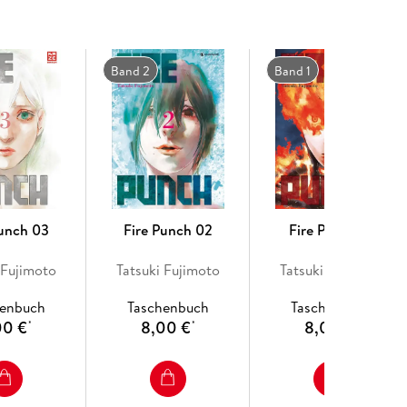
Band 2
Band 1
Punch 03
Fire Punch 02
Fire Punch 01
 Fujimoto
Tatsuki Fujimoto
Tatsuki Fujimoto
henbuch
Taschenbuch
Taschenbuch
00 €
8,00 €
8,00 €
*
*
*