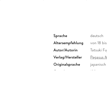
Sprache
deutsch
Altersempfehlung
von 18 bi
Autor/Autorin
Tatsuki F
Verlag/Hersteller
Pegasus 
Originalsprache
japanisch
Gewicht
190 g
Sonstiges
KART
Herstelleradresse
Pegasus M
kaze.vert