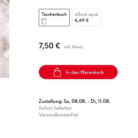
Fremdsprachige Bücher
n Lernhilfen
 Jugendbücher
eiber
Hörbuch Downloads im Bundle
cher
 Vergleich
 Puzzlezubehör
Lernen
New Adult
STABILO
Taschenbücher
Taschenbuch
eBook epub
hilfen
hriller
 Backen
er
lender
Ratgeber
6,49 €
op
hriller
Romance
Sachbücher
7,50 €
precher:innen
Science Fiction
inkl. Mwst.
Fremdsprachige Bücher
In den Warenkorb
Zustellung:
Sa, 08.08. - Di, 11.08.
Sofort lieferbar
Versandkostenfrei