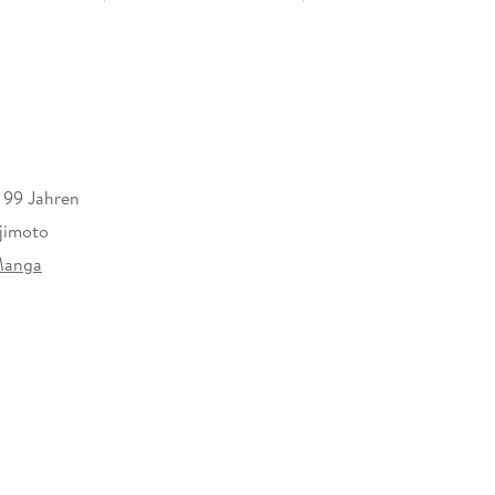
s 99 Jahren
ujimoto
Manga
anga GmbH, Chausseestr. 20, 10115 Berlin,
rieb@harpercollins.de