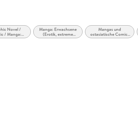
hic Novel /
Manga: Erwachsene
Mangas und
c / Manga:
(Erotik, extreme
ostasiatische Comic-
 und Abenteuer
Gewalt)
Stile bzw. -Traditionen