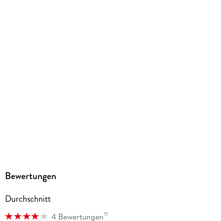
Gewicht
189 g
Größe (L/B/H)
183/131/17 mm
ISBN
9782889510146
Herstelleradresse
Pegasus Manga GmbH, Chausseestr. 20, 10115 Berlin,
kaze.vertrieb@harpercollins.de
Bewertungen
Durchschnitt
15
4 Bewertungen