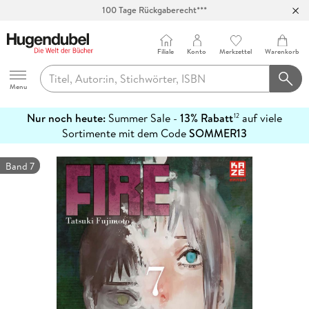
100 Tage Rückgaberecht***
Abholung in über 100 Filialen
Filiale
Konto
Merkzettel
Warenkorb
Hugendubel
Menu
Nur noch heute:
Summer Sale -
13% Rabatt
auf viele
12
mehr
Sortimente mit dem Code
SOMMER13
erfahren
Band 7