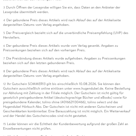
Durch Öffnen der Leseprobe willigen Sie ein, dass Daten an den Anbieter der
3
Leseprobe übermittelt werden.
Der gebundene Preis dieses Artikels wird nach Ablauf des auf der Artikelseite
4
dargestellten Datums vom Verlag angehoben.
Der Preisvergleich bezieht sich auf die unverbindliche Preisempfehlung (UVP) des
5
Herstellers.
Der gebundene Preis dieses Artikels wurde vom Verlag gesenkt. Angaben zu
6
Preissenkungen beziehen sich auf den vorherigen Preis.
Die Preisbindung dieses Artikels wurde aufgehoben. Angaben zu Preissenkungen
7
beziehen sich auf den letzten gebundenen Preis.
Der gebundene Preis dieses Artikels wird nach Ablauf des auf der Artikelseite
8
dargestellten Datums vom Verlag angehoben.
Ihr Gutschein SOMMER13 gilt bis einschließlich 10.08.2026. Sie können den
12
Gutschein ausschließlich online einlösen unter www.hugendubel.de. Keine Bestellung
zur Abholung mit Zahlung in der Filiale möglich. Der Gutschein ist nicht gültig für
gesetzlich preisgebundene Artikel (deutschsprachige Bücher und eBooks) sowie für
preisgebundene Kalender, tolino shine (4016621130466), tolino select und das
Hugendubel Hörbuch Abo. Der Gutschein ist nicht mit anderen Gutscheinen und
Geschenkkarten kombinierbar. Eine Barauszahlung ist nicht möglich. Ein Weiterverkauf
und der Handel des Gutscheincodes sind nicht gestattet.
Leider können wir die Echtheit der Kundenbewertung aufgrund der großen Zahl an
15
Einzelbewertungen nicht prüfen.