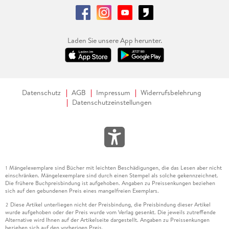
Laden Sie unsere App herunter.
Datenschutz
AGB
Impressum
Widerrufsbelehrung
Datenschutzeinstellungen
Mängelexemplare sind Bücher mit leichten Beschädigungen, die das Lesen aber nicht
1
einschränken. Mängelexemplare sind durch einen Stempel als solche gekennzeichnet.
Die frühere Buchpreisbindung ist aufgehoben. Angaben zu Preissenkungen beziehen
sich auf den gebundenen Preis eines mangelfreien Exemplars.
Diese Artikel unterliegen nicht der Preisbindung, die Preisbindung dieser Artikel
2
wurde aufgehoben oder der Preis wurde vom Verlag gesenkt. Die jeweils zutreffende
Alternative wird Ihnen auf der Artikelseite dargestellt. Angaben zu Preissenkungen
beziehen sich auf den vorherigen Preis.