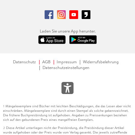
Laden Sie unsere App herunter.
Datenschutz
AGB
Impressum
Widerrufsbelehrung
Datenschutzeinstellungen
Mängelexemplare sind Bücher mit leichten Beschädigungen, die das Lesen aber nicht
1
einschränken. Mängelexemplare sind durch einen Stempel als solche gekennzeichnet.
Die frühere Buchpreisbindung ist aufgehoben. Angaben zu Preissenkungen beziehen
sich auf den gebundenen Preis eines mangelfreien Exemplars.
Diese Artikel unterliegen nicht der Preisbindung, die Preisbindung dieser Artikel
2
wurde aufgehoben oder der Preis wurde vom Verlag gesenkt. Die jeweils zutreffende