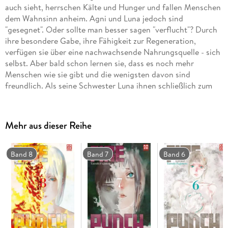
auch sieht, herrschen Kälte und Hunger und fallen Menschen
dem Wahnsinn anheim. Agni und Luna jedoch sind
"gesegnet". Oder sollte man besser sagen "verflucht"? Durch
ihre besondere Gabe, ihre Fähigkeit zur Regeneration,
verfügen sie über eine nachwachsende Nahrungsquelle - sich
selbst. Aber bald schon lernen sie, dass es noch mehr
Menschen wie sie gibt und die wenigsten davon sind
freundlich. Als seine Schwester Luna ihnen schließlich zum
Opfer fällt, wird Agni zum Feuer der Rache selbst.
Schonungsloses Endzeitdrama über brennenden Hass,
Wahnsinn und Krieg in einer apokalyptischen Welt.
Mehr aus dieser Reihe
Band 8
Band 7
Band 6