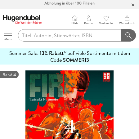
Bücher versandkostenfrei*
100 Tage Rückgaberecht***
Filiale
Konto
Merkzettel
Warenkorb
Abholung in über 100 Filialen
Hugendubel
Menu
Summer Sale:
13% Rabatt
auf viele Sortimente mit dem
12
mehr
Code
SOMMER13
erfahren
Band 4