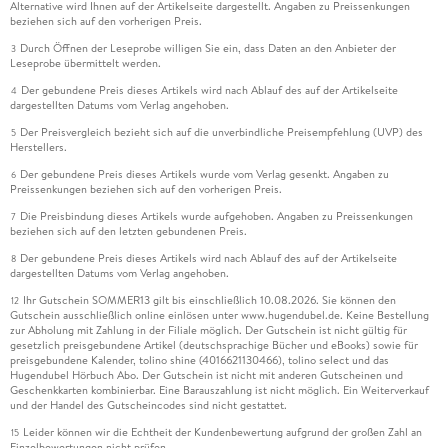
Alternative wird Ihnen auf der Artikelseite dargestellt. Angaben zu Preissenkungen
beziehen sich auf den vorherigen Preis.
Durch Öffnen der Leseprobe willigen Sie ein, dass Daten an den Anbieter der
3
Leseprobe übermittelt werden.
Der gebundene Preis dieses Artikels wird nach Ablauf des auf der Artikelseite
4
dargestellten Datums vom Verlag angehoben.
Der Preisvergleich bezieht sich auf die unverbindliche Preisempfehlung (UVP) des
5
Herstellers.
Der gebundene Preis dieses Artikels wurde vom Verlag gesenkt. Angaben zu
6
Preissenkungen beziehen sich auf den vorherigen Preis.
Die Preisbindung dieses Artikels wurde aufgehoben. Angaben zu Preissenkungen
7
beziehen sich auf den letzten gebundenen Preis.
Der gebundene Preis dieses Artikels wird nach Ablauf des auf der Artikelseite
8
dargestellten Datums vom Verlag angehoben.
Ihr Gutschein SOMMER13 gilt bis einschließlich 10.08.2026. Sie können den
12
Gutschein ausschließlich online einlösen unter www.hugendubel.de. Keine Bestellung
zur Abholung mit Zahlung in der Filiale möglich. Der Gutschein ist nicht gültig für
gesetzlich preisgebundene Artikel (deutschsprachige Bücher und eBooks) sowie für
preisgebundene Kalender, tolino shine (4016621130466), tolino select und das
Hugendubel Hörbuch Abo. Der Gutschein ist nicht mit anderen Gutscheinen und
Geschenkkarten kombinierbar. Eine Barauszahlung ist nicht möglich. Ein Weiterverkauf
und der Handel des Gutscheincodes sind nicht gestattet.
Leider können wir die Echtheit der Kundenbewertung aufgrund der großen Zahl an
15
Einzelbewertungen nicht prüfen.