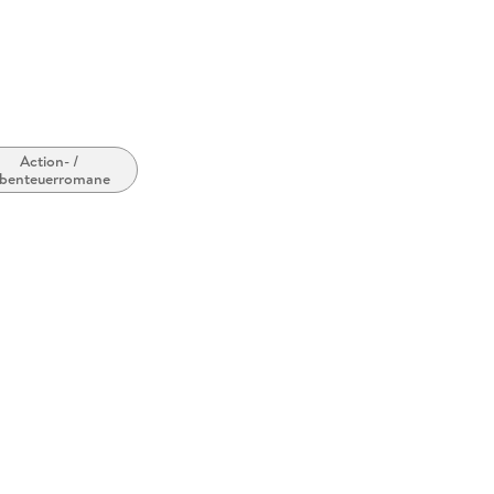
Action- /
benteuerromane