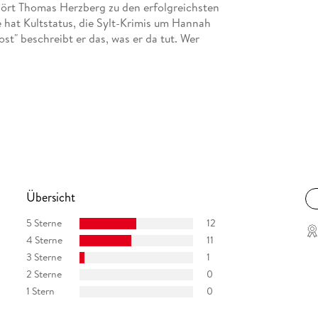
ehört Thomas Herzberg zu den erfolgreichsten
 hat Kultstatus, die Sylt-Krimis um Hannah
st" beschreibt er das, was er da tut. Wer
Übersicht
5 Sterne
12
4 Sterne
11
3 Sterne
1
2 Sterne
0
1 Stern
0