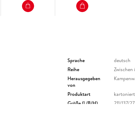
Sprache
deutsch
Reihe
Zwischen 
Herausgegeben
Kampenwa
von
Produktart
kartoniert
Größe (L/B/H)
211/137/2
Herstelleradresse
Kampenwan
info@kam