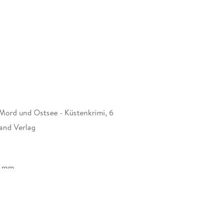
Mord und Ostsee - Küstenkrimi, 6
nd Verlag
7 mm
d Verlag, Martinistr. 7, 83370 Seeon-Seebruck,
penwand-verlag.de