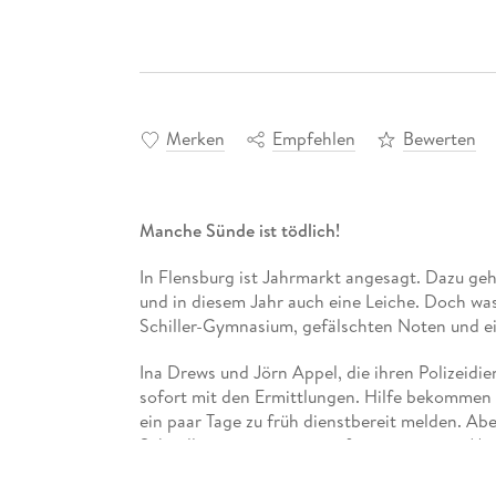
Merken
Empfehlen
Bewerten
Manche Sünde ist tödlich!
In Flensburg ist Jahrmarkt angesagt. Dazu geh
und in diesem Jahr auch eine Leiche. Doch wa
Schiller-Gymnasium, gefälschten Noten und ei
Ina Drews und Jörn Appel, die ihren Polizeidi
sofort mit den Ermittlungen. Hilfe bekommen s
ein paar Tage zu früh dienstbereit melden. Abe
Schnellgang zusammenraufen muss, einen Mord
Der neue Küstenkrimi von Nummer 1 Bestselle