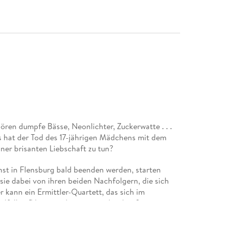
ören dumpfe Bässe, Neonlichter, Zuckerwatte . . .
s hat der Tod des 17-jährigen Mädchens mit dem
ner brisanten Liebschaft zu tun?
enst in Flensburg bald beenden werden, starten
ie dabei von ihren beiden Nachfolgern, die sich
r kann ein Ermittler-Quartett, das sich im
fall aufklären und weitere verhindern?
r-Autor Thomas Herzberg. Alle Bände der Reihe