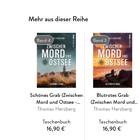
Mehr aus dieser Reihe
Band 4
Band 3
Schönes Grab (Zwischen
Blutrotes Grab
Mord und Ostsee -
(Zwischen Mord und
Thomas Herzberg
Küstenkrimi 4)
Ostsee - Küstenkrimi 3)
Thomas Herzberg
Taschenbuch
Taschenbuch
16,90 €
16,90 €
*
*