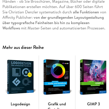
Händen - ob Sie Broschüren, Magazine, Bücher oder digitale
Publikationen erstellen möchten. Auf über 600 Seiten führt
Sie Christian Denzler systematisch durch
alle Funktionen
von
Affinity Publisher:
von der grundlegenden Layoutgestaltung
über typografische Feinheiten bis hin zu komplexen
Workflows
mit Master-Seiten und automatisierten Prozessen.
Besonders wertvoll für Ihre tägliche Arbeit sind die
zahlreichen Praxistipps zur effizienten
Mehr aus dieser Reihe
Dokumentorganisation, zur Bildintegration und zur optimalen
Druckvorbereitung. Das Buch wächst dabei mit Ihren
Anforderungen und
begleitet Sie von den ersten Schritten bis
hin zu anspruchsvollen Projekten
. So entwickeln Sie sich zum
Layout-Profi und erschließen sich alle Möglichkeiten, die
Affinity Publisher für zeitgemäßes Publishing bietet.
Alle Werkzeuge, Funktionen und Techniken
Mit zahlreichen Praxis-Workshops und Profi-Tipps
Mit den neuen KI-Funktionen »Maschinelles Lernen«
Logodesign
Grafik und
GIMP 3