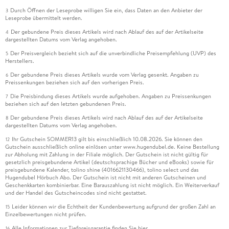
. . . 221
Durch Öffnen der Leseprobe willigen Sie ein, dass Daten an den Anbieter der
3
Leseprobe übermittelt werden.
Der gebundene Preis dieses Artikels wird nach Ablauf des auf der Artikelseite
9. 1 . . . Filmen mit dem Smartphone . . . 222
4
dargestellten Datums vom Verlag angehoben.
Der Preisvergleich bezieht sich auf die unverbindliche Preisempfehlung (UVP) des
9. 2 . . . Actioncams . . . 229
5
Herstellers.
Der gebundene Preis dieses Artikels wurde vom Verlag gesenkt. Angaben zu
6
9. 3 . . . Filmen aus der Luft: Drohnen . . . 232
Preissenkungen beziehen sich auf den vorherigen Preis.
Die Preisbindung dieses Artikels wurde aufgehoben. Angaben zu Preissenkungen
7
beziehen sich auf den letzten gebundenen Preis.
Der gebundene Preis dieses Artikels wird nach Ablauf des auf der Artikelseite
8
10. Das Handwerk des Filmens . . . 243
dargestellten Datums vom Verlag angehoben.
Ihr Gutschein SOMMER13 gilt bis einschließlich 10.08.2026. Sie können den
12
Gutschein ausschließlich online einlösen unter www.hugendubel.de. Keine Bestellung
10. 1 . . . Von der Fotokamera zur Filmkamera . . . 243
zur Abholung mit Zahlung in der Filiale möglich. Der Gutschein ist nicht gültig für
gesetzlich preisgebundene Artikel (deutschsprachige Bücher und eBooks) sowie für
preisgebundene Kalender, tolino shine (4016621130466), tolino select und das
10. 2 . . . Wei abgleich . . . 247
Hugendubel Hörbuch Abo. Der Gutschein ist nicht mit anderen Gutscheinen und
Geschenkkarten kombinierbar. Eine Barauszahlung ist nicht möglich. Ein Weiterverkauf
und der Handel des Gutscheincodes sind nicht gestattet.
10. 3 . . . Belichtung . . . 257
Leider können wir die Echtheit der Kundenbewertung aufgrund der großen Zahl an
15
Einzelbewertungen nicht prüfen.
10. 4 . . . Sch rfe . . . 271
Alle Informationen zur Tiefpreisgarantie finden Sie
hier
16