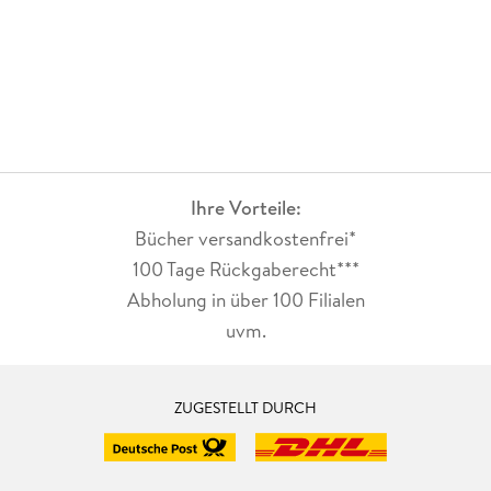
5. Das digitale Bild . . . 119
5. 1 . . . Das Rohmaterial zum Film . . . 119
5. 2 . . . Eigenschaften und Technik . . . 122
5. 3 . . . Presets . . . 134
Ihre Vorteile:
5. 4 . . . Filmen in der dritten Dimension . . . 136
Bücher versandkostenfrei*
100 Tage Rückgaberecht***
Abholung in über 100 Filialen
6. Die richtige Kamera . . . 139
uvm.
6. 1 . . . Die Zukunft steht vor der T r . . . 139
ZUGESTELLT DURCH
6. 2 . . . So funktioniert eine Videokamera . . . 140
6. 3 . . . Profi- oder Amateurkamera? . . . 141