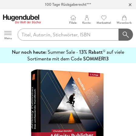
100 Tage Rückgaberecht***
Abholung in über 100 Filialen
Filiale
Konto
Merkzettel
Warenkorb
Hugendubel
Menu
Nur noch heute:
Summer Sale -
13% Rabatt
auf viele
12
mehr
Sortimente mit dem Code
SOMMER13
erfahren