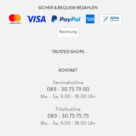
SICHER & BEQUEM BEZAHLEN
6. 4 . . . Kameratypen . . . 142
6. 5 . . . Ausstattungsmerkmale . . . 155
7. Zubeh r . . . 171
TRUSTED SHOPS
7. 1 . . . Licht . . . 172
KONTAKT
7. 2 . . . Ton . . . 178
Servicehotline
089 - 30 75 79 00
7. 3 . . . Stativ . . . 185
Mo. - Sa. 9.00 - 18.00 Uhr
7. 4 . . . Schwebesysteme (Steadycam und Gimbal) . . . 189
Filialhotline
089 - 30 75 75 75
7. 5 . . . Rigs und Cages . . . 192
Mo. - Sa. 9.00 - 18.00 Uhr
7. 6 . . . Filter und Matte-Box . . . 193