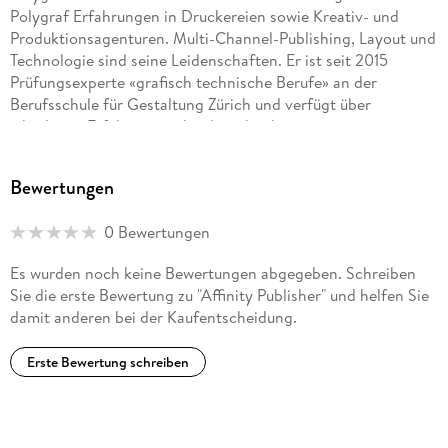
Polygraf Erfahrungen in Druckereien sowie Kreativ- und
2. 2 . . . Zutaten . . . 36
Produktionsagenturen. Multi-Channel-Publishing, Layout und
Technologie sind seine Leidenschaften. Er ist seit 2015
2. 3 . . . Dokumentarisches oder szenisches Arbeiten . . . 41
Prüfungsexperte «grafisch technische Berufe» an der
Berufsschule für Gestaltung Zürich und verfügt über
2. 4 . . . Genrefilme . . . 46
jahrelange Erfahrung in der datenbankgestützten
Werbemittelproduktion (PIM/MAM, Censhare). Seine
2. 5 . . . Achtung, Publikum! . . . 49
Erfahrungen teilt er unter anderem auch auf publishingblog.
Bewertungen
ch. (denzlermedia. ch)
0 Bewertungen
3. Von der Idee zum Film . . . 51
Es wurden noch keine Bewertungen abgegeben. Schreiben
Sie die erste Bewertung zu "Affinity Publisher" und helfen Sie
3. 1 . . . Der Plan zum Film . . . 51
damit anderen bei der Kaufentscheidung.
3. 2 . . . Vom Film zur Szene zur Einstellung . . . 60
Erste Bewertung schreiben
3. 3 . . . Dramaturgie . . . 65