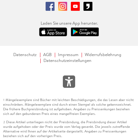
7. 7 . . . Objektive, Vors tze und Verdoppler . . . 196
7. 8 . . . Taschen, Koffer und Rucks cke . . . 200
Laden Sie unsere App herunter.
8. Filmen mit der Systemkamera . . . 203
Datenschutz
AGB
Impressum
Widerrufsbelehrung
Datenschutzeinstellungen
8. 1 . . . So wird aus der Fotokamera eine Filmkamera . . . 204
8. 2 . . . Das richtige Objektiv . . . 211
8. 3 . . . Kamera und Gimbal . . . 213
Mängelexemplare sind Bücher mit leichten Beschädigungen, die das Lesen aber nicht
1
einschränken. Mängelexemplare sind durch einen Stempel als solche gekennzeichnet.
8. 4 . . . Das Kameramen . . . 217
Die frühere Buchpreisbindung ist aufgehoben. Angaben zu Preissenkungen beziehen
sich auf den gebundenen Preis eines mangelfreien Exemplars.
Diese Artikel unterliegen nicht der Preisbindung, die Preisbindung dieser Artikel
2
wurde aufgehoben oder der Preis wurde vom Verlag gesenkt. Die jeweils zutreffende
9. Kameras in Action: Smartphone, Actioncams und Drohnen
Alternative wird Ihnen auf der Artikelseite dargestellt. Angaben zu Preissenkungen
beziehen sich auf den vorherigen Preis.